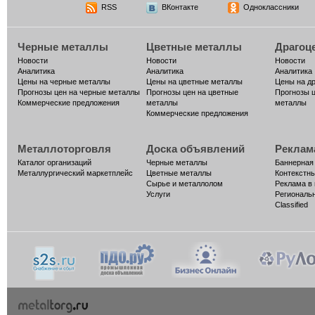
RSS
ВКонтакте
Одноклассники
Черные металлы
Цветные металлы
Драгоц
Новости
Новости
Новости
Аналитика
Аналитика
Аналитика
Цены на черные металлы
Цены на цветные металлы
Цены на д
Прогнозы цен на черные металлы
Прогнозы цен на цветные
Прогнозы 
Коммерческие предложения
металлы
металлы
Коммерческие предложения
Металлоторговля
Доска объявлений
Реклам
Каталог организаций
Черные металлы
Баннерная
Металлургический маркетплейс
Цветные металлы
Контекстн
Сырье и металлолом
Реклама в
Услуги
Региональ
Classified