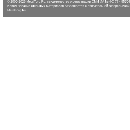
© 2000-2026 MetalTorg.Ru,
cвидетельство о регистрации СМИ ИА № ФС 77 - 85704
Использование открытых материалов разрешается с обязательной гиперссылкой
MetalTorg.Ru