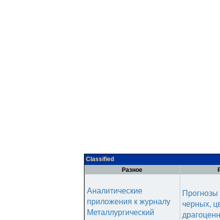
Classified
Разное
Аналитические
Прогнозы 
приложения к журналу
черных, ц
Металлургический
драгоценн