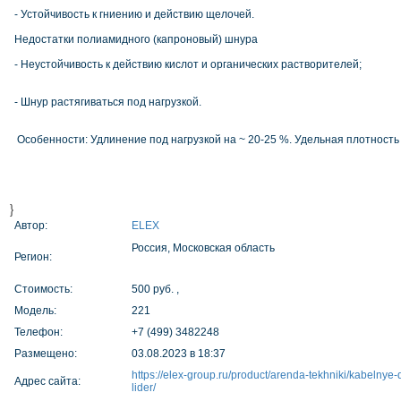
- Устойчивость к гниению и действию щелочей.
Недостатки полиамидного (капроновый) шнура
- Неустойчивость к действию кислот и органических растворителей;
- Шнур растягиваться под нагрузкой.
Особенности: Удлинение под нагрузкой на ~ 20-25 %. Удельная плотность
}
Автор:
ELEX
Россия, Московская область
Регион:
Стоимость:
500 руб. ,
Модель:
221
Телефон:
+7 (499) 3482248
Размещено:
03.08.2023 в 18:37
https://elex-group.ru/product/arenda-tekhniki/kabelnye-d
Адрес сайта:
lider/