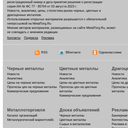
регистрационный номер и дата принятия решения о регистрации:
серия ИА № ФС 77 - 85704 от 03 августа 2023 г.
Новости, аналитика, цены, статистика рынка черных, цветных и
драгоценных металлов.
Использование открытых материалов разрешается с обязательной
гиперссылкой на MetalTorg.Ru
Мнение авторов материалов, размещаемых на сайте MetalTorg.Ru, может
не совпадать с мнением редакции.
Контакты
Подписка
Реклама
RSS
ВКонтакте
Одноклассники
Черные металлы
Цветные металлы
Драгоц
Новости
Новости
Новости
Аналитика
Аналитика
Аналитика
Цены на черные металлы
Цены на цветные металлы
Цены на д
Прогнозы цен на черные металлы
Прогнозы цен на цветные
Прогнозы 
Коммерческие предложения
металлы
металлы
Коммерческие предложения
Металлоторговля
Доска объявлений
Реклам
Каталог организаций
Черные металлы
Баннерная
Металлургический маркетплейс
Цветные металлы
Контекстн
Сырье и металлолом
Реклама в