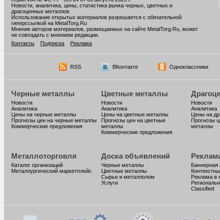
Новости, аналитика, цены, статистика рынка черных, цветных и
драгоценных металлов.
Использование открытых материалов разрешается с обязательной
гиперссылкой на MetalTorg.Ru
Мнение авторов материалов, размещаемых на сайте MetalTorg.Ru, может
не совпадать с мнением редакции.
Контакты
Подписка
Реклама
RSS
ВКонтакте
Одноклассники
Черные металлы
Цветные металлы
Драгоц
Новости
Новости
Новости
Аналитика
Аналитика
Аналитика
Цены на черные металлы
Цены на цветные металлы
Цены на д
Прогнозы цен на черные металлы
Прогнозы цен на цветные
Прогнозы ц
Коммерческие предложения
металлы
металлы
Коммерческие предложения
Металлоторговля
Доска объявлений
Реклам
Каталог организаций
Черные металлы
Баннерная
Металлургический маркетплейс
Цветные металлы
Контекстны
Сырье и металлолом
Реклама в 
Услуги
Региональн
Classified