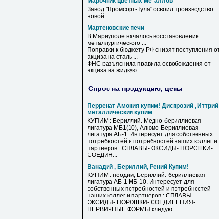
Марочник цветных металлов
Завод "Промсорт-Тула" освоил производство
новой ...
Мартеновские печи
В Мариуполе началось восстановление
металлургического ...
Поправки к бюджету РФ снизят поступления о
акциза на сталь ...
ФНС разъяснила правила освобождения от
акциза на жидкую ...
Спрос на продукцию, цены
Перренат Амония купим! Диспрозий , Иттрий
металлический купим!
КУПИМ : Бериллий. Медно-бериллиевая
лигатура МБ1(10), Алюмо-Бериллиевая
лигатура АБ-1. Интересует для собственных
потребностей и потребностей наших коллег и
партнеров : СПЛАВЫ- ОКСИДЫ- ПОРОШКИ-
СОЕДИН...
Ванадий , Бериллий, Рений Купим!
КУПИМ : неодим, Бериллий.-бериллиевая
лигатура АБ-1 МБ-10. Интересует для
собственных потребностей и потребностей
наших коллег и партнеров : СПЛАВЫ-
ОКСИДЫ- ПОРОШКИ- СОЕДИНЕНИЯ-
ПЕРВИЧНЫЕ ФОРМЫ следую...