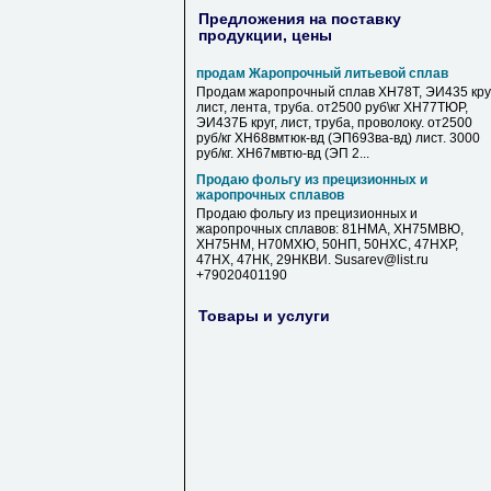
Предложения на поставку
продукции, цены
продам Жаропрочный литьевой сплав
Продам жаропрочный сплав ХН78Т, ЭИ435 круг
лист, лента, труба. от2500 руб\кг ХН77ТЮР,
ЭИ437Б круг, лист, труба, проволоку. от2500
руб/кг ХН68вмтюк-вд (ЭП693ва-вд) лист. 3000
руб/кг. ХН67мвтю-вд (ЭП 2...
Продаю фольгу из прецизионных и
жаропрочных сплавов
Продаю фольгу из прецизионных и
жаропрочных сплавов: 81НМА, ХН75МВЮ,
ХН75НМ, Н70МХЮ, 50НП, 50НХС, 47НХР,
47НХ, 47НК, 29НКВИ. Susarev@list.ru
+79020401190
Товары и услуги