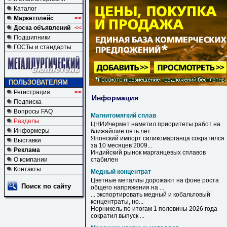
Каталог
Маркетплейс
<<
Доска объявлений
<<
Подшипники
ГОСТы и стандарты
ПОЛЬЗОВАТЕЛЯМ
Регистрация
<<
Информация
Подписка
Вопросы FAQ
Магнитомягкий сплав
Разделы
ЦНИИчермет наметил приоритеты работ на
Информеры
ближайшие пять лет
Японский импорт силикомарганца сократился
Выставки
за 10 месяцев 2009...
Реклама
Индийский рынок марганцевых
сплавов
О компании
стабилен
Контакты
Медный концентрат
Цветные металлы дорожают на фоне роста
Поиск по сайту
общего напряжения на ...
... экспортировать
медный
и кобальтовый
концентраты
, но...
Норникель по итогам 1 половины 2026 года
сократил выпуск ...