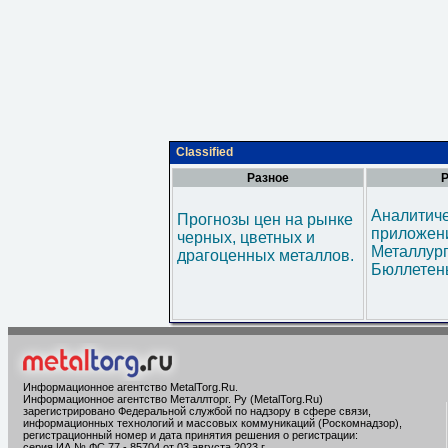
Classified
Разное
Р
Аналитич
Прогнозы цен на рынке
приложени
черных, цветных и
Металлур
драгоценных металлов.
Бюллетен
Информационное агентство MetalTorg.Ru
.
Информационное агентство Металлторг. Ру (MetalTorg.Ru)
зарегистрировано Федеральной службой по надзору в сфере связи,
информационных технологий и массовых коммуникаций (Роскомнадзор),
регистрационный номер и дата принятия решения о регистрации:
серия ИА № ФС 77 - 85704 от 03 августа 2023 г.