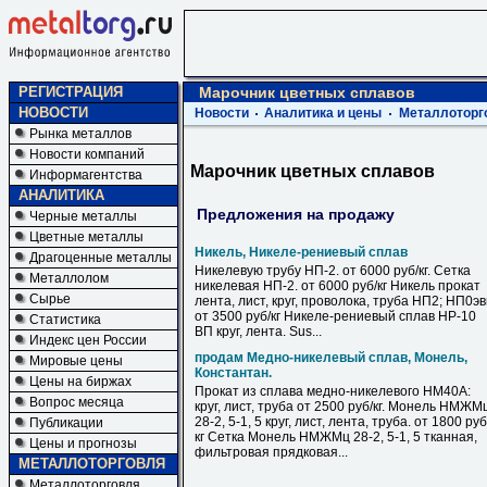
РЕГИСТРАЦИЯ
Марочник цветных сплавов
НОВОСТИ
Новости
Аналитика и цены
Металлоторг
Рынка металлов
Новости компаний
Марочник цветных сплавов
Информагентства
АНАЛИТИКА
Предложения на продажу
Черные металлы
Цветные металлы
Никель, Никеле-рениевый сплав
Драгоценные металлы
Никелевую трубу НП-2. от 6000 руб/кг. Сетка
Металлолом
никелевая НП-2. от 6000 руб/кг Никель прокат
Сырье
лента, лист, круг, проволока, труба НП2; НП0э
от 3500 руб/кг Никеле-рениевый сплав НР-10
Статистика
ВП круг, лента. Sus...
Индекс цен России
продам Медно-никелевый сплав, Монель,
Мировые цены
Константан.
Цены на биржах
Прокат из сплава медно-никелевого НМ40А:
Вопрос месяца
круг, лист, труба от 2500 руб/кг. Монель НМЖМ
28-2, 5-1, 5 круг, лист, лента, труба. от 1800 руб
Публикации
кг Сетка Монель НМЖМц 28-2, 5-1, 5 тканная,
Цены и прогнозы
фильтровая прядковая...
МЕТАЛЛОТОРГОВЛЯ
Металлоторговля