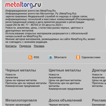
Информационное агентство MetalTorg.Ru
.
Информационное агентство Металлторг. Ру (MetalTorg.Ru)
зарегистрировано Федеральной службой по надзору в сфере связи,
информационных технологий и массовых коммуникаций (Роскомнадзор),
регистрационный номер и дата принятия решения о регистрации:
серия ИА № ФС 77 - 85704 от 03 августа 2023 г.
Новости, аналитика, цены, статистика рынка черных, цветных и
драгоценных металлов.
Использование открытых материалов разрешается с обязательной
гиперссылкой на MetalTorg.Ru
Мнение авторов материалов, размещаемых на сайте MetalTorg.Ru, может
не совпадать с мнением редакции.
Контакты
Подписка
Реклама
RSS
ВКонтакте
Одноклассники
Черные металлы
Цветные металлы
Драгоц
Новости
Новости
Новости
Аналитика
Аналитика
Аналитика
Цены на черные металлы
Цены на цветные металлы
Цены на д
Прогнозы цен на черные металлы
Прогнозы цен на цветные
Прогнозы ц
Коммерческие предложения
металлы
металлы
Коммерческие предложения
Металлоторговля
Доска объявлений
Реклам
Каталог организаций
Черные металлы
Баннерная