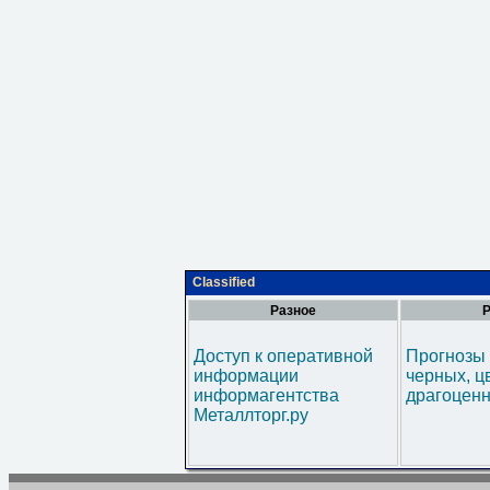
Classified
Разное
Р
Доступ к оперативной
Прогнозы 
информации
черных, ц
информагентства
драгоценн
Металлторг.ру