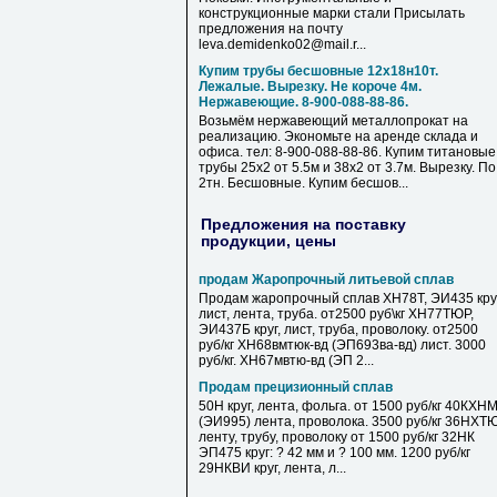
конструкционные марки стали Присылать
предложения на почту
leva.demidenko02@mail.r...
Купим трубы бесшовные 12х18н10т.
Лежалые. Вырезку. Не короче 4м.
Нержавеющие. 8-900-088-88-86.
Возьмём нержавеющий металлопрокат на
реализацию. Экономьте на аренде склада и
офиса. тел: 8-900-088-88-86. Купим титановые
трубы 25х2 от 5.5м и 38х2 от 3.7м. Вырезку. По
2тн. Бесшовные. Купим бесшов...
Предложения на поставку
продукции, цены
продам Жаропрочный литьевой сплав
Продам жаропрочный сплав ХН78Т, ЭИ435 круг
лист, лента, труба. от2500 руб\кг ХН77ТЮР,
ЭИ437Б круг, лист, труба, проволоку. от2500
руб/кг ХН68вмтюк-вд (ЭП693ва-вд) лист. 3000
руб/кг. ХН67мвтю-вд (ЭП 2...
Продам прецизионный сплав
50Н круг, лента, фольга. от 1500 руб/кг 40КХН
(ЭИ995) лента, проволока. 3500 руб/кг 36НХТ
ленту, трубу, проволоку от 1500 руб/кг 32НК
ЭП475 круг: ? 42 мм и ? 100 мм. 1200 руб/кг
29НКВИ круг, лента, л...