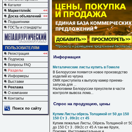
Каталог
Маркетплейс
<<
Доска объявлений
<<
Подшипники
ГОСТы и стандарты
ПОЛЬЗОВАТЕЛЯМ
Регистрация
<<
Информация
Подписка
Вопросы FAQ
Металические листы купить в Гомеле
Разделы
В
Белоруссии появится новое производство
Информеры
изделий из чугуна
ОМК приступила к выпуску камер приема-
Выставки
запуска для ...
Реклама
Налоговики Белоруссии преуспели
в
части
О компании
контроля вывоза лома...
Контакты
Спрос на продукцию, цены
Поиск по сайту
Купим Листы обрезь Толщиной от 50 до 150
150 Ст 3 . 09г2с ст 45
Купим лежалые Листы, Обрезь Толщиной от 5
до 150 Ст 3 . 09г2с ст 45 А так-же Круги,
Поковки. Инструментальные и