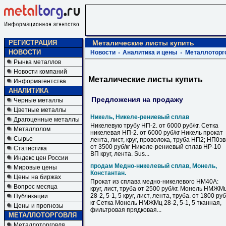
РЕГИСТРАЦИЯ
Металические листы купить
НОВОСТИ
Новости
Аналитика и цены
Металлоторг
Рынка металлов
Новости компаний
Металические листы купить
Информагентства
АНАЛИТИКА
Предложения на продажу
Черные металлы
Цветные металлы
Никель, Никеле-рениевый сплав
Драгоценные металлы
Никелевую трубу НП-2. от 6000 руб/кг. Сетка
Металлолом
никелевая НП-2. от 6000 руб/кг Никель прокат
Сырье
лента, лист, круг, проволока, труба НП2; НП0э
от 3500 руб/кг Никеле-рениевый сплав НР-10
Статистика
ВП круг, лента. Sus...
Индекс цен России
продам Медно-никелевый сплав, Монель,
Мировые цены
Константан.
Цены на биржах
Прокат из сплава медно-никелевого НМ40А:
Вопрос месяца
круг, лист, труба от 2500 руб/кг. Монель НМЖМ
28-2, 5-1, 5 круг, лист, лента, труба. от 1800 руб
Публикации
кг Сетка Монель НМЖМц 28-2, 5-1, 5 тканная,
Цены и прогнозы
фильтровая прядковая...
МЕТАЛЛОТОРГОВЛЯ
Металлоторговля