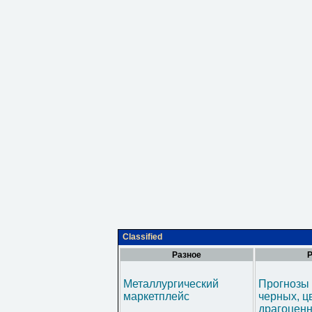
Classified
Разное
Р
Металлургический
Прогнозы 
маркетплейс
черных, ц
драгоценн