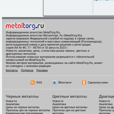
Информационное агентство MetalTorg.Ru
.
Информационное агентство Металлторг. Ру (MetalTorg.Ru)
зарегистрировано Федеральной службой по надзору в сфере связи,
информационных технологий и массовых коммуникаций (Роскомнадзор),
регистрационный номер и дата принятия решения о регистрации:
серия ИА № ФС 77 - 85704 от 03 августа 2023 г.
Новости, аналитика, цены, статистика рынка черных, цветных и
драгоценных металлов.
Использование открытых материалов разрешается с обязательной
гиперссылкой на MetalTorg.Ru
Мнение авторов материалов, размещаемых на сайте MetalTorg.Ru, может
не совпадать с мнением редакции.
Контакты
Подписка
Реклама
RSS
ВКонтакте
Одноклассники
Черные металлы
Цветные металлы
Драгоц
Новости
Новости
Новости
Аналитика
Аналитика
Аналитика
Цены на черные металлы
Цены на цветные металлы
Цены на д
Прогнозы цен на черные металлы
Прогнозы цен на цветные
Прогнозы ц
Коммерческие предложения
металлы
металлы