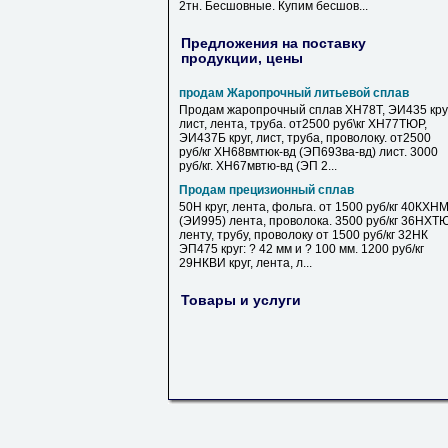
2тн. Бесшовные. Купим бесшов...
Предложения на поставку
продукции, цены
продам Жаропрочный литьевой сплав
Продам жаропрочный сплав ХН78Т, ЭИ435 круг
лист, лента, труба. от2500 руб\кг ХН77ТЮР,
ЭИ437Б круг, лист, труба, проволоку. от2500
руб/кг ХН68вмтюк-вд (ЭП693ва-вд) лист. 3000
руб/кг. ХН67мвтю-вд (ЭП 2...
Продам прецизионный сплав
50Н круг, лента, фольга. от 1500 руб/кг 40КХН
(ЭИ995) лента, проволока. 3500 руб/кг 36НХТ
ленту, трубу, проволоку от 1500 руб/кг 32НК
ЭП475 круг: ? 42 мм и ? 100 мм. 1200 руб/кг
29НКВИ круг, лента, л...
Товары и услуги