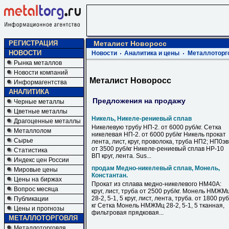
РЕГИСТРАЦИЯ
Металист Новоросс
НОВОСТИ
Новости
Аналитика и цены
Металлоторг
Рынка металлов
Новости компаний
Металист Новоросс
Информагентства
АНАЛИТИКА
Предложения на продажу
Черные металлы
Цветные металлы
Никель, Никеле-рениевый сплав
Драгоценные металлы
Никелевую трубу НП-2. от 6000 руб/кг. Сетка
Металлолом
никелевая НП-2. от 6000 руб/кг Никель прокат
Сырье
лента, лист, круг, проволока, труба НП2; НП0э
от 3500 руб/кг Никеле-рениевый сплав НР-10
Статистика
ВП круг, лента. Sus...
Индекс цен России
продам Медно-никелевый сплав, Монель,
Мировые цены
Константан.
Цены на биржах
Прокат из сплава медно-никелевого НМ40А:
Вопрос месяца
круг, лист, труба от 2500 руб/кг. Монель НМЖМ
28-2, 5-1, 5 круг, лист, лента, труба. от 1800 руб
Публикации
кг Сетка Монель НМЖМц 28-2, 5-1, 5 тканная,
Цены и прогнозы
фильтровая прядковая...
МЕТАЛЛОТОРГОВЛЯ
Металлоторговля