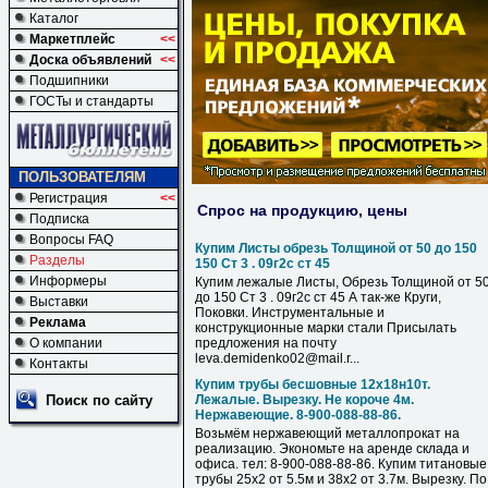
Каталог
Маркетплейс
<<
Доска объявлений
<<
Подшипники
ГОСТы и стандарты
ПОЛЬЗОВАТЕЛЯМ
Регистрация
<<
Спрос на продукцию, цены
Подписка
Вопросы FAQ
Купим Листы обрезь Толщиной от 50 до 150
Разделы
150 Ст 3 . 09г2с ст 45
Информеры
Купим лежалые Листы, Обрезь Толщиной от 5
до 150 Ст 3 . 09г2с ст 45 А так-же Круги,
Выставки
Поковки. Инструментальные и
Реклама
конструкционные марки стали Присылать
О компании
предложения на почту
leva.demidenko02@mail.r...
Контакты
Купим трубы бесшовные 12х18н10т.
Поиск по сайту
Лежалые. Вырезку. Не короче 4м.
Нержавеющие. 8-900-088-88-86.
Возьмём нержавеющий металлопрокат на
реализацию. Экономьте на аренде склада и
офиса. тел: 8-900-088-88-86. Купим титановые
трубы 25х2 от 5.5м и 38х2 от 3.7м. Вырезку. По