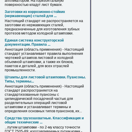
аппликатором. На горизонтальную
поверхностью кладут
лист
бумаги.
Заготовки из коррозионно-стойких
(нержавеющих) сталей для ...
Настоящий стандарт не распространяется на
заготовки из нержавеющих сталей,
предназначенные для изготовления зубных
протезов методом холодной
штамповки
.
Единая система конструкторской
документации. Правила ...
Аннотация (область применения) - Настоящий
стандарт устанавливает правила выполнения
чертежей штампов листовой и холодной
объемной
штамповки
, а также их блоков,
пакетов и деталей, для всех отраслей
промышленности.
Штампы для листовой
штамповки
. Пуансоны.
Типы, термины...
Аннотация (область применения) - Настоящий
стандарт распространяется на
стандартизованные пуансоны с
цилиндрической посадочной частью для
разделительных операций листовой
штамповки
и устанавливает термины и
определения основных типов пуансонов, их...
Средства грузозахватные. Классификация и
общие технические ...
...путем
штамповки
- по 2-му классу точности
ГОСТ 7505-89; изготавливаемых путем ковки -