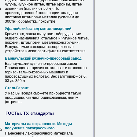
С доставкой в Москву/регионы: производство
чугуна, чугунное литье, литье бронзы, литье
М
алюминия (партии от 50 кг). По
Ю
производственной кооперации: холодная
листовая
штамповка
металла
(усилием до
300тн), обработка, покрытие.
Уфалейский завод металлоизделий
Кроме того, завод выпускает оборудование
общего назначения, стальное и чугунное литье,
поковки ,
штамповки
, металлоконструкции.
Выпускаемые заводом газогорелочные
устройства имеют сертификаты соответствия.
Барнаульский кузнечно-прессовый завод
Барнаульский кузнечно-прессовый завод
Производство горячих
штамповок
и поковок на
горизонтально-ковочных машинах и
паровоздушных молотах. Вес заготовок – от 0,
03 до 350 кг.
СтальГарант
У нас Вы всегда сможете приобрести такую
продукцию, как
лист
оцинкованный, ленту
(штрипс...
ГОСТы, ТУ, стандарты
Материалы лакокрасочные. Методы
получения лакокрасочного ...
ой
Нанесение лакокрасочного материала