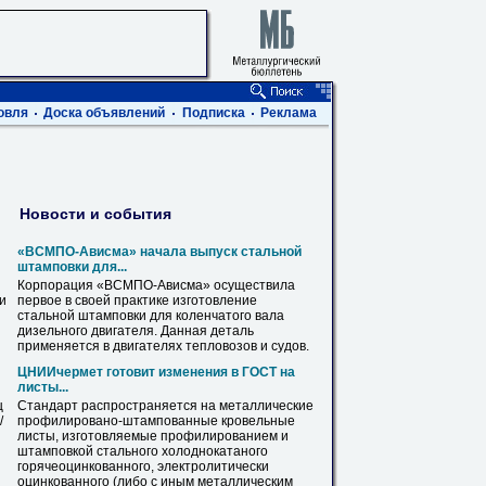
овля
Доска объявлений
Подписка
Реклама
Новости и события
«ВСМПО-Ависма» начала выпуск стальной
штамповки
для...
Корпорация «ВСМПО-Ависма» осуществила
ви
первое в своей практике изготовление
стальной
штамповки
для коленчатого вала
дизельного двигателя. Данная деталь
применяется в двигателях тепловозов и судов.
ЦНИИчермет готовит изменения в ГОСТ на
листы
...
ц
Стандарт распространяется на металлические
/
профилировано-штампованные кровельные
листы
, изготовляемые профилированием и
штамповкой
стального холоднокатаного
горячеоцинкованного, электролитически
оцинкованного (либо с иным металлическим