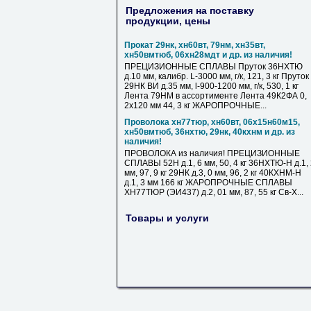
Предложения на поставку
продукции, цены
Прокат 29нк, хн60вт, 79нм, хн35вт,
хн50вмтюб, 06хн28мдт и др. из наличия!
ПРЕЦИЗИОННЫЕ СПЛАВЫ Пруток 36НХТЮ
д.10 мм, калибр. L-3000 мм, г/к, 121, 3 кг Пруток
29НК ВИ д.35 мм, l-900-1200 мм, г/к, 530, 1 кг
Лента 79НМ в ассортименте Лента 49К2ФА 0,
2х120 мм 44, 3 кг ЖАРОПРОЧНЫЕ...
Проволока хн77тюр, хн60вт, 06х15н60м15,
хн50вмтюб, 36нхтю, 29нк, 40кхнм и др. из
наличия!
ПРОВОЛОКА из наличия! ПРЕЦИЗИОННЫЕ
СПЛАВЫ 52Н д.1, 6 мм, 50, 4 кг 36НХТЮ-Н д.1,
мм, 97, 9 кг 29НК д.3, 0 мм, 96, 2 кг 40КХНМ-Н
д.1, 3 мм 166 кг ЖАРОПРОЧНЫЕ СПЛАВЫ
ХН77ТЮР (ЭИ437) д.2, 01 мм, 87, 55 кг Св-Х...
Товары и услуги