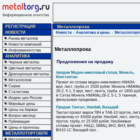
РЕГИСТРАЦИЯ
Металлопрока
НОВОСТИ
Новости
Аналитика и цены
Металлоторг
Рынка металлов
Новости компаний
Металлопрока
Информагентства
АНАЛИТИКА
Предложения на продажу
Черные металлы
Цветные металлы
продам Медно-никелевый сплав, Монель,
Драгоценные металлы
Константан.
Металлолом
Прокат из сплава медно-никелевого НМ40А:
Сырье
круг, лист, труба от 2500 руб/кг. Монель НМЖМ
28-2, 5-1, 5 круг, лист, лента, труба. от 1800 руб
Статистика
кг Сетка Монель НМЖМц 28-2, 5-1, 5 тканная,
Индекс цен России
фильтровая прядковая...
Мировые цены
Продам Тантал, Ниобий, Ванадий
Цены на биржах
Тантал прокат марок ТВЧ и ТАВ-10 пруток, лист
Вопрос месяца
проволоку от 45000 руб/кг. Ниобий: лист, ленту,
пруток, трубу, от 25 000 руб/кг. Ниобиевые
Публикации
сплавы прокат: НбЦ1; 5ВМЦ; ВН2; ВН3; ВН6;
Цены и прогнозы
ВН10-1С Ванадий про...
МЕТАЛЛОТОРГОВЛЯ
Металлоторговля