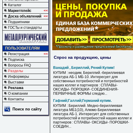
Каталог
Маркетплейс
<<
Доска объявлений
<<
Подшипники
ГОСТы и стандарты
ПОЛЬЗОВАТЕЛЯМ
Регистрация
<<
Спрос на продукцию, цены
Подписка
Вопросы FAQ
Ванадий , Бериллий, Рений Купим!
Разделы
КУПИМ : неодим, Бериллий.-бериллиевая
Информеры
лигатура АБ-1 МБ-10. Интересует для
собственных потребностей и потребностей
Выставки
наших коллег и партнеров : СПЛАВЫ-
Реклама
ОКСИДЫ- ПОРОШКИ- СОЕДИНЕНИЯ-
О компании
ПЕРВИЧНЫЕ ФОРМЫ следую...
Контакты
Гафний;Галлий;Германий купим.
КУПИМ : Бериллий. Медно-бериллиевая
Поиск по сайту
лигатура МБ1(10), Алюмо-Бериллиевая
лигатура АБ-1. Интересует для собственных
потребностей и потребностей наших коллег и
партнеров : СПЛАВЫ- ОКСИДЫ- ПОРОШКИ-
СОЕДИН...