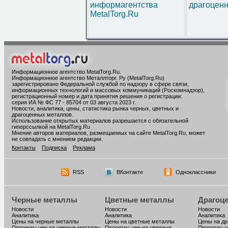
информагентства
драгоценн
MetalTorg.Ru
Информационное агентство MetalTorg.Ru
.
Информационное агентство Металлторг. Ру (MetalTorg.Ru)
зарегистрировано Федеральной службой по надзору в сфере связи,
информационных технологий и массовых коммуникаций (Роскомнадзор),
регистрационный номер и дата принятия решения о регистрации:
серия ИА № ФС 77 - 85704 от 03 августа 2023 г.
Новости, аналитика, цены, статистика рынка черных, цветных и
драгоценных металлов.
Использование открытых материалов разрешается с обязательной
гиперссылкой на MetalTorg.Ru
Мнение авторов материалов, размещаемых на сайте MetalTorg.Ru, может
не совпадать с мнением редакции.
Контакты
Подписка
Реклама
RSS
ВКонтакте
Одноклассники
Черные металлы
Цветные металлы
Драгоц
Новости
Новости
Новости
Аналитика
Аналитика
Аналитика
Цены на черные металлы
Цены на цветные металлы
Цены на д
Прогнозы цен на черные металлы
Прогнозы цен на цветные
Прогнозы ц