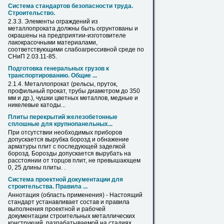
Система стандартов безопасности труда.
Строительство.
2.3.3. Элементы ограждений из
металлопроката
должны быть огрунтованы и
окрашены
на
предприятии-изготовителе
лакокрасочными материалами,
соответствующими слабоагрессивной среде по
СНиП 2.03.11-85.
Подготовка генеральных грузов к
транспортированию. Общие ...
2.1.4.
Металлопрокат
(рельсы, пруток,
профильный прокат, трубы диаметром до 350
мм и др.), чушки цветных металлов, медные и
никелевые катоды...
Плиты перекрытий железобетонные
сплошные для крупнопанельных...
При отсутствии необходимых приборов
допускается вырубка борозд и обнажение
арматуры плит с последующей заделкой
борозд. Борозды допускается вырубать
на
расстоянии от торцов плит, не превышающем
0, 25 длины плиты. .
Система проектной документации для
строительства. Правила ...
Аннотация (область применения) - Настоящий
стандарт устанавливает состав и правила
выполнения проектной и рабочей
документации строительных металлических
конструкций, разрабатываемой
на
стадиях