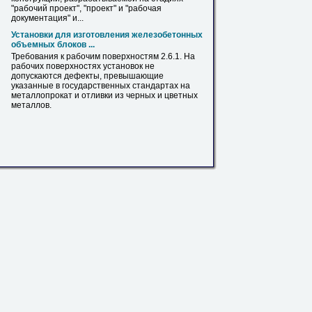
"рабочий проект", "проект" и "рабочая
документация" и...
Установки для изготовления железобетонных
объемных блоков ...
Требования к рабочим поверхностям 2.6.1.
На
рабочих поверхностях установок не
допускаются дефекты, превышающие
указанные
в
государственных стандартах
на
металлопрокат
и отливки из черных и цветных
металлов.