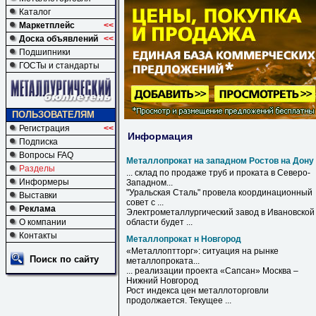
Каталог
Маркетплейс
<<
Доска объявлений
<<
Подшипники
ГОСТы и стандарты
ПОЛЬЗОВАТЕЛЯМ
Регистрация
<<
Информация
Подписка
Вопросы FAQ
Металлопрокат на западном Ростов на Дону
Разделы
... склад по продаже труб и проката в Северо-
Информеры
Западном
...
"Уральская Сталь" провела координационный
Выставки
совет с ...
Реклама
Электрометаллургический завод в Ивановской
О компании
области будет ...
Контакты
Металлопрокат н Новгород
«Металлоптторг»: ситуация на рынке
Поиск по сайту
металлопроката
...
... реализации проекта «Сапсан» Москва –
Нижний
Новгород
Рост индекса цен металлоторговли
продолжается. Текущее ...