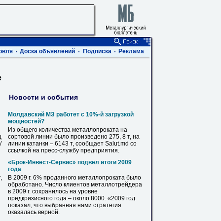
овля
Доска объявлений
Подписка
Реклама
е
Новости и события
Молдавский МЗ работет с 10%-й загрузкой
мощностей?
Из общего количества
металлопроката
на
ц
сортовой линии было произведено 275, 8 т,
на
/
линии катанки – 6143 т, сообщает Salut.md со
ссылкой
на
пресс-службу предприятия.
«Брок-Инвест-Сервис» подвел итоги 2009
года
,
В
2009 г. 6% проданного
металлопроката
было
обработано. Число клиентов металлотрейдера
в
2009 г. сохранилось
на
уровне
предкризисного года – около 8000. «2009 год
показал, что выбранная нами стратегия
оказалась верной.