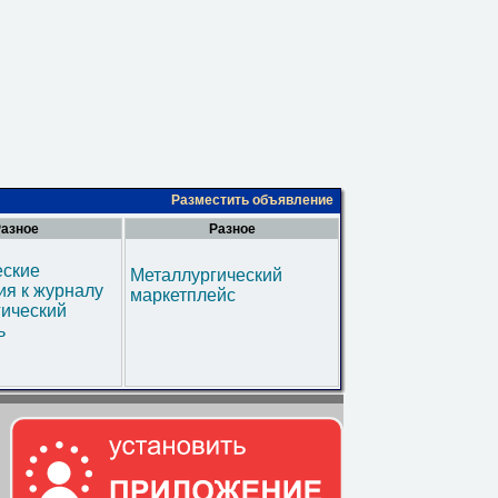
Разместить объявление
азное
Разное
еские
Металлургический
я к журналу
маркетплейс
гический
ь