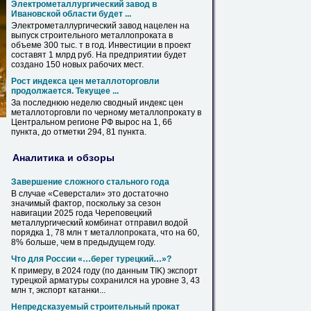
Электрометаллургический завод
в
Ивановской области будет ...
Электрометаллургический завод нацелен
на
выпуск строительного
металлопроката
в
объеме 300 тыс. т
в
год. Инвестиции
в
проект
составят 1 млрд руб.
На
предприятии будет
создано 150 новых рабочих мест.
Рост индекса цен металлоторговли
продолжается. Текущее ...
За последнюю неделю сводный индекс цен
металлоторговли по черному
металлопрокату
в
Центральном регионе РФ вырос
на
1, 66
пункта, до отметки 294, 81 пункта.
Аналитика и обзоры
Завершение сложного стального года
В
случае «Северстали» это достаточно
значимый фактор, поскольку за сезон
навигации 2025 года Череповецкий
металлургический комбинат отправил водой
порядка 1, 78 млн т
металлопроката
, что
на
60,
8% больше, чем
в
предыдущем году.
Что для России «…берег турецкий…»?
К примеру,
в
2024 году (по данным TIK) экспорт
турецкой арматуры сохранился
на
уровне 3, 43
млн т, экспорт катанки...
Непредсказуемый строительный прокат