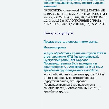
хн50вмтюб, 36нхтю, 29нк, 40кхнм и др. из
наличия!
ПРОВОЛОКА из наличия! ПРЕЦИЗИОННЫЕ
СПЛАВЫ 52Н д.1, 6 мм, 50, 4 кг 36НХТЮ-Н д.1,
мм, 97, 9 кг 29НК д.3, 0 мм, 96, 2 кг 40КХНМ-Н
д.1, 3 мм 166 кг ЖАРОПРОЧНЫЕ СПЛАВЫ
ХН77ТЮР (ЭИ437) д.2, 01 мм, 87, 55 кг Св-Х...
Товары и услуги
Продаем металлопрокат ниже рынка
Металлопрокат
Услуги обработки и хранение грузов. ПРР и
ответ хранение МТЦ (металлопрокат),
Сургутский район, пгт Барсово.
Производственная база находится в
собственности, 2 Автокрана 16 и 25 тн., 2
Кранбалки грузоподъемностью 10 тн.
Услуги обработки и хранение грузов. ПРР и
ответ хранение МТЦ (металлопрокат),
Сургутский район, пгт Барсово.
Производственная база находится в
собственности, 2 Автокрана 16 и 25 тн., 2
Кранбалки грузо...