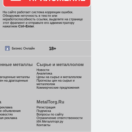
На сайте работает система коррекции ошибок.
Обнаружив неточность в тексте или
неработоспособность ссылки, выделите на странице
этот фрагмент и отправьте его администратору
нажатием
Ctrl
+
Enter
.
18+
Бизнес Онлайн
енные металлы
Сырье и металлолом
Новости
Аналитика
рагоценные металлы
Цены на сырье и металлолом
ен на драгоценные
Прогнозы цен на сырье и
металлолом
Коммерческие предложения
а
MetalTorg.Ru
 реклама
Регистрация
е объявления
Подписка
новостях
Вопросы по сайту
ая реклама
Ограничение ответственности
ИА Металлторг.ру
Контакты