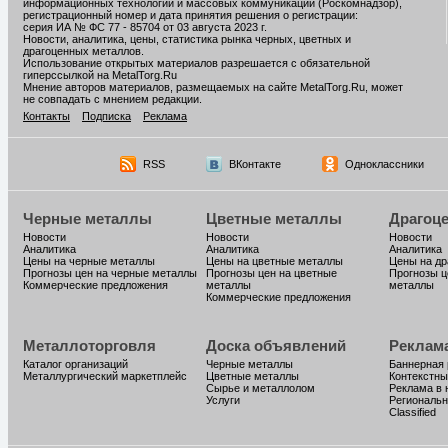
информационных технологий и массовых коммуникаций (Роскомнадзор),
регистрационный номер и дата принятия решения о регистрации:
серия ИА № ФС 77 - 85704 от 03 августа 2023 г.
Новости, аналитика, цены, статистика рынка черных, цветных и
драгоценных металлов.
Использование открытых материалов разрешается с обязательной
гиперссылкой на MetalTorg.Ru
Мнение авторов материалов, размещаемых на сайте MetalTorg.Ru, может
не совпадать с мнением редакции.
Контакты
Подписка
Реклама
RSS
ВКонтакте
Одноклассники
Черные металлы
Цветные металлы
Драгоц
Новости
Новости
Новости
Аналитика
Аналитика
Аналитика
Цены на черные металлы
Цены на цветные металлы
Цены на д
Прогнозы цен на черные металлы
Прогнозы цен на цветные
Прогнозы ц
Коммерческие предложения
металлы
металлы
Коммерческие предложения
Металлоторговля
Доска объявлений
Реклам
Каталог организаций
Черные металлы
Баннерная
Металлургический маркетплейс
Цветные металлы
Контекстны
Сырье и металлолом
Реклама в 
Услуги
Региональн
Classified