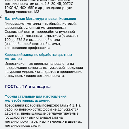
металлопрокатом
сталей 3, 20, 45, 09Г2С,
10ХСНД, 40Х, 65Г и др., складские услуги.
Дилер Ашинского МЗ.
 2
Балтийская Металлургическая Компания
Гипермаркет металла – трубный, листовой,
фасонный, рулонный
металлопрокат
Сервисный центр - переработка рулонной
стали с оцинкованным покрытием (класса от
100 до 275 Z и окрашенной стали
(разнообразной цветовой гаммы);
изготовление профнастила...
Кировский завод по обработке цветных
металлов
Инвестиционные проекты направлены
на
поддержание качества выпускаемой продукции
на
уровне мировых стандартов и предложение
рынку новых видов
металлопроката
.
ГОСТы, ТУ, стандарты
Формы стальные для изготовления
железобетонных изделий.
Требования к рабочим поверхностям 2.4.1.
На
рабочих поверхностях форм не допускаются
дефекты, превышающие регламентируемые
государственными стандартами
на
металлопрокат
и отливки из черных и цветных
металлов показатели.