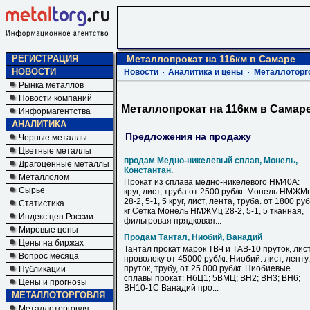
РЕГИСТРАЦИЯ
Металлопрокат на 116км в Самаре
НОВОСТИ
Новости
Аналитика и цены
Металлоторг
Рынка металлов
Новости компаний
Металлопрокат на 116км в Самар
Информагентства
АНАЛИТИКА
Предложения на продажу
Черные металлы
Цветные металлы
продам Медно-никелевый сплав, Монель,
Драгоценные металлы
Константан.
Металлолом
Прокат из сплава медно-никелевого НМ40А:
Сырье
круг, лист, труба от 2500 руб/кг. Монель НМЖМ
28-2, 5-1, 5 круг, лист, лента, труба. от 1800 руб
Статистика
кг Сетка Монель НМЖМц 28-2, 5-1, 5 тканная,
Индекс цен России
фильтровая прядковая...
Мировые цены
Продам Тантал, Ниобий, Ванадий
Цены на биржах
Тантал прокат марок ТВЧ и ТАВ-10 пруток, лист
Вопрос месяца
проволоку от 45000 руб/кг. Ниобий: лист, ленту,
пруток, трубу, от 25 000 руб/кг. Ниобиевые
Публикации
сплавы прокат: НбЦ1; 5ВМЦ; ВН2; ВН3; ВН6;
Цены и прогнозы
ВН10-1С Ванадий про...
МЕТАЛЛОТОРГОВЛЯ
Металлоторговля