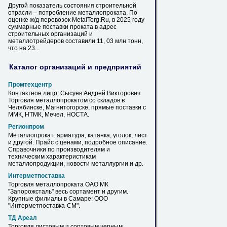
Другой показатель состояния строительной
отрасли – потребление
металлопроката
. По
оценке ж/д перевозок MetalTorg.Ru,
в
2025 году
суммарные поставки проката
в
адрес
строительных организаций и
металлотрейдеров составили 11, 03 млн тонн,
что
на
23...
Каталог организаций и предприятий
Промтехцентр
Контактное лицо: Cысуев Андрей Викторович
Торговля
металлопрокатом
со складов
в
Челябинске, Магнитогорске, прямые поставки с
ММК, НТМК, Мечел, НОСТА.
Регионпром
Металлопрокат
: арматура, катанка, уголок, лист
и другой. Прайс с ценами, подробное описание.
Справочники по производителям и
техническим характеристикам
металлопродукции, новости металлургии и др.
Интерметпоставка
Торговля
металлопроката
ОАО МК
"Запорожсталь" весь сортамент и другим.
Крупные филиалы
в
Самаре
: ООО
"Интерметпоставка-СМ".
ТД Ареал
Торговля листовым и сортовым черным