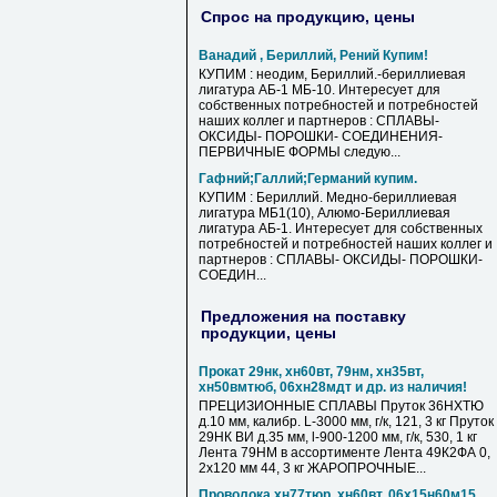
Спрос на продукцию, цены
Ванадий , Бериллий, Рений Купим!
КУПИМ : неодим, Бериллий.-бериллиевая
лигатура АБ-1 МБ-10. Интересует для
собственных потребностей и потребностей
наших коллег и партнеров : СПЛАВЫ-
ОКСИДЫ- ПОРОШКИ- СОЕДИНЕНИЯ-
ПЕРВИЧНЫЕ ФОРМЫ следую...
Гафний;Галлий;Германий купим.
КУПИМ : Бериллий. Медно-бериллиевая
лигатура МБ1(10), Алюмо-Бериллиевая
лигатура АБ-1. Интересует для собственных
потребностей и потребностей наших коллег и
партнеров : СПЛАВЫ- ОКСИДЫ- ПОРОШКИ-
СОЕДИН...
Предложения на поставку
продукции, цены
Прокат 29нк, хн60вт, 79нм, хн35вт,
хн50вмтюб, 06хн28мдт и др. из наличия!
ПРЕЦИЗИОННЫЕ СПЛАВЫ Пруток 36НХТЮ
д.10 мм, калибр. L-3000 мм, г/к, 121, 3 кг Пруток
29НК ВИ д.35 мм, l-900-1200 мм, г/к, 530, 1 кг
Лента 79НМ в ассортименте Лента 49К2ФА 0,
2х120 мм 44, 3 кг ЖАРОПРОЧНЫЕ...
Проволока хн77тюр, хн60вт, 06х15н60м15,