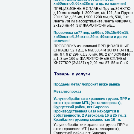
хн50вмтюб, 06хн28мдт и др. из наличия!
ПРЕЦИЗИОННЫЕ СПЛАВЫ Пруток 36НХТЮ
д.10 мм, калибр. L-3000 мм, г/к, 121, 3 кг Пруток
29НК ВИ д.35 мм, l-900-1200 мм, г/к, 530, 1 кг
Лента 79НМ в ассортименте Лента 49К2ФА 0,
2х120 мм 44, 3 кг ЖАРОПРОЧНЫЕ...
Проволока хн77тюр, хн60вт, 06х15н60м15,
хн50вмтюб, 36нхтю, 29нк, 40кхнм и др. из
наличия!
ПРОВОЛОКА из наличия! ПРЕЦИЗИОННЫЕ
СПЛАВЫ 52Н д.1, 6 мм, 50, 4 кг 36НХТЮ-Н д.1,
мм, 97, 9 кг 29НК д.3, 0 мм, 96, 2 кг 40КХНМ-Н
д.1, 3 мм 166 кг ЖАРОПРОЧНЫЕ СПЛАВЫ
ХН77ТЮР (ЭИ437) д.2, 01 мм, 87, 55 кг Св-Х...
Товары и услуги
Продаем металлопрокат ниже рынка
Металлопрокат
Услуги обработки и хранение грузов. ПРР и
ответ хранение МТЦ (металлопрокат),
Сургутский район, пгт Барсово.
Производственная база находится в
собственности, 2 Автокрана 16 и 25 тн., 2
Кранбалки грузоподъемностью 10 тн.
Услуги обработки и хранение грузов. ПРР и
ответ хранение МТЦ (металлопрокат),
Сургутский район, пгт Барсово.