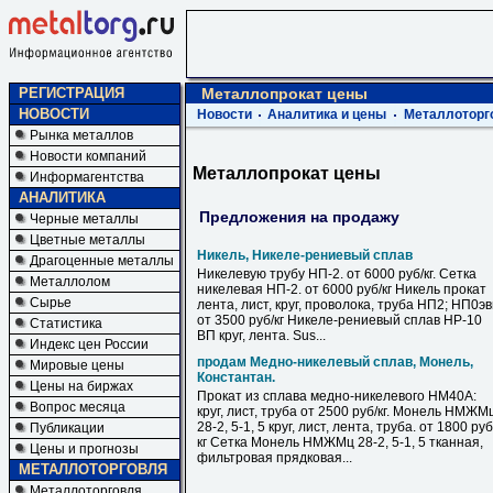
РЕГИСТРАЦИЯ
Металлопрокат цены
НОВОСТИ
Новости
Аналитика и цены
Металлоторг
Рынка металлов
Новости компаний
Металлопрокат цены
Информагентства
АНАЛИТИКА
Предложения на продажу
Черные металлы
Цветные металлы
Никель, Никеле-рениевый сплав
Драгоценные металлы
Никелевую трубу НП-2. от 6000 руб/кг. Сетка
Металлолом
никелевая НП-2. от 6000 руб/кг Никель прокат
Сырье
лента, лист, круг, проволока, труба НП2; НП0э
от 3500 руб/кг Никеле-рениевый сплав НР-10
Статистика
ВП круг, лента. Sus...
Индекс цен России
продам Медно-никелевый сплав, Монель,
Мировые цены
Константан.
Цены на биржах
Прокат из сплава медно-никелевого НМ40А:
Вопрос месяца
круг, лист, труба от 2500 руб/кг. Монель НМЖМ
28-2, 5-1, 5 круг, лист, лента, труба. от 1800 руб
Публикации
кг Сетка Монель НМЖМц 28-2, 5-1, 5 тканная,
Цены и прогнозы
фильтровая прядковая...
МЕТАЛЛОТОРГОВЛЯ
Металлоторговля