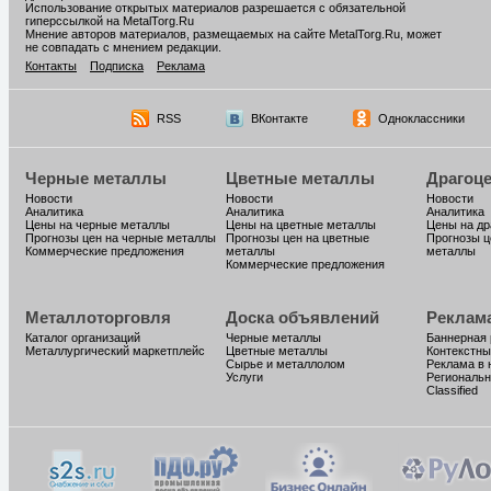
Использование открытых материалов разрешается с обязательной
гиперссылкой на MetalTorg.Ru
Мнение авторов материалов, размещаемых на сайте MetalTorg.Ru, может
не совпадать с мнением редакции.
Контакты
Подписка
Реклама
RSS
ВКонтакте
Одноклассники
Черные металлы
Цветные металлы
Драгоц
Новости
Новости
Новости
Аналитика
Аналитика
Аналитика
Цены на черные металлы
Цены на цветные металлы
Цены на д
Прогнозы цен на черные металлы
Прогнозы цен на цветные
Прогнозы ц
Коммерческие предложения
металлы
металлы
Коммерческие предложения
Металлоторговля
Доска объявлений
Реклам
Каталог организаций
Черные металлы
Баннерная
Металлургический маркетплейс
Цветные металлы
Контекстны
Сырье и металлолом
Реклама в 
Услуги
Региональн
Classified