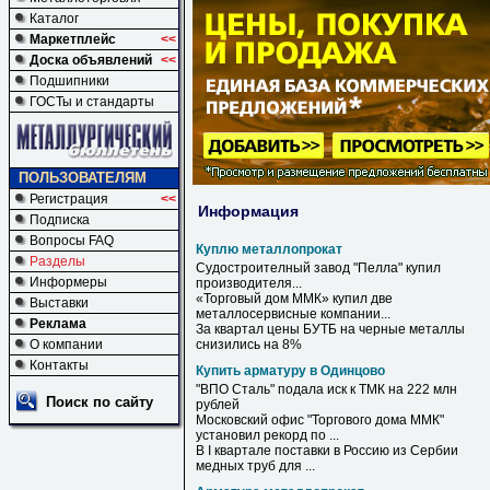
Каталог
Маркетплейс
<<
Доска объявлений
<<
Подшипники
ГОСТы и стандарты
ПОЛЬЗОВАТЕЛЯМ
Регистрация
<<
Информация
Подписка
Вопросы FAQ
Куплю металлопрокат
Разделы
Судостроителный завод "Пелла"
купил
Информеры
производителя...
«Торговый дом ММК»
купил
две
Выставки
металлосервисные компании...
Реклама
За квартал цены БУТБ на черные металлы
О компании
снизились на 8%
Контакты
Купить арматуру в Одинцово
"ВПО Сталь" подала иск к ТМК на 222 млн
Поиск по сайту
рублей
Московский офис "Торгового дома ММК"
установил рекорд по ...
В
I квартале поставки
в
Россию из Сербии
медных труб для ...