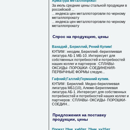
Арматура металлопрокат
За июль средние цены стальной продукции в
российской ...
... индекса цен металлоторговли по черному
металлопрокату
... индекса цен металлоторговли по черному
металлопрокату
Спрос на продукцию, цены
Ванадий , Бериллий, Рений Купим!
КУПИМ : неодим, Бериллий.-бериллиевая
лигатура АБ-1 МБ-10. Интересует для
собственных потребностей и потребностей
наших коллег и партнеров : СПЛАВЫ-
ОКСИДЫ- ПОРОШКИ- СОЕДИНЕНИЯ-
ПЕРВИЧНЫЕ ФОРМЫ следую...
Гафний;Галлий;Германий купим.
КУПИМ : Бериллий. Медно-бериллиевая
лигатура МБ1(10), Алюмо-Бериллиевая
лигатура АБ-1. Интересует для собственных
потребностей и потребностей наших коллег и
партнеров : СПЛАВЫ- ОКСИДЫ- ПОРОШКИ-
СОЕДИН...
Предложения на поставку
продукции, цены
Прокат 29нк, хн60вт, 79нм, хн35вт,