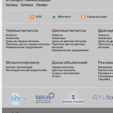
не совпадать с мнением редакции.
Контакты
Подписка
Реклама
RSS
ВКонтакте
Одноклассники
Черные металлы
Цветные металлы
Драгоц
Новости
Новости
Новости
Аналитика
Аналитика
Аналитика
Цены на черные металлы
Цены на цветные металлы
Цены на д
Прогнозы цен на черные металлы
Прогнозы цен на цветные
Прогнозы ц
Коммерческие предложения
металлы
металлы
Коммерческие предложения
Металлоторговля
Доска объявлений
Реклам
Каталог организаций
Черные металлы
Баннерная
Металлургический маркетплейс
Цветные металлы
Контекстны
Сырье и металлолом
Реклама в 
Услуги
Региональн
Classified