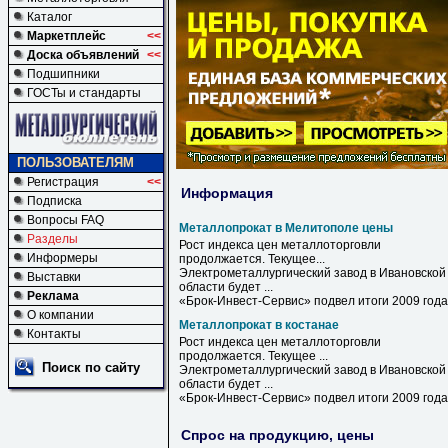
Каталог
Маркетплейс
<<
Доска объявлений
<<
Подшипники
ГОСТы и стандарты
ПОЛЬЗОВАТЕЛЯМ
Регистрация
<<
Информация
Подписка
Вопросы FAQ
Металлопрокат в Мелитополе цены
Разделы
Рост индекса
цен
металлоторговли
Информеры
продолжается. Текущее...
Электрометаллургический завод
в
Ивановской
Выставки
области будет ...
Реклама
«Брок-Инвест-Сервис» подвел итоги 2009 года
О компании
Металлопрокат в костанае
Контакты
Рост индекса цен металлоторговли
продолжается. Текущее ...
Поиск по сайту
Электрометаллургический завод
в
Ивановской
области будет ...
«Брок-Инвест-Сервис» подвел итоги 2009 года
Спрос на продукцию, цены