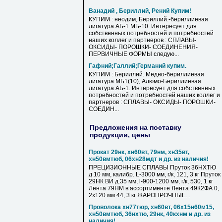
Ванадий , Бериллий, Рений Купим!
КУПИМ : неодим, Бериллий.-бериллиевая
лигатура АБ-1 МБ-10. Интересует для
собственных потребностей и потребностей
наших коллег и партнеров : СПЛАВЫ-
ОКСИДЫ- ПОРОШКИ- СОЕДИНЕНИЯ-
ПЕРВИЧНЫЕ ФОРМЫ следую...
Гафний;Галлий;Германий купим.
КУПИМ : Бериллий. Медно-бериллиевая
лигатура МБ1(10), Алюмо-Бериллиевая
лигатура АБ-1. Интересует для собственных
потребностей и потребностей наших коллег и
партнеров : СПЛАВЫ- ОКСИДЫ- ПОРОШКИ-
СОЕДИН...
Предложения на поставку
продукции, цены
Прокат 29нк, хн60вт, 79нм, хн35вт,
хн50вмтюб, 06хн28мдт и др. из наличия!
ПРЕЦИЗИОННЫЕ СПЛАВЫ Пруток 36НХТЮ
д.10 мм, калибр. L-3000 мм, г/к, 121, 3 кг Пруток
29НК ВИ д.35 мм, l-900-1200 мм, г/к, 530, 1 кг
Лента 79НМ в ассортименте Лента 49К2ФА 0,
2х120 мм 44, 3 кг ЖАРОПРОЧНЫЕ...
Проволока хн77тюр, хн60вт, 06х15н60м15,
хн50вмтюб, 36нхтю, 29нк, 40кхнм и др. из
наличия!