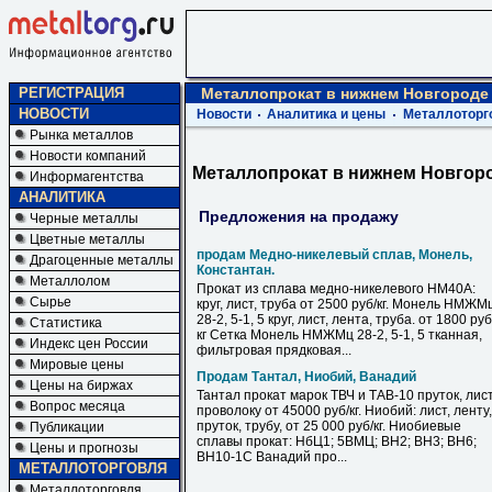
РЕГИСТРАЦИЯ
Металлопрокат в нижнем Новгороде
НОВОСТИ
Новости
Аналитика и цены
Металлоторг
Рынка металлов
Новости компаний
Металлопрокат в нижнем Новгор
Информагентства
АНАЛИТИКА
Предложения на продажу
Черные металлы
Цветные металлы
продам Медно-никелевый сплав, Монель,
Драгоценные металлы
Константан.
Металлолом
Прокат из сплава медно-никелевого НМ40А:
Сырье
круг, лист, труба от 2500 руб/кг. Монель НМЖМ
28-2, 5-1, 5 круг, лист, лента, труба. от 1800 руб
Статистика
кг Сетка Монель НМЖМц 28-2, 5-1, 5 тканная,
Индекс цен России
фильтровая прядковая...
Мировые цены
Продам Тантал, Ниобий, Ванадий
Цены на биржах
Тантал прокат марок ТВЧ и ТАВ-10 пруток, лист
Вопрос месяца
проволоку от 45000 руб/кг. Ниобий: лист, ленту,
пруток, трубу, от 25 000 руб/кг. Ниобиевые
Публикации
сплавы прокат: НбЦ1; 5ВМЦ; ВН2; ВН3; ВН6;
Цены и прогнозы
ВН10-1С Ванадий про...
МЕТАЛЛОТОРГОВЛЯ
Металлоторговля