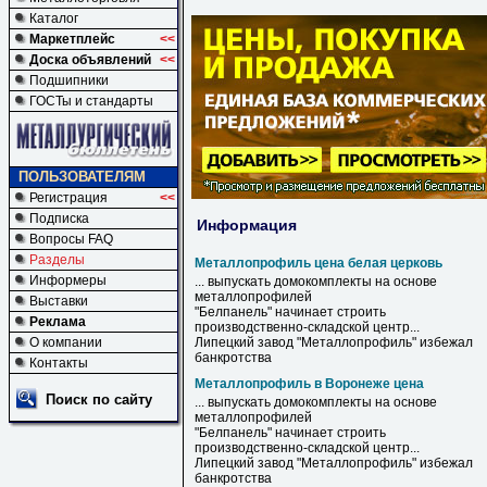
Каталог
Маркетплейс
<<
Доска объявлений
<<
Подшипники
ГОСТы и стандарты
ПОЛЬЗОВАТЕЛЯМ
Регистрация
<<
Подписка
Информация
Вопросы FAQ
Разделы
Металлопрофиль цена белая церковь
Информеры
... выпускать домокомплекты на основе
металлопрофилей
Выставки
"Белпанель" начинает строить
Реклама
производственно-складской центр...
О компании
Липецкий завод "
Металлопрофиль
" избежал
банкротства
Контакты
Металлопрофиль в Воронеже цена
Поиск по сайту
... выпускать домокомплекты на основе
металлопрофилей
"Белпанель" начинает строить
производственно-складской центр...
Липецкий завод "
Металлопрофиль
" избежал
банкротства