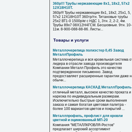
360р!!! Трубы нержавеющие 8х1, 18х2, 57х2
12Х18Н10Т.
360р!!! Трубы нержавеющие 8х1, 18х2, 25х1, 5,
57х2 12Х18Н10Т 360тр/тн. Титановые трубы
25х2 ВТ1-0 1500р/кг с НДС 1, 3тн. 2, 2-2, 4м.
Трубы 89х7 08Х12Н4ГСМ. Бесшовные. 9тн. 10-
11м. 8-900-088-88-86. Листы...
Товары и услуги
Металлочерепица полиэстер 0,45 Завод
МеталлПрофиль
Металлочерепица и вся кровельная система о
лидера в отрасли завода производителя
Компании Металл Профиль это качество
подтвержденное письменно. Завод
предоставляет расширенные гарантии даже н
обычн...
Металлочерепица КАСКАД МеталлПрофиль
отличный металл, высокое качество проката и
нарезка по индивидуальным размерам.
Исключительно быстрые сроки выполнения
заказа и самая богатая цветовая палитра -
более 100 вариантов цветов и покрытий ...
Металлпрофиль, профлист для кровли
цветной и оцинкованный МП-20
Компания "МЕТАЛЛКРОВЛЯ-Ростов"
предлагает широкий ассортимент