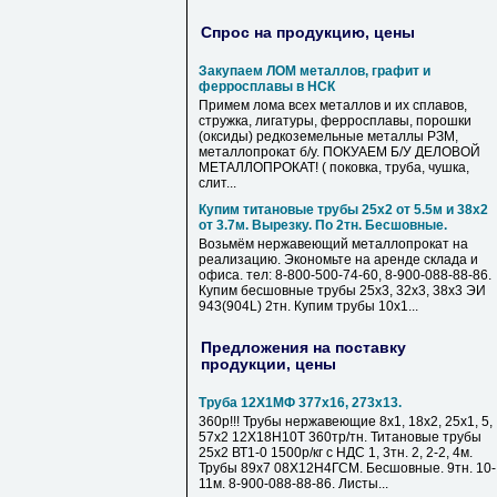
Спрос на продукцию, цены
Закупаем ЛОМ металлов, графит и
ферросплавы в НСК
Примем лома всех металлов и их сплавов,
стружка, лигатуры, ферросплавы, порошки
(оксиды) редкоземельные металлы РЗМ,
металлопрокат б/у. ПОКУАЕМ Б/У ДЕЛОВОЙ
МЕТАЛЛОПРОКАТ! ( поковка, труба, чушка,
слит...
Купим титановые трубы 25х2 от 5.5м и 38х2
от 3.7м. Вырезку. По 2тн. Бесшовные.
Возьмём нержавеющий металлопрокат на
реализацию. Экономьте на аренде склада и
офиса. тел: 8-800-500-74-60, 8-900-088-88-86.
Купим бесшовные трубы 25х3, 32х3, 38х3 ЭИ
943(904L) 2тн. Купим трубы 10х1...
Предложения на поставку
продукции, цены
Труба 12Х1МФ 377х16, 273х13.
360р!!! Трубы нержавеющие 8х1, 18х2, 25х1, 5,
57х2 12Х18Н10Т 360тр/тн. Титановые трубы
25х2 ВТ1-0 1500р/кг с НДС 1, 3тн. 2, 2-2, 4м.
Трубы 89х7 08Х12Н4ГСМ. Бесшовные. 9тн. 10-
11м. 8-900-088-88-86. Листы...