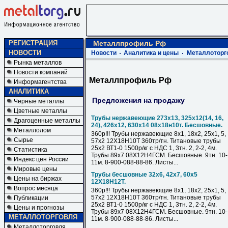
РЕГИСТРАЦИЯ
Металлпрофиль Рф
НОВОСТИ
Новости
Аналитика и цены
Металлоторг
Рынка металлов
Новости компаний
Металлпрофиль Рф
Информагентства
АНАЛИТИКА
Предложения на продажу
Черные металлы
Цветные металлы
Трубы нержавеющие 273х13, 325х12(14, 16,
Драгоценные металлы
24), 426х12, 630х14 08х18н10т. Бесшовные.
Металлолом
360р!!! Трубы нержавеющие 8х1, 18х2, 25х1, 5,
Сырье
57х2 12Х18Н10Т 360тр/тн. Титановые трубы
25х2 ВТ1-0 1500р/кг с НДС 1, 3тн. 2, 2-2, 4м.
Статистика
Трубы 89х7 08Х12Н4ГСМ. Бесшовные. 9тн. 10-
Индекс цен России
11м. 8-900-088-88-86. Листы...
Мировые цены
Трубы бесшовные 32х6, 42х7, 60х5
Цены на биржах
12Х18Н12Т.
Вопрос месяца
360р!!! Трубы нержавеющие 8х1, 18х2, 25х1, 5,
57х2 12Х18Н10Т 360тр/тн. Титановые трубы
Публикации
25х2 ВТ1-0 1500р/кг с НДС 1, 3тн. 2, 2-2, 4м.
Цены и прогнозы
Трубы 89х7 08Х12Н4ГСМ. Бесшовные. 9тн. 10-
МЕТАЛЛОТОРГОВЛЯ
11м. 8-900-088-88-86. Листы...
Металлоторговля