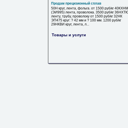
Продам прецизионный сплав
50Н круг, лента, фольга. от 1500 руб/кг 40КХН
(ЭИ995) лента, проволока. 3500 руб/кг 36НХТ
ленту, трубу, проволоку от 1500 руб/кг 32НК
ЭП475 круг: ? 42 мм и ? 100 мм. 1200 руб/кг
29НКВИ круг, лента, л...
Товары и услуги