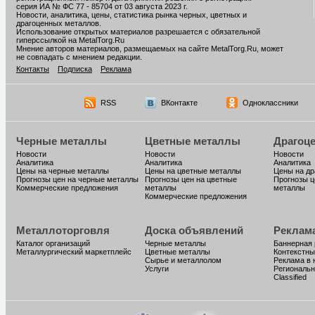
серия ИА № ФС 77 - 85704 от 03 августа 2023 г.
Новости, аналитика, цены, статистика рынка черных, цветных и
драгоценных металлов.
Использование открытых материалов разрешается с обязательной
гиперссылкой на MetalTorg.Ru
Мнение авторов материалов, размещаемых на сайте MetalTorg.Ru, может
не совпадать с мнением редакции.
Контакты
Подписка
Реклама
RSS
ВКонтакте
Одноклассники
Черные металлы
Цветные металлы
Драгоц
Новости
Новости
Новости
Аналитика
Аналитика
Аналитика
Цены на черные металлы
Цены на цветные металлы
Цены на д
Прогнозы цен на черные металлы
Прогнозы цен на цветные
Прогнозы ц
Коммерческие предложения
металлы
металлы
Коммерческие предложения
Металлоторговля
Доска объявлений
Реклам
Каталог организаций
Черные металлы
Баннерная
Металлургический маркетплейс
Цветные металлы
Контекстны
Сырье и металлолом
Реклама в 
Услуги
Региональн
Classified