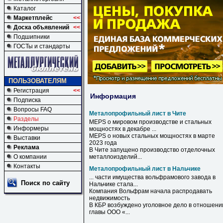
Каталог
Маркетплейс
<<
Доска объявлений
<<
Подшипники
ГОСТы и стандарты
ПОЛЬЗОВАТЕЛЯМ
Регистрация
<<
Информация
Подписка
Вопросы FAQ
Металопрофильный лист в Чите
Разделы
MEPS о мировом производстве и стальных
Информеры
мощностях
в
декабре ...
MEPS о новых стальных мощностях
в
марте
Выставки
2023 года
Реклама
В
Чите
запущено производство отделочных
О компании
металлоизделий...
Контакты
Металопрофильный лист в Нальчике
... части имущества вольфрамового завода
в
Поиск по сайту
Нальчике
стала...
Компания Вольфрам начала распродавать
недвижимость
В
КБР возбуждено уголовное дело
в
отношени
главы ООО «...