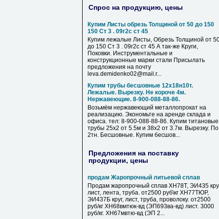
Спрос на продукцию, цены
Купим Листы обрезь Толщиной от 50 до 150
150 Ст 3 . 09г2с ст 45
Купим лежалые Листы, Обрезь Толщиной от 5
до 150 Ст 3 . 09г2с ст 45 А так-же Круги,
Поковки. Инструментальные и
конструкционные марки стали Присылать
предложения на почту
leva.demidenko02@mail.r...
Купим трубы бесшовные 12х18н10т.
Лежалые. Вырезку. Не короче 4м.
Нержавеющие. 8-900-088-88-86.
Возьмём нержавеющий металлопрокат на
реализацию. Экономьте на аренде склада и
офиса. тел: 8-900-088-88-86. Купим титановые
трубы 25х2 от 5.5м и 38х2 от 3.7м. Вырезку. По
2тн. Бесшовные. Купим бесшов...
Предложения на поставку
продукции, цены
продам Жаропрочный литьевой сплав
Продам жаропрочный сплав ХН78Т, ЭИ435 круг
лист, лента, труба. от2500 руб\кг ХН77ТЮР,
ЭИ437Б круг, лист, труба, проволоку. от2500
руб/кг ХН68вмтюк-вд (ЭП693ва-вд) лист. 3000
руб/кг. ХН67мвтю-вд (ЭП 2...