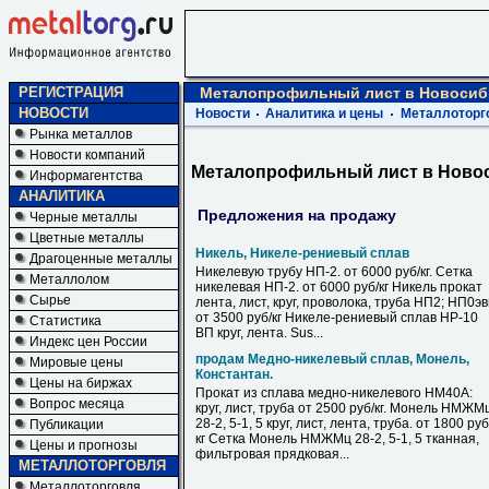
РЕГИСТРАЦИЯ
Металопрофильный лист в Новосиб
НОВОСТИ
Новости
Аналитика и цены
Металлоторг
Рынка металлов
Новости компаний
Металопрофильный лист в Ново
Информагентства
АНАЛИТИКА
Предложения на продажу
Черные металлы
Цветные металлы
Никель, Никеле-рениевый сплав
Драгоценные металлы
Никелевую трубу НП-2. от 6000 руб/кг. Сетка
Металлолом
никелевая НП-2. от 6000 руб/кг Никель прокат
Сырье
лента, лист, круг, проволока, труба НП2; НП0э
от 3500 руб/кг Никеле-рениевый сплав НР-10
Статистика
ВП круг, лента. Sus...
Индекс цен России
продам Медно-никелевый сплав, Монель,
Мировые цены
Константан.
Цены на биржах
Прокат из сплава медно-никелевого НМ40А:
Вопрос месяца
круг, лист, труба от 2500 руб/кг. Монель НМЖМ
28-2, 5-1, 5 круг, лист, лента, труба. от 1800 руб
Публикации
кг Сетка Монель НМЖМц 28-2, 5-1, 5 тканная,
Цены и прогнозы
фильтровая прядковая...
МЕТАЛЛОТОРГОВЛЯ
Металлоторговля