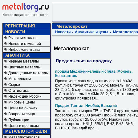
РЕГИСТРАЦИЯ
Металопрокат
НОВОСТИ
Новости
Аналитика и цены
Металлоторг
Рынка металлов
Новости компаний
Металопрокат
Информагентства
АНАЛИТИКА
Предложения на продажу
Черные металлы
Цветные металлы
продам Медно-никелевый сплав, Монель,
Драгоценные металлы
Константан.
Металлолом
Прокат из сплава медно-никелевого НМ40А:
Сырье
круг, лист, труба от 2500 руб/кг. Монель НМЖМ
28-2, 5-1, 5 круг, лист, лента, труба. от 1800 руб
Статистика
кг Сетка Монель НМЖМц 28-2, 5-1, 5 тканная,
Индекс цен России
фильтровая прядковая...
Мировые цены
Продам Тантал, Ниобий, Ванадий
Цены на биржах
Тантал прокат марок ТВЧ и ТАВ-10 пруток, лист
Вопрос месяца
проволоку от 45000 руб/кг. Ниобий: лист, ленту,
пруток, трубу, от 25 000 руб/кг. Ниобиевые
Публикации
сплавы прокат: НбЦ1; 5ВМЦ; ВН2; ВН3; ВН6;
Цены и прогнозы
ВН10-1С Ванадий про...
МЕТАЛЛОТОРГОВЛЯ
Металлоторговля