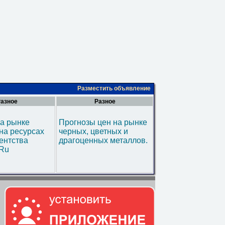
Разместить объявление
азное
Разное
а рынке
Прогнозы цен на рынке
на ресурсах
черных, цветных и
ентства
драгоценных металлов.
.Ru