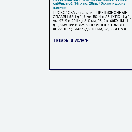
хн50вмтюб, 36нхтю, 29нк, 40кхнм и др. из
наличия!
ПРОВОЛОКА из наличия! ПРЕЦИЗИОННЫЕ
СПЛАВЫ 52Н д.1, 6 мм, 50, 4 кг 36НХТЮ-Н д.1,
мм, 97, 9 кг 29НК д.3, 0 мм, 96, 2 кг 40КХНМ-Н
д.1, 3 мм 166 кг ЖАРОПРОЧНЫЕ СПЛАВЫ
ХН77ТЮР (ЭИ437) д.2, 01 мм, 87, 55 кг Св-Х...
Товары и услуги