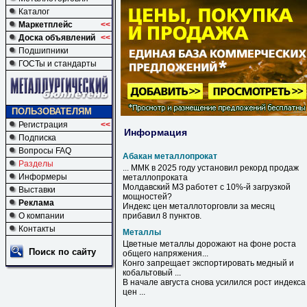
Каталог
Маркетплейс
<<
Доска объявлений
<<
Подшипники
ГОСТы и стандарты
ПОЛЬЗОВАТЕЛЯМ
Регистрация
<<
Информация
Подписка
Вопросы FAQ
Абакан металлопрокат
Разделы
... ММК в 2025 году установил рекорд продаж
Информеры
металлопроката
Молдавский МЗ работет с 10%-й загрузкой
Выставки
мощностей?
Реклама
Индекс цен металлоторговли за месяц
О компании
прибавил 8 пунктов.
Контакты
Металлы
Цветные
металлы
дорожают на фоне роста
Поиск по сайту
общего напряжения...
Конго запрещает экспортировать медный и
кобальтовый ...
В начале августа снова усилился рост индекса
цен ...