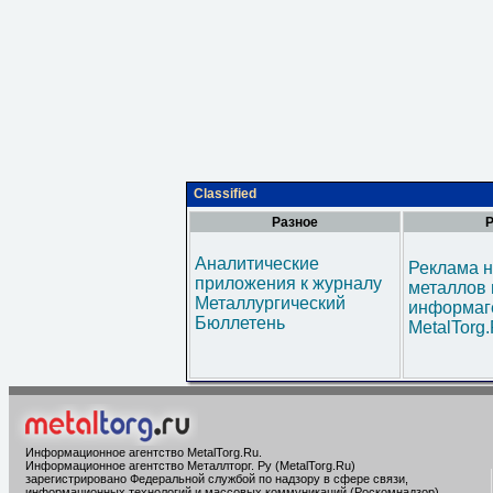
Classified
Разное
Р
Аналитические
Реклама н
приложения к журналу
металлов 
Металлургический
информаг
Бюллетень
MetalTorg
Информационное агентство MetalTorg.Ru
.
Информационное агентство Металлторг. Ру (MetalTorg.Ru)
зарегистрировано Федеральной службой по надзору в сфере связи,
информационных технологий и массовых коммуникаций (Роскомнадзор),