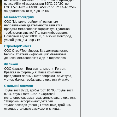
Московской области: - строительная арматура
(класс AIII и АI марок стали 35ГС, 25Г2С, по
ГОСТ 5781-82 и А400С, А500С по ТУ 14-1-5254-
94 диаметром от 6, 5 до 36 мм...
Металлстройгрупп
ООО "Металлстройгрупп" основным
направлением деятельности является
продажа
металопроката
(арматуры, уголков,
труб, кругов, листов) Полная информация:
Почтовый адрес: 603158, г.Нижний Новгород,
ул.Зайцева, д.31 оф.716.
СтройТоргИнвест
ООО СтройТоргИнвест. Вид деятельности:
Регион: Краткая информация: Реализуем
дешево
Металопрокат
и др. с госрезерва.
Фалькон
ООО Фалькон. Вид деятельности: Регион:
Краткая информация: Наша компания
предлагает черный
металопрокат
: арматура,
уголок, балка, труба, швеллер, лист г/к и х/к.
Стальной элемент
Трубы гост 8732, трубы гост 10705, трубы гост
8734, трубы гост 3262. * Сортовой
металопрокат
, арматура, уголок, швеллер, лист.
* Широкий ассортимент деталей
трубопроводов (фланцы стальные, тройники,
отводы, стальные заглушки и днища...