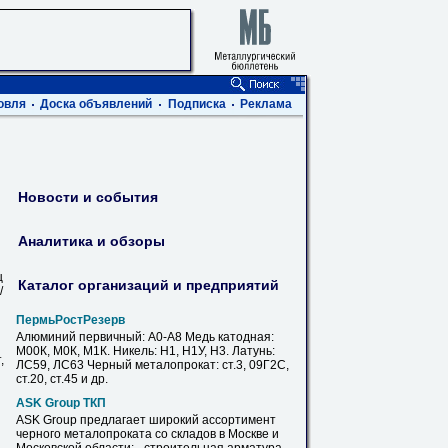
овля
Доска объявлений
Подписка
Реклама
Новости и события
Аналитика и обзоры
ц
Каталог организаций и предприятий
/
ПермьРостРезерв
Алюминий первичный: А0-А8 Медь катодная:
М00К, М0К, М1К. Никель: Н1, Н1У, Н3. Латунь:
,
ЛС59, ЛС63 Черный
металопрокат
: ст.3, 09Г2С,
ст.20, ст.45 и др.
ASK Group ТКП
ASK Group предлагает широкий ассортимент
черного
металопроката
со складов в Москве и