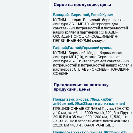
Спрос на продукцию, цены
Ванадий , Бериллий, Рений Купим!
КУПИМ : неодим, Бериллий.-бериллиевая
лигатура АБ-1 МБ-10. Интересует для
собственных потребностей и потребностей
наших коллег и партнеров : СПЛАВЫ-
ОКСИДЫ- ПОРОШКИ- СОЕДИНЕНИЯ-
ПЕРВИЧНЫЕ ФОРМЫ следую...
Гафний;Галлий;Германий купим.
КУПИМ : Бериллий. Медно-бериллиевая
лигатура МБ1(10), Алюмо-Бериллиевая
лигатура АБ-1. Интересует для собственных
потребностей и потребностей наших коллег и
партнеров : СПЛАВЫ- ОКСИДЫ- ПОРОШКИ-
СОЕДИН...
Предложения на поставку
продукции, цены
Прокат 29нк, хн60вт, 79нм, хн35вт,
хн50вмтюб, 06хн28мдт и др. из наличия!
ПРЕЦИЗИОННЫЕ СПЛАВЫ Пруток 36НХТЮ
д.10 мм, калибр. L-3000 мм, г/к, 121, 3 кг Пруток
29НК ВИ д.35 мм, l-900-1200 мм, г/к, 530, 1 кг
Лента 79НМ в ассортименте Лента 49К2ФА 0,
2х120 мм 44, 3 кг ЖАРОПРОЧНЫЕ...
Проволока хн77тюр, хн60вт, 06х15н60м15,