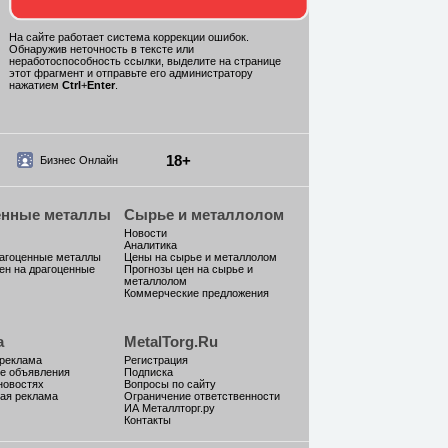
На сайте работает система коррекции ошибок.
Обнаружив неточность в тексте или
неработоспособность ссылки, выделите на странице
этот фрагмент и отправьте его администратору
нажатием
Ctrl
+
Enter
.
18+
Бизнес Онлайн
енные металлы
Сырье и металлолом
Новости
Аналитика
рагоценные металлы
Цены на сырье и металлолом
ен на драгоценные
Прогнозы цен на сырье и
металлолом
Коммерческие предложения
а
MetalTorg.Ru
 реклама
Регистрация
е объявления
Подписка
новостях
Вопросы по сайту
ая реклама
Ограничение ответственности
ИА Металлторг.ру
Контакты