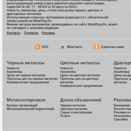
регистрационный номер и дата принятия решения о регистрации:
серия ИА № ФС 77 - 85704 от 03 августа 2023 г.
Новости, аналитика, цены, статистика рынка черных, цветных и
драгоценных металлов.
Использование открытых материалов разрешается с обязательной
гиперссылкой на MetalTorg.Ru
Мнение авторов материалов, размещаемых на сайте MetalTorg.Ru, может
не совпадать с мнением редакции.
Контакты
Подписка
Реклама
RSS
ВКонтакте
Одноклассники
Черные металлы
Цветные металлы
Драгоц
Новости
Новости
Новости
Аналитика
Аналитика
Аналитика
Цены на черные металлы
Цены на цветные металлы
Цены на д
Прогнозы цен на черные металлы
Прогнозы цен на цветные
Прогнозы ц
Коммерческие предложения
металлы
металлы
Коммерческие предложения
Металлоторговля
Доска объявлений
Реклам
Каталог организаций
Черные металлы
Баннерная
Металлургический маркетплейс
Цветные металлы
Контекстны
Сырье и металлолом
Реклама в 
Услуги
Региональн
Classified