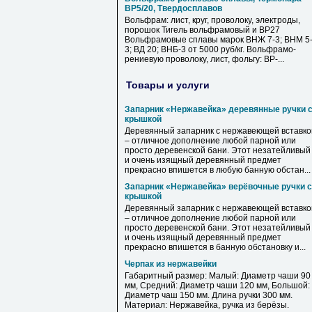
ВР5/20, Твердосплавов
Вольфрам: лист, круг, проволоку, электроды,
порошок Тигель вольфрамовый и ВР27
Вольфрамовые сплавы марок ВНЖ 7-3; ВНМ 5
3; ВД 20; ВНБ-3 от 5000 руб/кг. Вольфрамо-
рениевую проволоку, лист, фольгу: ВР-...
Товары и услуги
Запарник «Нержавейка» деревянные ручки 
крышкой
Деревянный запарник с нержавеющей вставко
– отличное дополнение любой парной или
просто деревенской бани. Этот незатейливый
и очень изящный деревянный предмет
прекрасно впишется в любую банную обстан...
Запарник «Нержавейка» верёвочные ручки с
крышкой
Деревянный запарник с нержавеющей вставко
– отличное дополнение любой парной или
просто деревенской бани. Этот незатейливый
и очень изящный деревянный предмет
прекрасно впишется в банную обстановку и...
Черпак из нержавейки
Габаритный размер: Малый: Диаметр чаши 90
мм, Средний: Диаметр чаши 120 мм, Большой:
Диаметр чаш 150 мм. Длина ручки 300 мм.
Материал: Нержавейка, ручка из берёзы.