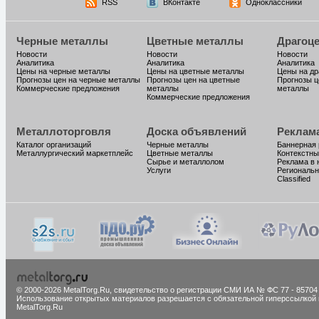
RSS
ВКонтакте
Одноклассники
Черные металлы
Цветные металлы
Драгоц
Новости
Новости
Новости
Аналитика
Аналитика
Аналитика
Цены на черные металлы
Цены на цветные металлы
Цены на д
Прогнозы цен на черные металлы
Прогнозы цен на цветные
Прогнозы ц
Коммерческие предложения
металлы
металлы
Коммерческие предложения
Металлоторговля
Доска объявлений
Реклам
Каталог организаций
Черные металлы
Баннерная
Металлургический маркетплейс
Цветные металлы
Контекстны
Сырье и металлолом
Реклама в 
Услуги
Региональн
Classified
© 2000-2026 MetalTorg.Ru,
cвидетельство о регистрации СМИ ИА № ФС 77 - 85704
Использование открытых материалов разрешается с обязательной гиперссылкой 
MetalTorg.Ru