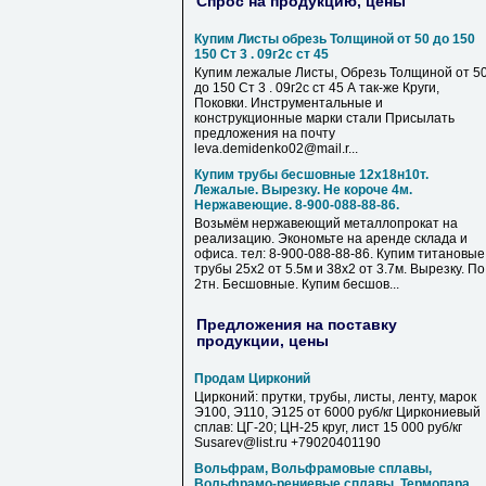
Спрос на продукцию, цены
Купим Листы обрезь Толщиной от 50 до 150
150 Ст 3 . 09г2с ст 45
Купим лежалые Листы, Обрезь Толщиной от 5
до 150 Ст 3 . 09г2с ст 45 А так-же Круги,
Поковки. Инструментальные и
конструкционные марки стали Присылать
предложения на почту
leva.demidenko02@mail.r...
Купим трубы бесшовные 12х18н10т.
Лежалые. Вырезку. Не короче 4м.
Нержавеющие. 8-900-088-88-86.
Возьмём нержавеющий металлопрокат на
реализацию. Экономьте на аренде склада и
офиса. тел: 8-900-088-88-86. Купим титановые
трубы 25х2 от 5.5м и 38х2 от 3.7м. Вырезку. По
2тн. Бесшовные. Купим бесшов...
Предложения на поставку
продукции, цены
Продам Цирконий
Цирконий: прутки, трубы, листы, ленту, марок
Э100, Э110, Э125 от 6000 руб/кг Циркониевый
сплав: ЦГ-20; ЦН-25 круг, лист 15 000 руб/кг
Susarev@list.ru +79020401190
Вольфрам, Вольфрамовые сплавы,
Вольфрамо-рениевые сплавы, Термопара