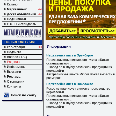
Каталог
Маркетплейс
<<
Доска объявлений
<<
Подшипники
ГОСТы и стандарты
ПОЛЬЗОВАТЕЛЯМ
Информация
Регистрация
<<
Подписка
Нержавейка лист в Оренбурге
Вопросы FAQ
Производители никелевого чугуна
в
Китае
Разделы
останавливают ...
Информеры
... завод по выпуску различной продукции из
нержавейки
Выставки
Австралийская шахта Mincor может вырасти
в
Реклама
размерах
О компании
Нержавейка лист в Николаеве
Контакты
Posco не планирует снижать производство
нержавейки
Поиск по сайту
Производители никелевого чугуна
в
Китае
останавливают ...
... завод по выпуску различной продукции из
нержавейки