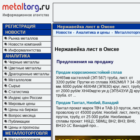
РЕГИСТРАЦИЯ
Нержавейка лист в Омске
НОВОСТИ
Новости
Аналитика и цены
Металлоторг
Рынка металлов
Новости компаний
Нержавейка лист в Омске
Информагентства
АНАЛИТИКА
Предложения на продажу
Черные металлы
Цветные металлы
Продам коррозионностойкий сплав
Драгоценные металлы
ХН65мв хастеллой (ЭП 567) труба, лист. от
Металлолом
3200 руб/кг. Прутки из сплава ХК62М6Л ? 34 -3
Сырье
мм. 6000 руб/кг 46ХНМ (ЭП630) круг, лист, труб
от 2000 руб/кг ХН40мдтю уи д (ЭП543УИ Д) круг
Статистика
труба. от ...
Индекс цен России
Продам Тантал, Ниобий, Ванадий
Мировые цены
Тантал прокат марок ТВЧ и ТАВ-10 пруток, лист
Цены на биржах
проволоку от 45000 руб/кг. Ниобий: лист, ленту,
Вопрос месяца
пруток, трубу, от 25 000 руб/кг. Ниобиевые
сплавы прокат: НбЦ1; 5ВМЦ; ВН2; ВН3; ВН6;
Публикации
ВН10-1С Ванадий про...
Цены и прогнозы
МЕТАЛЛОТОРГОВЛЯ
Металлоторговля