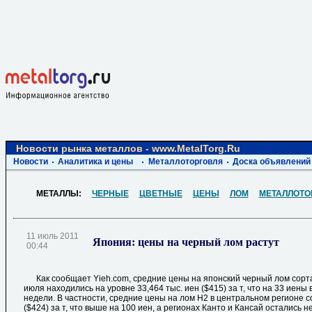
Новости рынка металлов - www.MetalTorg.Ru
Новости
Аналитика и цены
Металлоторговля
Доска объявлений
МЕТАЛЛЫ:
ЧЕРНЫЕ
ЦВЕТНЫЕ
ЦЕНЫ
ЛОМ
МЕТАЛЛОТО
11 июль 2011
Япония: цены на черный лом растут
00:44
Как сообщает Yieh.com, средние цены на японский черный лом сорта
июля находились на уровне 33,464 тыс. иен ($415) за т, что на 33 ие
недели. В частности, средние цены на лом H2 в центральном регионе с
($424) за т, что выше на 100 иен, а регионах Канто и Кансай остались