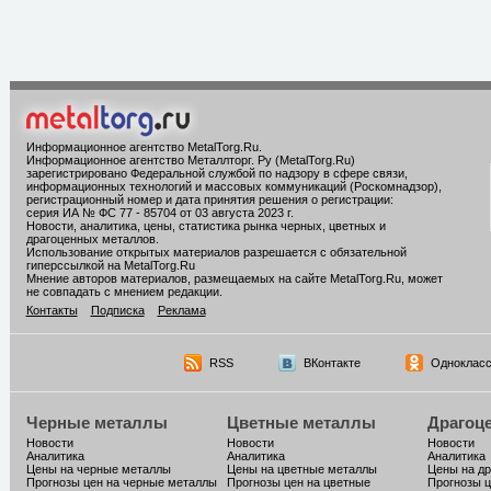
Информационное агентство MetalTorg.Ru
.
Информационное агентство Металлторг. Ру (MetalTorg.Ru)
зарегистрировано Федеральной службой по надзору в сфере связи,
информационных технологий и массовых коммуникаций (Роскомнадзор),
регистрационный номер и дата принятия решения о регистрации:
серия ИА № ФС 77 - 85704 от 03 августа 2023 г.
Новости, аналитика, цены, статистика рынка черных, цветных и
драгоценных металлов.
Использование открытых материалов разрешается с обязательной
гиперссылкой на MetalTorg.Ru
Мнение авторов материалов, размещаемых на сайте MetalTorg.Ru, может
не совпадать с мнением редакции.
Контакты
Подписка
Реклама
RSS
ВКонтакте
Однокласс
Черные металлы
Цветные металлы
Драгоц
Новости
Новости
Новости
Аналитика
Аналитика
Аналитика
Цены на черные металлы
Цены на цветные металлы
Цены на д
Прогнозы цен на черные металлы
Прогнозы цен на цветные
Прогнозы ц