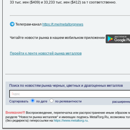
33 тыс. иен ($409) и 33,233 тыс. иен ($412) за т соответственно.
Телеграм-канал
https://t.me/metaltorgnews
Читайте новости рынка в нашем мобильном приложении
Перейти к ленте новостей рынка металлов
Поиск по новостям рынка черных, цветных и драгоценных металлов
Сортировать
по дате
по релевантности
расширенн
Внимание!!!
Воспроизведение, перепечатка или распространение иным образом 
разделе "Новости рынка металлов" и имеющих подпись MetalTorg.Ru, возможна то
(без редиректа) гиперссылки на
https://www.metaltorg.ru
.