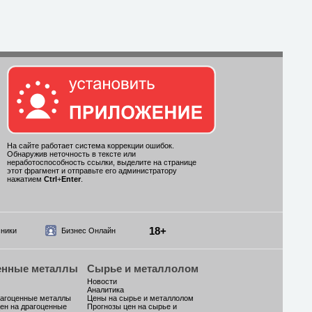
На сайте работает система коррекции ошибок.
Обнаружив неточность в тексте или
неработоспособность ссылки, выделите на странице
этот фрагмент и отправьте его администратору
нажатием
Ctrl
+
Enter
.
18+
ники
Бизнес Онлайн
енные металлы
Сырье и металлолом
Новости
Аналитика
рагоценные металлы
Цены на сырье и металлолом
ен на драгоценные
Прогнозы цен на сырье и