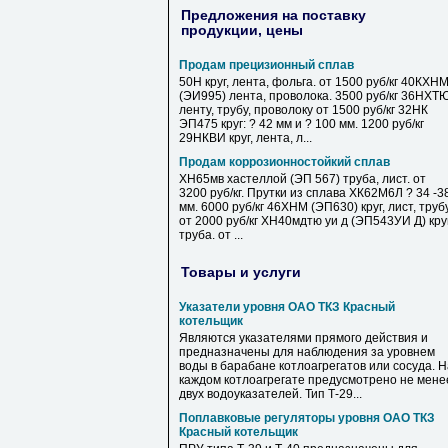
Предложения на поставку
продукции, цены
Продам прецизионный сплав
50Н круг, лента, фольга. от 1500 руб/кг 40КХН
(ЭИ995) лента, проволока. 3500 руб/кг 36НХТ
ленту, трубу, проволоку от 1500 руб/кг 32НК
ЭП475 круг: ? 42 мм и ? 100 мм. 1200 руб/кг
29НКВИ круг, лента, л...
Продам коррозионностойкий сплав
ХН65мв хастеллой (ЭП 567) труба, лист. от
3200 руб/кг. Прутки из сплава ХК62М6Л ? 34 -3
мм. 6000 руб/кг 46ХНМ (ЭП630) круг, лист, труб
от 2000 руб/кг ХН40мдтю уи д (ЭП543УИ Д) круг
труба. от ...
Товары и услуги
Указатели уровня ОАО ТКЗ Красный
котельщик
Являются указателями прямого действия и
предназначены для наблюдения за уровнем
воды в барабане котлоагрегатов или сосуда. Н
каждом котлоагрегате предусмотрено не мене
двух водоуказателей. Тип Т-29...
Поплавковые регуляторы уровня ОАО ТКЗ
Красный котельщик