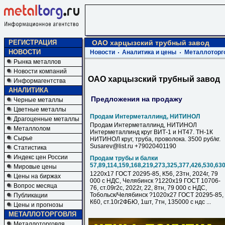
РЕГИСТРАЦИЯ
ОАО харцызский трубный завод
НОВОСТИ
Новости
Аналитика и цены
Металлоторг
Рынка металлов
Новости компаний
ОАО харцызский трубный завод
Информагентства
АНАЛИТИКА
Предложения на продажу
Черные металлы
Цветные металлы
Продам Интерметаллинд, НИТИНОЛ
Драгоценные металлы
Продам Интерметаллинд, НИТИНОЛ
Металлолом
Интерметаллинд круг ВИТ-1 и НТ47. ТН-1К
Сырье
НИТИНОЛ круг, труба, проволока. 3500 руб/кг.
Susarev@list.ru +79020401190
Статистика
Индекс цен России
Продам трубы и балки
57,89,114,159,168,219,273,325,377,426,530,63
Мировые цены
1220х17 ГОСТ 20295-85, К56, 23тн, 2024г, 79
Цены на биржах
000 с НДC, Челябинск ?1220х19 ГОСТ 10706-
Вопрос месяца
76, ст.09г2с, 2022г, 22, 8тн, 79 000 с НДC,
Тобольск/Челябинск ?1020х27 ГОСТ 20295-85,
Публикации
К60, ст.10г2ФБЮ, 1шт, 7тн, 135000 с ндс ...
Цены и прогнозы
МЕТАЛЛОТОРГОВЛЯ
Металлоторговля