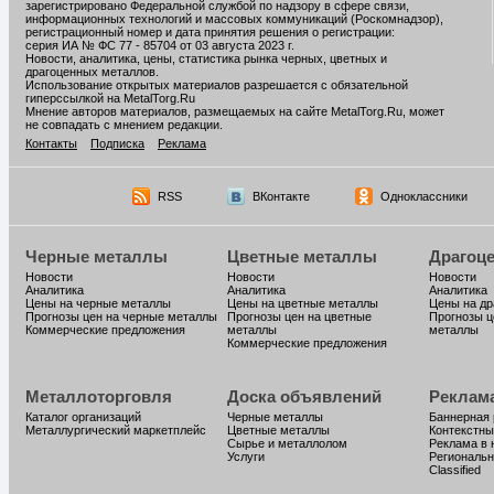
зарегистрировано Федеральной службой по надзору в сфере связи,
информационных технологий и массовых коммуникаций (Роскомнадзор),
регистрационный номер и дата принятия решения о регистрации:
серия ИА № ФС 77 - 85704 от 03 августа 2023 г.
Новости, аналитика, цены, статистика рынка черных, цветных и
драгоценных металлов.
Использование открытых материалов разрешается с обязательной
гиперссылкой на MetalTorg.Ru
Мнение авторов материалов, размещаемых на сайте MetalTorg.Ru, может
не совпадать с мнением редакции.
Контакты
Подписка
Реклама
RSS
ВКонтакте
Одноклассники
Черные металлы
Цветные металлы
Драгоц
Новости
Новости
Новости
Аналитика
Аналитика
Аналитика
Цены на черные металлы
Цены на цветные металлы
Цены на д
Прогнозы цен на черные металлы
Прогнозы цен на цветные
Прогнозы ц
Коммерческие предложения
металлы
металлы
Коммерческие предложения
Металлоторговля
Доска объявлений
Реклам
Каталог организаций
Черные металлы
Баннерная
Металлургический маркетплейс
Цветные металлы
Контекстны
Сырье и металлолом
Реклама в 
Услуги
Региональн
Classified