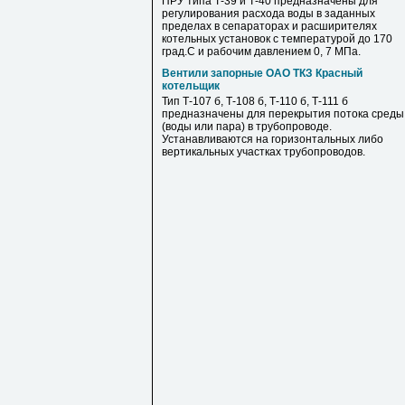
ПРУ типа Т-39 и Т-40 предназначены для
регулирования расхода воды в заданных
пределах в сепараторах и расширителях
котельных установок с температурой до 170
град.С и рабочим давлением 0, 7 МПа.
Вентили запорные ОАО ТКЗ Красный
котельщик
Тип Т-107 б, Т-108 б, Т-110 б, Т-111 б
предназначены для перекрытия потока среды
(воды или пара) в трубопроводе.
Устанавливаются на горизонтальных либо
вертикальных участках трубопроводов.