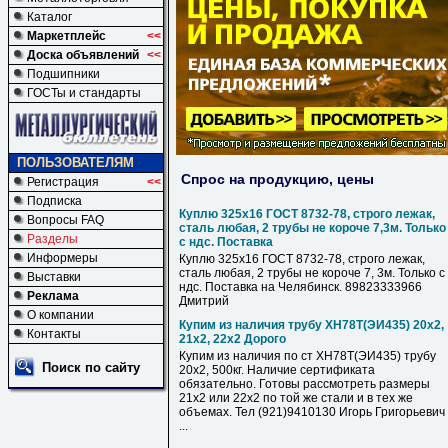
Каталог
Маркетплейс
<<
Доска объявлений
<<
Подшипники
ГОСТы и стандарты
ПОЛЬЗОВАТЕЛЯМ
Спрос на продукцию, цены
Регистрация
<<
Подписка
Куплю 325х16 ГОСТ 8732-78, строго лежак,
Вопросы FAQ
сталь любая, 2 трубы не короче 7,3м. Только
Разделы
с ндс. Поставка
Информеры
Куплю 325х16 ГОСТ 8732-78, строго лежак,
сталь любая, 2 трубы не короче 7, 3м. Только с
Выставки
ндс. Поставка на Челябинск. 89823333966
Реклама
Дмитрий
О компании
Купим из наличия трубу ХН78Т(ЭИ435) 20х2,
Контакты
21х2, 22х2 Дорого
Купим из наличия по ст ХН78Т(ЭИ435) трубу
Поиск по сайту
20х2, 500кг. Наличие сертификата
обязательно. Готовы рассмотреть размеры
21х2 или 22х2 по той же стали и в тех же
объемах. Тел (921)9410130 Игорь Григорьевич
...