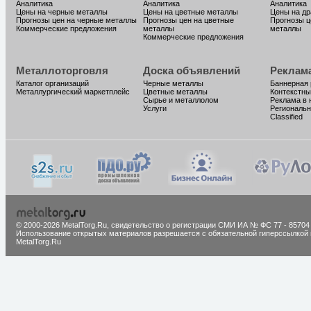
Аналитика
Аналитика
Аналитика
Цены на черные металлы
Цены на цветные металлы
Цены на д
Прогнозы цен на черные металлы
Прогнозы цен на цветные
Прогнозы ц
Коммерческие предложения
металлы
металлы
Коммерческие предложения
Металлоторговля
Доска объявлений
Реклам
Каталог организаций
Черные металлы
Баннерная
Металлургический маркетплейс
Цветные металлы
Контекстны
Сырье и металлолом
Реклама в 
Услуги
Региональн
Classified
© 2000-2026 MetalTorg.Ru,
cвидетельство о регистрации СМИ ИА № ФС 77 - 85704
Использование открытых материалов разрешается с обязательной гиперссылкой 
MetalTorg.Ru