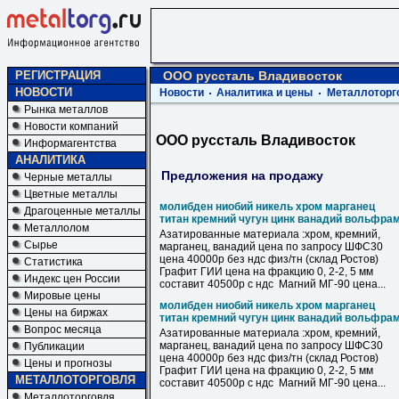
РЕГИСТРАЦИЯ
ООО руссталь Владивосток
НОВОСТИ
Новости
Аналитика и цены
Металлоторг
Рынка металлов
Новости компаний
ООО руссталь Владивосток
Информагентства
АНАЛИТИКА
Предложения на продажу
Черные металлы
Цветные металлы
молибден ниобий никель хром марганец
Драгоценные металлы
титан кремний чугун цинк ванадий вольфра
Металлолом
Азатированные материала :хром, кремний,
Сырье
марганец, ванадий цена по запросу ШФС30
цена 40000р без ндс физ/тн (склад Ростов)
Статистика
Графит ГИИ цена на фракцию 0, 2-2, 5 мм
Индекс цен России
составит 40500р с ндс Магний МГ-90 цена...
Мировые цены
молибден ниобий никель хром марганец
Цены на биржах
титан кремний чугун цинк ванадий вольфра
Вопрос месяца
Азатированные материала :хром, кремний,
марганец, ванадий цена по запросу ШФС30
Публикации
цена 40000р без ндс физ/тн (склад Ростов)
Цены и прогнозы
Графит ГИИ цена на фракцию 0, 2-2, 5 мм
МЕТАЛЛОТОРГОВЛЯ
составит 40500р с ндс Магний МГ-90 цена...
Металлоторговля