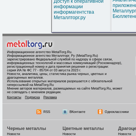
Доступ к оперативной
приложени
информации
Металлур
информагентства
Бюллетен
Металлторг.ру
Информационное агентство MetalTorg.Ru
.
Информационное агентство Металлторг. Ру (MetalTorg.Ru)
зарегистрировано Федеральной службой по надзору в сфере связи,
информационных технологий и массовых коммуникаций (Роскомнадзор),
регистрационный номер и дата принятия решения о регистрации:
серия ИА № ФС 77 - 85704 от 03 августа 2023 г.
Новости, аналитика, цены, статистика рынка черных, цветных и
драгоценных металлов.
Использование открытых материалов разрешается с обязательной
гиперссылкой на MetalTorg.Ru
Мнение авторов материалов, размещаемых на сайте MetalTorg.Ru, может
не совпадать с мнением редакции.
Контакты
Подписка
Реклама
RSS
ВКонтакте
Одноклассники
Черные металлы
Цветные металлы
Драгоц
Новости
Новости
Новости