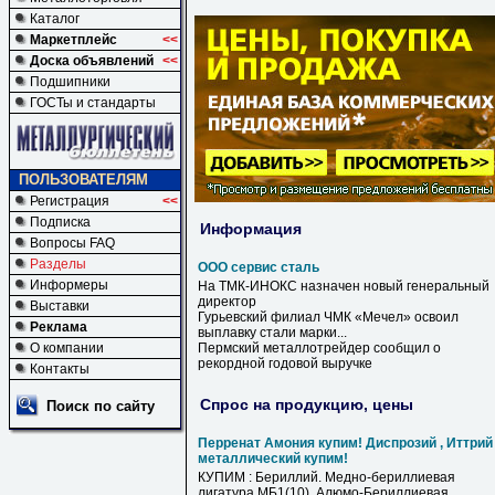
Каталог
Маркетплейс
<<
Доска объявлений
<<
Подшипники
ГОСТы и стандарты
ПОЛЬЗОВАТЕЛЯМ
Регистрация
<<
Подписка
Информация
Вопросы FAQ
Разделы
ООО сервис сталь
Информеры
На ТМК-ИНОКС назначен новый генеральный
директор
Выставки
Гурьевский филиал ЧМК «Мечел» освоил
Реклама
выплавку
стали
марки...
О компании
Пермский металлотрейдер сообщил о
рекордной годовой выручке
Контакты
Спрос на продукцию, цены
Поиск по сайту
Перренат Амония купим! Диспрозий , Иттрий
металлический купим!
КУПИМ : Бериллий. Медно-бериллиевая
лигатура МБ1(10), Алюмо-Бериллиевая