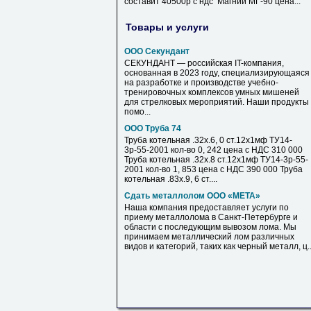
составит 40500р с ндс Магний МГ-90 цена...
Товары и услуги
ООО Секундант
СЕКУНДАНТ — российская IT-компания,
основанная в 2023 году, специализирующаяся
на разработке и производстве учебно-
тренировочных комплексов умных мишеней
для стрелковых мероприятий. Наши продукты
помо...
ООО Труба 74
Труба котельная .32х.6, 0 ст.12х1мф ТУ14-
3р-55-2001 кол-во 0, 242 цена с НДС 310 000
Труба котельная .32х.8 ст.12х1мф ТУ14-3р-55-
2001 кол-во 1, 853 цена с НДС 390 000 Труба
котельная .83х.9, 6 ст....
Сдать металлолом ООО «МЕТА»
Наша компания предоставляет услуги по
приему металлолома в Санкт-Петербурге и
области с последующим вывозом лома. Мы
принимаем металлический лом различных
видов и категорий, таких как черный металл, ц..