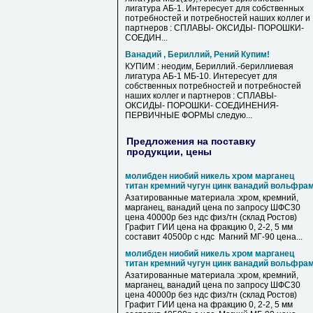
лигатура АБ-1. Интересует для собственных
потребностей и потребностей наших коллег и
партнеров : СПЛАВЫ- ОКСИДЫ- ПОРОШКИ-
СОЕДИН...
Ванадий , Бериллий, Рений Купим!
КУПИМ : неодим, Бериллий.-бериллиевая
лигатура АБ-1 МБ-10. Интересует для
собственных потребностей и потребностей
наших коллег и партнеров : СПЛАВЫ-
ОКСИДЫ- ПОРОШКИ- СОЕДИНЕНИЯ-
ПЕРВИЧНЫЕ ФОРМЫ следую...
Предложения на поставку
продукции, цены
молибден ниобий никель хром марганец
титан кремний чугун цинк ванадий вольфра
Азатированные материала :хром, кремний,
марганец, ванадий цена по запросу ШФС30
цена 40000р без ндс физ/тн (склад Ростов)
Графит ГИИ цена на фракцию 0, 2-2, 5 мм
составит 40500р с ндс Магний МГ-90 цена...
молибден ниобий никель хром марганец
титан кремний чугун цинк ванадий вольфра
Азатированные материала :хром, кремний,
марганец, ванадий цена по запросу ШФС30
цена 40000р без ндс физ/тн (склад Ростов)
Графит ГИИ цена на фракцию 0, 2-2, 5 мм