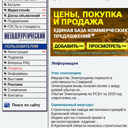
Каталог
Маркетплейс
<<
Доска объявлений
<<
Подшипники
ГОСТы и стандарты
ПОЛЬЗОВАТЕЛЯМ
Регистрация
<<
Подписка
Информация
Вопросы FAQ
Разделы
Угмк электроцинк
Информеры
Имущество Электроцинка перешло в
Выставки
собственность Северной ...
Реклама
Электроцинк
вновь получил более 1 млрд
О компании
рублей убытка по...
Убытки Электроцинка по РСБУ за 2020 год
Контакты
сократились на ...
Поиск по сайту
Оцинкованный мерседес
Строительство завода металлоконструкций в
Курганской области...
Индекс цен на стальной прокат в
металлоторговле: падение ...
В Курганской области началось cтроительство