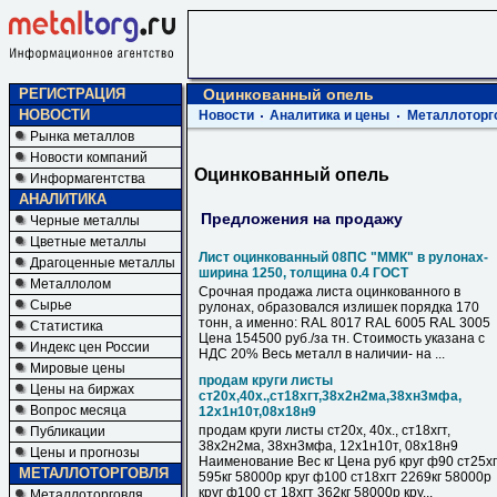
РЕГИСТРАЦИЯ
Оцинкованный опель
НОВОСТИ
Новости
Аналитика и цены
Металлоторг
Рынка металлов
Новости компаний
Оцинкованный опель
Информагентства
АНАЛИТИКА
Предложения на продажу
Черные металлы
Цветные металлы
Лист оцинкованный 08ПС "ММК" в рулонах-
Драгоценные металлы
ширина 1250, толщина 0.4 ГОСТ
Металлолом
Срочная продажа листа оцинкованного в
Сырье
рулонах, образовался излишек порядка 170
тонн, а именно: RAL 8017 RAL 6005 RAL 3005
Статистика
Цена 154500 руб./за тн. Стоимость указана с
Индекс цен России
НДС 20% Весь металл в наличии- на ...
Мировые цены
продам круги листы
Цены на биржах
ст20х,40х.,ст18хгт,38х2н2ма,38хн3мфа,
Вопрос месяца
12х1н10т,08х18н9
продам круги листы ст20х, 40х., ст18хгт,
Публикации
38х2н2ма, 38хн3мфа, 12х1н10т, 08х18н9
Цены и прогнозы
Наименование Вес кг Цена руб круг ф90 ст25хг
МЕТАЛЛОТОРГОВЛЯ
595кг 58000р круг ф100 ст18хгт 2269кг 58000р
круг ф100 ст 18хгт 362кг 58000р кру...
Металлоторговля