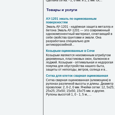
сделана сетка: - 2, 0 мм. и 2, 2 мм. Ос...
Товары и услуги
АУ-1201 эмаль по оцинкованным
поверхностям
Эмаль АУ-1201 - надёжная защита металла и
бетона Эмаль АУ-1201 — это современный
однокомпонентный материал, сочетающий в
себе свойства грунтовки и эмали. Она
разработана специально для
антикоррозийной...
Козырьки оцинкованные в Сочи
Козырьки являются неизменным атрибутом
деревянных, пластиковых окон, балконов и
лоджий. Козырьки - оптимальная и недорогая
покупка для обустройства нашего быта,
защиты от непогоды, ветров, солнца и в...
Сетка для клеток сварная оцинкованная
Сетка сварная оцинкованная (алюмоцинк) в
рулонах различной высоты и длины. Диаметр
проволоки: 2, 0-2, 0 мм. Ячейки сетки: 12, 5х25;
25х25; 25х50; 15х50, 15х75 мм. и другие.
Рулоны высотой 1, 0 - 1, 5 м., ...