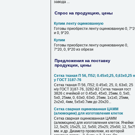
завода ...
Спрос на продукцию, цены
Купим ленту оцинкованную
Готовы приобрести ленту оцинкованную 0, 7*2
и 0, 9*20.
Купим
Готовы приобрести ленту оцинкованную 0,
7*20, 0, 9*20 из обрези
Предложения на поставку
продукции, цены
Сетка тканая П 56, П52; 0.45х0,25, 0,63х0,25 н
у ГОСТ 3187-76
Сетка тканая П 56, П52; 0.45х0, 25, 0, 63х0, 25
н/у ГОСТ 3187-76, 3282-82 Сетка тканая гост
3826 с ячейкой от 0.45х0, 45х0, 25мм, 0, 5х0,
5х0, 25мм, 0, 63х0, 63х0, 25мм, 1х1х0, 25мм,
2х2х0, 4мм, 5х5х0.7мм до 20х20...
Сетка сварная оцинкованная ЦАММ
(алюмоцинк) для изготовления клеток
Сетка сварная оцинкованная ЦАММ
(алюмоцинк) для изготовления клеток. Ячейки
12, 5х25; 15х25, 12, 5х50; 25х25; 25х50; 12, 5х7
мм. и др. Диаметр проволоки, из которой