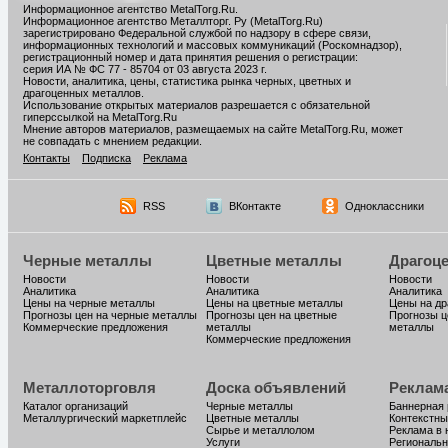
Информационное агентство MetalTorg.Ru
.
Информационное агентство Металлторг. Ру (MetalTorg.Ru)
зарегистрировано Федеральной службой по надзору в сфере связи,
информационных технологий и массовых коммуникаций (Роскомнадзор),
регистрационный номер и дата принятия решения о регистрации:
серия ИА № ФС 77 - 85704 от 03 августа 2023 г.
Новости, аналитика, цены, статистика рынка черных, цветных и
драгоценных металлов.
Использование открытых материалов разрешается с обязательной
гиперссылкой на MetalTorg.Ru
Мнение авторов материалов, размещаемых на сайте MetalTorg.Ru, может
не совпадать с мнением редакции.
Контакты
Подписка
Реклама
RSS
ВКонтакте
Одноклассники
Черные металлы
Цветные металлы
Драгоц
Новости
Новости
Новости
Аналитика
Аналитика
Аналитика
Цены на черные металлы
Цены на цветные металлы
Цены на д
Прогнозы цен на черные металлы
Прогнозы цен на цветные
Прогнозы ц
Коммерческие предложения
металлы
металлы
Коммерческие предложения
Металлоторговля
Доска объявлений
Реклам
Каталог организаций
Черные металлы
Баннерная
Металлургический маркетплейс
Цветные металлы
Контекстны
Сырье и металлолом
Реклама в 
Услуги
Региональн