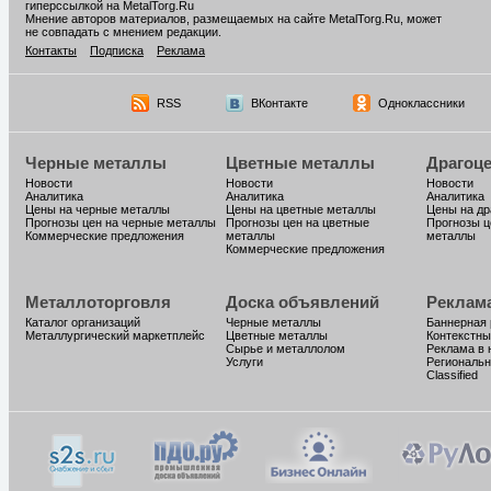
гиперссылкой на MetalTorg.Ru
Мнение авторов материалов, размещаемых на сайте MetalTorg.Ru, может
не совпадать с мнением редакции.
Контакты
Подписка
Реклама
RSS
ВКонтакте
Одноклассники
Черные металлы
Цветные металлы
Драгоц
Новости
Новости
Новости
Аналитика
Аналитика
Аналитика
Цены на черные металлы
Цены на цветные металлы
Цены на д
Прогнозы цен на черные металлы
Прогнозы цен на цветные
Прогнозы ц
Коммерческие предложения
металлы
металлы
Коммерческие предложения
Металлоторговля
Доска объявлений
Реклам
Каталог организаций
Черные металлы
Баннерная
Металлургический маркетплейс
Цветные металлы
Контекстны
Сырье и металлолом
Реклама в 
Услуги
Региональн
Classified