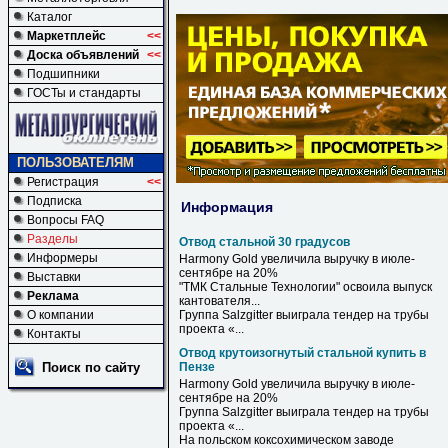
Каталог
Маркетплейс
<<
Доска объявлений
<<
Подшипники
ГОСТы и стандарты
ПОЛЬЗОВАТЕЛЯМ
Регистрация
<<
Подписка
Информация
Вопросы FAQ
Разделы
Отвод стальной 30 градусов
Информеры
Harmony Gold увеличила выручку в июле-
сентябре на 20%
Выставки
"ТМК
Стальные
Технологии" освоила выпуск
Реклама
кантователя...
О компании
Группа Salzgitter выиграла тендер на трубы
проекта «...
Контакты
Отвод крутоизогнутый стальной купить в
Поиск по сайту
Пензе
Harmony Gold увеличила выручку
в
июле-
сентябре на 20%
Группа Salzgitter выиграла тендер на трубы
проекта «...
На польском коксохимическом заводе