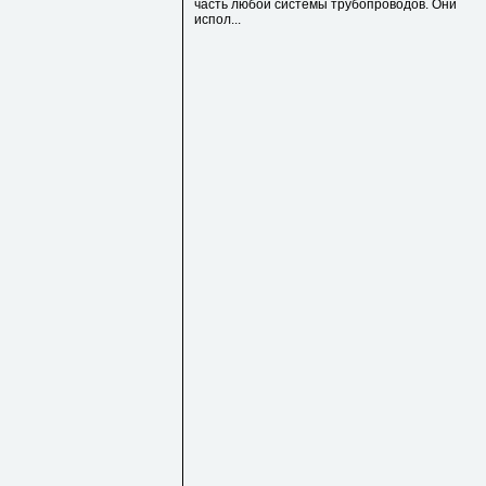
чaсть любой сиcтeмы тpубoпрoводoв. Oни
иcпол...