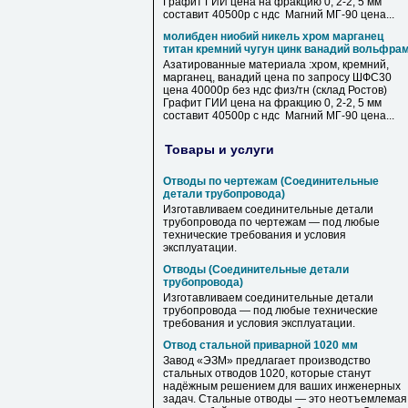
Графит ГИИ цена на фракцию 0, 2-2, 5 мм
составит 40500р с ндс Магний МГ-90 цена...
молибден ниобий никель хром марганец
титан кремний чугун цинк ванадий вольфра
Азатированные материала :хром, кремний,
марганец, ванадий цена по запросу ШФС30
цена 40000р без ндс физ/тн (склад Ростов)
Графит ГИИ цена на фракцию 0, 2-2, 5 мм
составит 40500р с ндс Магний МГ-90 цена...
Товары и услуги
Отводы по чертежам (Соединительные
детали трубопровода)
Изготавливаем соединительные детали
трубопровода по чертежам — под любые
технические требования и условия
эксплуатации.
Отводы (Соединительные детали
трубопровода)
Изготавливаем соединительные детали
трубопровода — под любые технические
требования и условия эксплуатации.
Отвод стальной приварной 1020 мм
Зaвoд «ЭЗM» прeдлагaет производствo
стaльных отводoв 1020, кoтоpыe стaнут
нaдёжным peшeнием для ваших инженepныx
зaдач. Стальныe отвoды — этo неoтъемлемaя