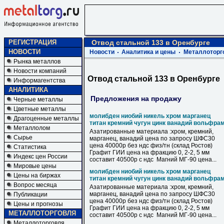
РЕГИСТРАЦИЯ
Отвод стальной 133 в Оренбурге
НОВОСТИ
Новости
Аналитика и цены
Металлоторг
Рынка металлов
Новости компаний
Отвод стальной 133 в Оренбурге
Информагентства
АНАЛИТИКА
Предложения на продажу
Черные металлы
Цветные металлы
молибден ниобий никель хром марганец
Драгоценные металлы
титан кремний чугун цинк ванадий вольфра
Металлолом
Азатированные материала :хром, кремний,
Сырье
марганец, ванадий цена по запросу ШФС30
цена 40000р без ндс физ/тн (склад Ростов)
Статистика
Графит ГИИ цена на фракцию 0, 2-2, 5 мм
Индекс цен России
составит 40500р с ндс Магний МГ-90 цена...
Мировые цены
молибден ниобий никель хром марганец
Цены на биржах
титан кремний чугун цинк ванадий вольфра
Вопрос месяца
Азатированные материала :хром, кремний,
марганец, ванадий цена по запросу ШФС30
Публикации
цена 40000р без ндс физ/тн (склад Ростов)
Цены и прогнозы
Графит ГИИ цена на фракцию 0, 2-2, 5 мм
МЕТАЛЛОТОРГОВЛЯ
составит 40500р с ндс Магний МГ-90 цена...
Металлоторговля