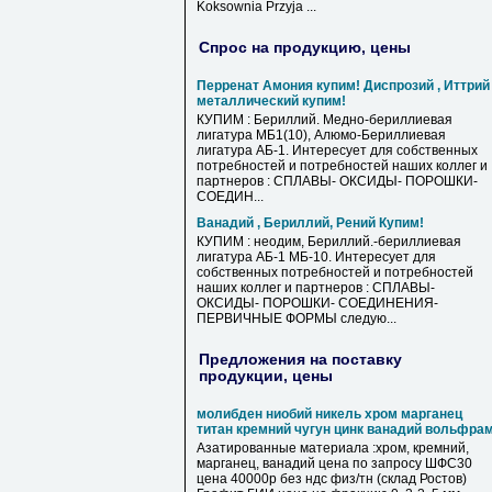
Koksownia Przyja ...
Спрос на продукцию, цены
Перренат Амония купим! Диспрозий , Иттрий
металлический купим!
КУПИМ : Бериллий. Медно-бериллиевая
лигатура МБ1(10), Алюмо-Бериллиевая
лигатура АБ-1. Интересует для собственных
потребностей и потребностей наших коллег и
партнеров : СПЛАВЫ- ОКСИДЫ- ПОРОШКИ-
СОЕДИН...
Ванадий , Бериллий, Рений Купим!
КУПИМ : неодим, Бериллий.-бериллиевая
лигатура АБ-1 МБ-10. Интересует для
собственных потребностей и потребностей
наших коллег и партнеров : СПЛАВЫ-
ОКСИДЫ- ПОРОШКИ- СОЕДИНЕНИЯ-
ПЕРВИЧНЫЕ ФОРМЫ следую...
Предложения на поставку
продукции, цены
молибден ниобий никель хром марганец
титан кремний чугун цинк ванадий вольфра
Азатированные материала :хром, кремний,
марганец, ванадий цена по запросу ШФС30
цена 40000р без ндс физ/тн (склад Ростов)