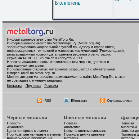
Бюллетень
Информационное агентство MetalTorg.Ru
.
Информационное агентство Металлторг. Ру (MetalTorg.Ru)
зарегистрировано Федеральной службой по надзору в сфере связи,
информационных технологий и массовых коммуникаций (Роскомнадзор),
регистрационный номер и дата принятия решения о регистрации:
серия ИА № ФС 77 - 85704 от 03 августа 2023 г.
Новости, аналитика, цены, статистика рынка черных, цветных и
драгоценных металлов.
Использование открытых материалов разрешается с обязательной
гиперссылкой на MetalTorg.Ru
Мнение авторов материалов, размещаемых на сайте MetalTorg.Ru, может
не совпадать с мнением редакции.
Контакты
Подписка
Реклама
RSS
ВКонтакте
Одноклассники
Черные металлы
Цветные металлы
Драгоц
Новости
Новости
Новости
Аналитика
Аналитика
Аналитика
Цены на черные металлы
Цены на цветные металлы
Цены на д
Прогнозы цен на черные металлы
Прогнозы цен на цветные
Прогнозы ц
Коммерческие предложения
металлы
металлы