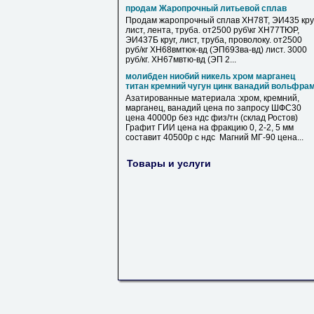
продам Жаропрочный литьевой сплав
Продам жаропрочный сплав ХН78Т, ЭИ435 круг
лист, лента, труба. от2500 руб\кг ХН77ТЮР,
ЭИ437Б круг, лист, труба, проволоку. от2500
руб/кг ХН68вмтюк-вд (ЭП693ва-вд) лист. 3000
руб/кг. ХН67мвтю-вд (ЭП 2...
молибден ниобий никель хром марганец
титан кремний чугун цинк ванадий вольфра
Азатированные материала :хром, кремний,
марганец, ванадий цена по запросу ШФС30
цена 40000р без ндс физ/тн (склад Ростов)
Графит ГИИ цена на фракцию 0, 2-2, 5 мм
составит 40500р с ндс Магний МГ-90 цена...
Товары и услуги