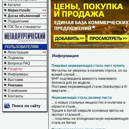
Каталог
Маркетплейс
<<
Доска объявлений
<<
Подшипники
ГОСТы и стандарты
ПОЛЬЗОВАТЕЛЯМ
Регистрация
<<
Информация
Подписка
Вопросы FAQ
Пищевая нержавеющая сталь лист купить
Разделы
Металлы не уверены в наличии спроса, но на
Информеры
всякий случай ...
BHP подтвердила важность никелевого
Выставки
бизнеса для ее модели ...
Реклама
Поставки
нержавеющей
стали
Outokumpu в IV
О компании
квартале...
Контакты
Нержавеющая сталь размер листа
... о новых стальных мощностях и политике в
Поиск по сайту
области
стали
...
Турция и Китай закрыли основные квоты на
экспорт стальной ...
... пошлины на холоднокатаную
нержавеющую
сталь
из Китая