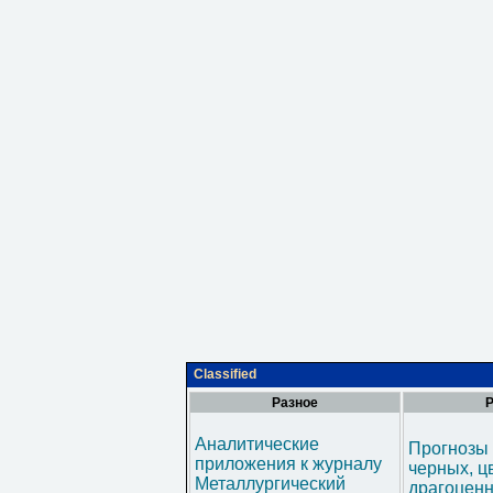
Classified
Разное
Р
Аналитические
Прогнозы 
приложения к журналу
черных, ц
Металлургический
драгоценн