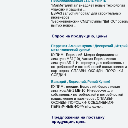
Перфорированная сталь купить
"МагМеталлПак" внедряет новые технологии
упаковки и защиты ...
ЕВРАЗ запустил портал для строительных
инженеров
"Верхневолжский СМЦ" группы "ДиПОС" освои
выпуск новой ...
Спрос на продукцию, цены
Перренат Амония купим! Диспрозий , Иттрий
металлический купим!
КУПИМ : Бериллий. Медно-бериллиевая
лигатура МБ1(10), Алюмо-Бериллиевая
лигатура АБ-1. Интересует для собственных
потребностей и потребностей наших коллег и
партнеров : СПЛАВЫ- ОКСИДЫ- ПОРОШКИ-
СОЕДИН...
Ванадий , Бериллий, Рений Купим!
КУПИМ : неодим, Бериллий.-бериллиевая
лигатура АБ-1 МБ-10. Интересует для
собственных потребностей и потребностей
наших коллег и партнеров : СПЛАВЫ-
ОКСИДЫ- ПОРОШКИ- СОЕДИНЕНИЯ-
ПЕРВИЧНЫЕ ФОРМЫ следую...
Предложения на поставку
продукции, цены