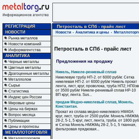
РЕГИСТРАЦИЯ
Петросталь в СПб - прайс лист
НОВОСТИ
Новости
Аналитика и цены
Металлоторг
Рынка металлов
Новости компаний
Петросталь в СПб - прайс лист
Информагентства
АНАЛИТИКА
Предложения на продажу
Черные металлы
Цветные металлы
Никель, Никеле-рениевый сплав
Драгоценные металлы
Никелевую трубу НП-2. от 6000 руб/кг. Сетка
Металлолом
никелевая НП-2. от 6000 руб/кг Никель прокат
Сырье
лента, лист, круг, проволока, труба НП2; НП0э
от 3500 руб/кг Никеле-рениевый сплав НР-10
Статистика
ВП круг, лента. Sus...
Индекс цен России
продам Медно-никелевый сплав, Монель,
Мировые цены
Константан.
Цены на биржах
Прокат из сплава медно-никелевого НМ40А:
Вопрос месяца
круг, лист, труба от 2500 руб/кг. Монель НМЖМ
28-2, 5-1, 5 круг, лист, лента, труба. от 1800 руб
Публикации
кг Сетка Монель НМЖМц 28-2, 5-1, 5 тканная,
Цены и прогнозы
фильтровая прядковая...
МЕТАЛЛОТОРГОВЛЯ
Металлоторговля