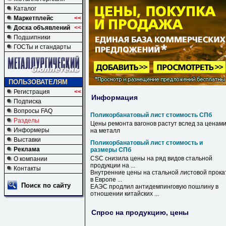
Каталог
Маркетплейс
<<
Доска объявлений
<<
Подшипники
ГОСТы и стандарты
ПОЛЬЗОВАТЕЛЯМ
Регистрация
<<
Информация
Подписка
Вопросы FAQ
Поликорбанатовый лист стоимость СПб
Разделы
Цены ремонта вагонов растут вслед за ценам
Информеры
на металл
Выставки
Поликорбанатовый лист стоимость и
Реклама
размеры СПб
CSC снизила цены на ряд видов стальной
О компании
продукции на ...
Контакты
Внутренние цены на стальной листовой прока
в Европе ...
Поиск по сайту
ЕАЭС продлил антидемпинговую пошлину в
отношении китайских ...
Спрос на продукцию, цены