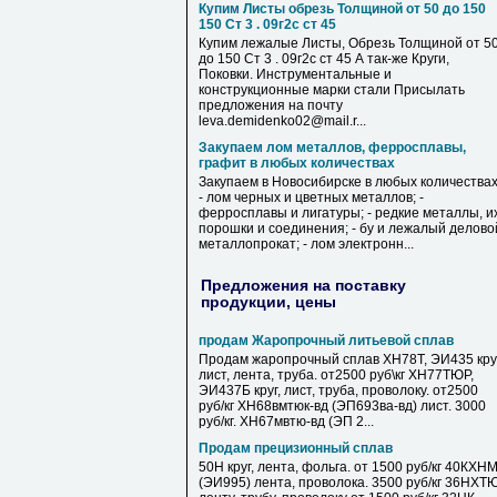
Купим Листы обрезь Толщиной от 50 до 150
150 Ст 3 . 09г2с ст 45
Купим лежалые Листы, Обрезь Толщиной от 5
до 150 Ст 3 . 09г2с ст 45 А так-же Круги,
Поковки. Инструментальные и
конструкционные марки стали Присылать
предложения на почту
leva.demidenko02@mail.r...
Закупаем лом металлов, ферросплавы,
графит в любых количествах
Закупаем в Новосибирске в любых количествах
- лом черных и цветных металлов; -
ферросплавы и лигатуры; - редкие металлы, и
порошки и соединения; - бу и лежалый делово
металлопрокат; - лом электронн...
Предложения на поставку
продукции, цены
продам Жаропрочный литьевой сплав
Продам жаропрочный сплав ХН78Т, ЭИ435 круг
лист, лента, труба. от2500 руб\кг ХН77ТЮР,
ЭИ437Б круг, лист, труба, проволоку. от2500
руб/кг ХН68вмтюк-вд (ЭП693ва-вд) лист. 3000
руб/кг. ХН67мвтю-вд (ЭП 2...
Продам прецизионный сплав
50Н круг, лента, фольга. от 1500 руб/кг 40КХН
(ЭИ995) лента, проволока. 3500 руб/кг 36НХТ