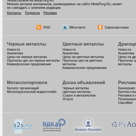
гиперссылкой на MetalTorg.Ru
Мнение авторов материалов, размещаемых на сайте MetalTorg.Ru, может
не совпадать с мнением редакции.
Контакты
Подписка
Реклама
RSS
ВКонтакте
Одноклассники
Черные металлы
Цветные металлы
Драгоц
Новости
Новости
Новости
Аналитика
Аналитика
Аналитика
Цены на черные металлы
Цены на цветные металлы
Цены на д
Прогнозы цен на черные металлы
Прогнозы цен на цветные
Прогнозы ц
Коммерческие предложения
металлы
металлы
Коммерческие предложения
Металлоторговля
Доска объявлений
Реклам
Каталог организаций
Черные металлы
Баннерная
Металлургический маркетплейс
Цветные металлы
Контекстны
Сырье и металлолом
Реклама в 
Услуги
Региональн
Classified