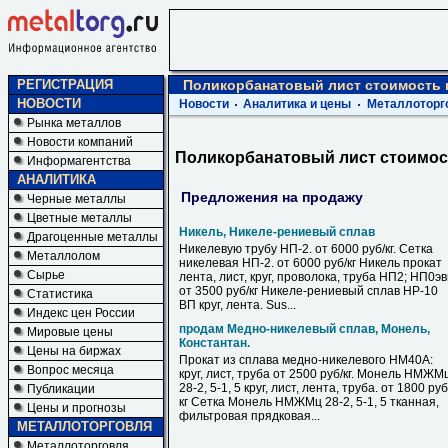
РЕГИСТРАЦИЯ
Поликорбанатовый лист стоимость 
НОВОСТИ
Новости
Аналитика и цены
Металлоторг
Рынка металлов
Новости компаний
Поликорбанатовый лист стоимос
Информагентства
АНАЛИТИКА
Предложения на продажу
Черные металлы
Цветные металлы
Никель, Никеле-рениевый сплав
Драгоценные металлы
Никелевую трубу НП-2. от 6000 руб/кг. Сетка
Металлолом
никелевая НП-2. от 6000 руб/кг Никель прокат
Сырье
лента, лист, круг, проволока, труба НП2; НП0э
от 3500 руб/кг Никеле-рениевый сплав НР-10
Статистика
ВП круг, лента. Sus...
Индекс цен России
продам Медно-никелевый сплав, Монель,
Мировые цены
Константан.
Цены на биржах
Прокат из сплава медно-никелевого НМ40А:
Вопрос месяца
круг, лист, труба от 2500 руб/кг. Монель НМЖМ
28-2, 5-1, 5 круг, лист, лента, труба. от 1800 руб
Публикации
кг Сетка Монель НМЖМц 28-2, 5-1, 5 тканная,
Цены и прогнозы
фильтровая прядковая...
МЕТАЛЛОТОРГОВЛЯ
Металлоторговля