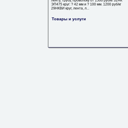
ленту, трубу, проволоку от 1500 руб/кг 32НК
ЭП475 круг: ? 42 мм и ? 100 мм. 1200 руб/кг
29НКВИ круг, лента, л...
Товары и услуги