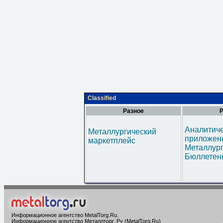
Classified
Разное
Р
Аналитич
Металлургический
приложени
маркетплейс
Металлур
Бюллетен
Информационное агентство MetalTorg.Ru
.
Информационное агентство Металлторг. Ру (MetalTorg.Ru)