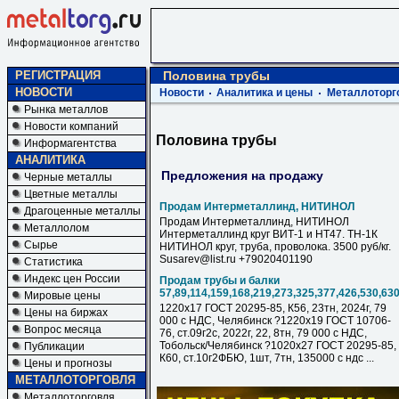
РЕГИСТРАЦИЯ
Половина трубы
НОВОСТИ
Новости
Аналитика и цены
Металлоторг
Рынка металлов
Новости компаний
Половина трубы
Информагентства
АНАЛИТИКА
Предложения на продажу
Черные металлы
Цветные металлы
Продам Интерметаллинд, НИТИНОЛ
Драгоценные металлы
Продам Интерметаллинд, НИТИНОЛ
Металлолом
Интерметаллинд круг ВИТ-1 и НТ47. ТН-1К
Сырье
НИТИНОЛ круг, труба, проволока. 3500 руб/кг.
Susarev@list.ru +79020401190
Статистика
Индекс цен России
Продам трубы и балки
57,89,114,159,168,219,273,325,377,426,530,63
Мировые цены
1220х17 ГОСТ 20295-85, К56, 23тн, 2024г, 79
Цены на биржах
000 с НДC, Челябинск ?1220х19 ГОСТ 10706-
Вопрос месяца
76, ст.09г2с, 2022г, 22, 8тн, 79 000 с НДC,
Тобольск/Челябинск ?1020х27 ГОСТ 20295-85,
Публикации
К60, ст.10г2ФБЮ, 1шт, 7тн, 135000 с ндс ...
Цены и прогнозы
МЕТАЛЛОТОРГОВЛЯ
Металлоторговля