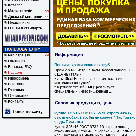
Каталог
Маркетплейс
<<
Доска объявлений
<<
Подшипники
ГОСТы и стандарты
ПОЛЬЗОВАТЕЛЯМ
Информация
Регистрация
<<
Подписка
Полки из хромированных труб
Вопросы FAQ
Премьер-министр Канады назвал пошлины
Разделы
США на сталь и ...
Информеры
Evraz Steel Building завершил поставки
металлоконструкций ...
Выставки
"Верхневолжский СМЦ" реализует
Реклама
специальный инвестиционный ...
О компании
Контакты
Спрос на продукцию, цены
Поиск по сайту
Куплю 325х16 ГОСТ 8732-78, строго лежак,
сталь любая, 2 трубы не короче 7,3м. Только
с ндс. Поставка
Куплю 325х16 ГОСТ 8732-78, строго лежак,
сталь любая, 2 трубы не короче 7, 3м. Только с
ндс. Поставка на Челябинск. 89823333966