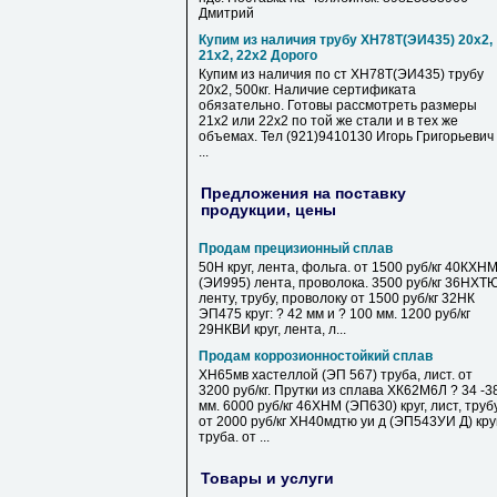
Дмитрий
Купим из наличия трубу ХН78Т(ЭИ435) 20х2,
21х2, 22х2 Дорого
Купим из наличия по ст ХН78Т(ЭИ435) трубу
20х2, 500кг. Наличие сертификата
обязательно. Готовы рассмотреть размеры
21х2 или 22х2 по той же стали и в тех же
объемах. Тел (921)9410130 Игорь Григорьевич
...
Предложения на поставку
продукции, цены
Продам прецизионный сплав
50Н круг, лента, фольга. от 1500 руб/кг 40КХН
(ЭИ995) лента, проволока. 3500 руб/кг 36НХТ
ленту, трубу, проволоку от 1500 руб/кг 32НК
ЭП475 круг: ? 42 мм и ? 100 мм. 1200 руб/кг
29НКВИ круг, лента, л...
Продам коррозионностойкий сплав
ХН65мв хастеллой (ЭП 567) труба, лист. от
3200 руб/кг. Прутки из сплава ХК62М6Л ? 34 -3
мм. 6000 руб/кг 46ХНМ (ЭП630) круг, лист, труб
от 2000 руб/кг ХН40мдтю уи д (ЭП543УИ Д) круг
труба. от ...
Товары и услуги