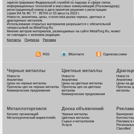
зарегистрировано Федеральной службой по надзору в сфере связи,
информационных технологий и массовых коммуникаций (Роскомнадзор),
регистрационный номер и дата принятия решения о регистрации:
серия ИА № ФС 77 - 85704 от 03 августа 2023 г.
Новости, аналитика, цены, статистика рынка черных, цветных и
драгоценных металлов.
Использование открытых материалов разрешается с обязательной
гиперссылкой на MetalTorg.Ru
Мнение авторов материалов, размещаемых на сайте MetalTorg.Ru, может
не совпадать с мнением редакции.
Контакты
Подписка
Реклама
RSS
ВКонтакте
Одноклассники
Черные металлы
Цветные металлы
Драгоц
Новости
Новости
Новости
Аналитика
Аналитика
Аналитика
Цены на черные металлы
Цены на цветные металлы
Цены на д
Прогнозы цен на черные металлы
Прогнозы цен на цветные
Прогнозы ц
Коммерческие предложения
металлы
металлы
Коммерческие предложения
Металлоторговля
Доска объявлений
Реклам
Каталог организаций
Черные металлы
Баннерная
Металлургический маркетплейс
Цветные металлы
Контекстны
Сырье и металлолом
Реклама в 
Услуги
Региональн
Classified