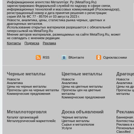
Информационное агентство Металлторг. Ру (MetalTorg.Ru)
зарегистрировано Федеральной службой по надзору в сфере связи,
информационных технологий и массовых коммуникаций (Роскомнадзор),
регистрационный номер и дата принятия решения о регистрации:
серия ИА № ФС 77 - 85704 от 03 августа 2023 г.
Новости, аналитика, цены, статистика рынка черных, цветных и
драгоценных металлов.
Использование открытых материалов разрешается с обязательной
гиперссылкой на MetalTorg.Ru
Мнение авторов материалов, размещаемых на сайте MetalTorg.Ru, может
не совпадать с мнением редакции.
Контакты
Подписка
Реклама
RSS
ВКонтакте
Одноклассники
Черные металлы
Цветные металлы
Драгоц
Новости
Новости
Новости
Аналитика
Аналитика
Аналитика
Цены на черные металлы
Цены на цветные металлы
Цены на д
Прогнозы цен на черные металлы
Прогнозы цен на цветные
Прогнозы ц
Коммерческие предложения
металлы
металлы
Коммерческие предложения
Металлоторговля
Доска объявлений
Реклам
Каталог организаций
Черные металлы
Баннерная
Металлургический маркетплейс
Цветные металлы
Контекстны
Сырье и металлолом
Реклама в 
Услуги
Региональн
Classified