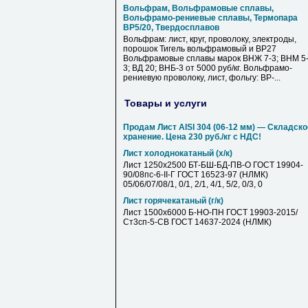
Вольфрам, Вольфрамовые сплавы,
Вольфрамо-рениевые сплавы, Термопара
ВР5/20, Твердосплавов
Вольфрам: лист, круг, проволоку, электроды,
порошок Тигель вольфрамовый и ВР27
Вольфрамовые сплавы марок ВНЖ 7-3; ВНМ 5
3; ВД 20; ВНБ-3 от 5000 руб/кг. Вольфрамо-
рениевую проволоку, лист, фольгу: ВР-...
Товары и услуги
Продам Лист AISI 304 (06-12 мм) — Складско
хранение. Цена 230 руб./кг с НДС!
Лист холоднокатаный (х/к)
Лист 1250х2500 БТ-БШ-БД-ПВ-О ГОСТ 19904-
90/08пс-6-II-Г ГОСТ 16523-97 (НЛМК)
05/06/07/08/1, 0/1, 2/1, 4/1, 5/2, 0/3, 0
Лист горячекатаный (г/к)
Лист 1500х6000 Б-НО-ПН ГОСТ 19903-2015/
Ст3сп-5-СВ ГОСТ 14637-2024 (НЛМК)