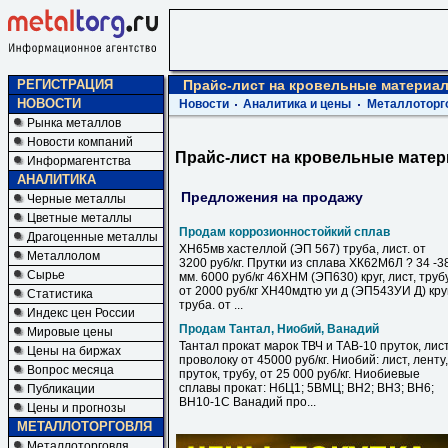
РЕГИСТРАЦИЯ
Прайс-лист на кровельные материа
НОВОСТИ
Новости
Аналитика и цены
Металлоторг
Рынка металлов
Новости компаний
Прайс-лист на кровельные мате
Информагентства
АНАЛИТИКА
Предложения на продажу
Черные металлы
Цветные металлы
Продам коррозионностойкий сплав
Драгоценные металлы
ХН65мв хастеллой (ЭП 567) труба, лист. от
Металлолом
3200 руб/кг. Прутки из сплава ХК62М6Л ? 34 -3
Сырье
мм. 6000 руб/кг 46ХНМ (ЭП630) круг, лист, труб
от 2000 руб/кг ХН40мдтю уи д (ЭП543УИ Д) круг
Статистика
труба. от ...
Индекс цен России
Продам Тантал, Ниобий, Ванадий
Мировые цены
Тантал прокат марок ТВЧ и ТАВ-10 пруток, лист
Цены на биржах
проволоку от 45000 руб/кг. Ниобий: лист, ленту,
Вопрос месяца
пруток, трубу, от 25 000 руб/кг. Ниобиевые
сплавы прокат: НбЦ1; 5ВМЦ; ВН2; ВН3; ВН6;
Публикации
ВН10-1С Ванадий про...
Цены и прогнозы
МЕТАЛЛОТОРГОВЛЯ
Металлоторговля