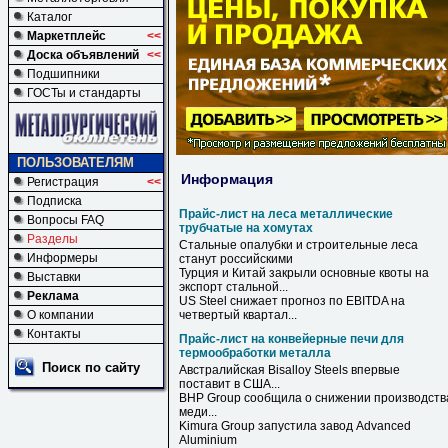
Каталог
Маркетплейс
<<
Доска объявлений
<<
Подшипники
ГОСТы и стандарты
ПОЛЬЗОВАТЕЛЯМ
Информация
Регистрация
<<
Подписка
Прайс-лист на леса металлические
Вопросы FAQ
трубчатые на хомутах
Разделы
Стальные опалубки и строительные
леса
Информеры
станут российскими
Турция и Китай закрыли основные квоты
на
Выставки
экспорт стальной...
Реклама
US Steel снижает прогноз по EBITDA
на
О компании
четвертый квартал...
Контакты
Прайс-лист на конвейерные печи для
термообработки металла
Поиск по сайту
Австралийская Bisalloy Steels впервые
поставит в США...
BHP Group сообщила о снижении производств
меди...
Kimura Group запустила завод Advanced
Aluminium