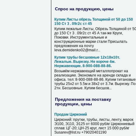
Спрос на продукцию, цены
Купим Листы обрезь Толщиной от 50 до 150
150 Ст 3 . 09г2с ст 45
Купим лежалые Листы, Обрезь Толщиной от 5
до 150 Ст 3 . 09г2с ст 45 А так-же Круги,
Поковки. Инструментальные и
конструкционные марки стали Присылать
предложения на почту
leva.demidenko02@mail.r...
Купим трубы бесшовные 12х18н10т.
Лежалые. Вырезку. Не короче 4м.
Нержавеющие. 8-900-088-88-86.
Возьмём нержавеющий металлопрокат на
реализацию. Экономьте на аренде склада и
офиса. тел: 8-900-088-88-86. Купим титановые
трубы 25х2 от 5.5м и 38х2 от 3.7м. Вырезку. По
2тн. Бесшовные. Купим бесшов...
Предложения на поставку
продукции, цены
Продам Цирконий
Цирконий: прутки, трубы, листы, ленту, марок
Э100, Э110, Э125 от 6000 руб/кг Циркониевый
сплав: ЦГ-20; ЦН-25 круг, лист 15 000 руб/кг
Susarev@list.ru +79020401190