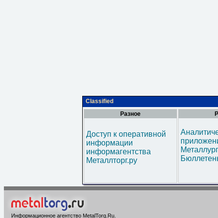
Classified
Разное
Р
Аналитич
Доступ к оперативной
приложени
информации
Металлур
информагентства
Бюллетен
Металлторг.ру
Информационное агентство MetalTorg.Ru
.