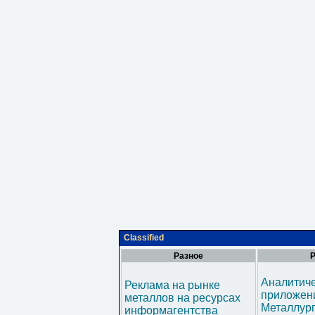
Classified
Разное
Р
Аналитич
Реклама на рынке
приложени
металлов на ресурсах
Металлур
информагентства