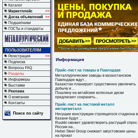
Каталог
Маркетплейс
<<
Доска объявлений
<<
Подшипники
ГОСТы и стандарты
ПОЛЬЗОВАТЕЛЯМ
Регистрация
<<
Информация
Подписка
Вопросы FAQ
Прайс-лист на товары в Павлодаре
Разделы
Металлургические заводы
в
казахстанском
Информеры
Павлодаре
ждут...
Казахстан планирует существенно увеличить
Выставки
добычу и ...
Реклама
Пошлину
на
китайские колесные диски
О компании
предлагают сохранить...
Контакты
Прайс-лист на листовой металл
ижторгметалл
Поиск по сайту
Несущие конструкции строящегося стадиона в
Казани будут ...
Ruukki сможет удовлетворить растущий спрос
России
на
...
Hebei Steel Group снижает августовские цены
на
прокат