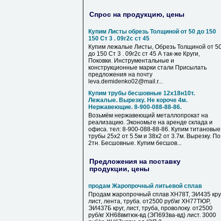
Спрос на продукцию, цены
Купим Листы обрезь Толщиной от 50 до 150
150 Ст 3 . 09г2с ст 45
Купим лежалые Листы, Обрезь Толщиной от 5
до 150 Ст 3 . 09г2с ст 45 А так-же Круги,
Поковки. Инструментальные и
конструкционные марки стали Присылать
предложения на почту
leva.demidenko02@mail.r...
Купим трубы бесшовные 12х18н10т.
Лежалые. Вырезку. Не короче 4м.
Нержавеющие. 8-900-088-88-86.
Возьмём нержавеющий металлопрокат на
реализацию. Экономьте на аренде склада и
офиса. тел: 8-900-088-88-86. Купим титановые
трубы 25х2 от 5.5м и 38х2 от 3.7м. Вырезку. По
2тн. Бесшовные. Купим бесшов...
Предложения на поставку
продукции, цены
продам Жаропрочный литьевой сплав
Продам жаропрочный сплав ХН78Т, ЭИ435 круг
лист, лента, труба. от2500 руб\кг ХН77ТЮР,
ЭИ437Б круг, лист, труба, проволоку. от2500
руб/кг ХН68вмтюк-вд (ЭП693ва-вд) лист. 3000