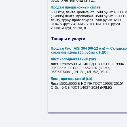
руб/кг. ХН67мвтю-вд (ЭП 2...
Продам прецизионный сплав
50Н круг, лента, фольга. от 1500 руб/кг 40КХН
(ЭИ995) лента, проволока. 3500 руб/кг 36НХТ
ленту, трубу, проволоку от 1500 руб/кг 32НК
ЭП475 круг: ? 42 мм и ? 100 мм. 1200 руб/кг
29НКВИ круг, лента, л...
Товары и услуги
Продам Лист AISI 304 (06-12 мм) — Складско
хранение. Цена 230 руб./кг с НДС!
Лист холоднокатаный (х/к)
Лист 1250х2500 БТ-БШ-БД-ПВ-О ГОСТ 19904-
90/08пс-6-II-Г ГОСТ 16523-97 (НЛМК)
05/06/07/08/1, 0/1, 2/1, 4/1, 5/2, 0/3, 0
Лист горячекатаный (г/к)
Лист 1500х6000 Б-НО-ПН ГОСТ 19903-2015/
Ст3сп-5-СВ ГОСТ 14637-2024 (НЛМК)