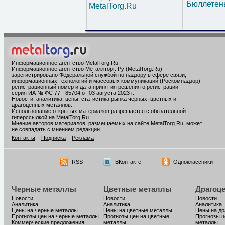
Бюллетен
MetalTorg.Ru
Информационное агентство MetalTorg.Ru
.
Информационное агентство Металлторг. Ру (MetalTorg.Ru)
зарегистрировано Федеральной службой по надзору в сфере связи,
информационных технологий и массовых коммуникаций (Роскомнадзор),
регистрационный номер и дата принятия решения о регистрации:
серия ИА № ФС 77 - 85704 от 03 августа 2023 г.
Новости, аналитика, цены, статистика рынка черных, цветных и
драгоценных металлов.
Использование открытых материалов разрешается с обязательной
гиперссылкой на MetalTorg.Ru
Мнение авторов материалов, размещаемых на сайте MetalTorg.Ru, может
не совпадать с мнением редакции.
Контакты
Подписка
Реклама
RSS
ВКонтакте
Одноклассники
Черные металлы
Цветные металлы
Драгоц
Новости
Новости
Новости
Аналитика
Аналитика
Аналитика
Цены на черные металлы
Цены на цветные металлы
Цены на д
Прогнозы цен на черные металлы
Прогнозы цен на цветные
Прогнозы ц
Коммерческие предложения
металлы
металлы