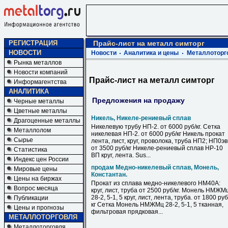
РЕГИСТРАЦИЯ
Прайс-лист на металл симторг
НОВОСТИ
Новости
Аналитика и цены
Металлоторг
Рынка металлов
Новости компаний
Прайс-лист на металл симторг
Информагентства
АНАЛИТИКА
Предложения на продажу
Черные металлы
Цветные металлы
Никель, Никеле-рениевый сплав
Драгоценные металлы
Никелевую трубу НП-2. от 6000 руб/кг. Сетка
Металлолом
никелевая НП-2. от 6000 руб/кг Никель прокат
Сырье
лента, лист, круг, проволока, труба НП2; НП0э
от 3500 руб/кг Никеле-рениевый сплав НР-10
Статистика
ВП круг, лента. Sus...
Индекс цен России
продам Медно-никелевый сплав, Монель,
Мировые цены
Константан.
Цены на биржах
Прокат из сплава медно-никелевого НМ40А:
Вопрос месяца
круг, лист, труба от 2500 руб/кг. Монель НМЖМ
28-2, 5-1, 5 круг, лист, лента, труба. от 1800 руб
Публикации
кг Сетка Монель НМЖМц 28-2, 5-1, 5 тканная,
Цены и прогнозы
фильтровая прядковая...
МЕТАЛЛОТОРГОВЛЯ
Металлоторговля