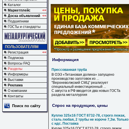
Каталог
Маркетплейс
<<
Доска объявлений
<<
Подшипники
ГОСТы и стандарты
ПОЛЬЗОВАТЕЛЯМ
Регистрация
<<
Подписка
Информация
Вопросы FAQ
Разделы
Прессованная труба
Информеры
В ОЭЗ «Титановая долина» запущено
производство заготовок из ...
Выставки
"Верхневолжский СМЦ" реализует
Реклама
специальный инвестиционный ...
О компании
С августа в РФ вводится два новых ГОСТа
раздела металлургия
Контакты
Спрос на продукцию, цены
Поиск по сайту
Куплю 325х16 ГОСТ 8732-78, строго лежак,
сталь любая, 2 трубы не короче 7,3м. Только
с ндс. Поставка
Куплю 325х16 ГОСТ 8732-78, строго лежак,