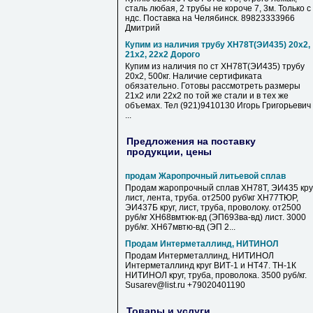
сталь любая, 2 трубы не короче 7, 3м. Только с
ндс. Поставка на Челябинск. 89823333966
Дмитрий
Купим из наличия трубу ХН78Т(ЭИ435) 20х2,
21х2, 22х2 Дорого
Купим из наличия по ст ХН78Т(ЭИ435) трубу
20х2, 500кг. Наличие сертификата
обязательно. Готовы рассмотреть размеры
21х2 или 22х2 по той же стали и в тех же
объемах. Тел (921)9410130 Игорь Григорьевич
...
Предложения на поставку
продукции, цены
продам Жаропрочный литьевой сплав
Продам жаропрочный сплав ХН78Т, ЭИ435 круг
лист, лента, труба. от2500 руб\кг ХН77ТЮР,
ЭИ437Б круг, лист, труба, проволоку. от2500
руб/кг ХН68вмтюк-вд (ЭП693ва-вд) лист. 3000
руб/кг. ХН67мвтю-вд (ЭП 2...
Продам Интерметаллинд, НИТИНОЛ
Продам Интерметаллинд, НИТИНОЛ
Интерметаллинд круг ВИТ-1 и НТ47. ТН-1К
НИТИНОЛ круг, труба, проволока. 3500 руб/кг.
Susarev@list.ru +79020401190
Товары и услуги