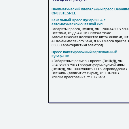
Пневматический клепальный пресс Desoutte
CP0351ESREL
Канальный Пресс Кубер-50ГА с
автоматической обвязкой кип
Габариты пресса, ВхШхД, мм: 1900X4300x730
Вес тюка, кг: До 470 кг Обвязка тюка:
Автоматическая Количество ниток обвязки, шт
4 Объём масляного бака, л 450 Масса пресса, 
6500 Характеристики электрод...
Пресс пакетировочный вертикальный
Кубер-10В
• Габаритные размеры пресса (ВхШхД), мм:
2840х980х750 • Габарит формируемой кипы
(ВхШхД), мм: 1000х800х600 1/2 европоддона •
Вес кипы (зависит от сырья), кг: 110-200 •
Усилие прессования, т: 10 • Габа...