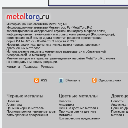
Информационное агентство MetalTorg.Ru
.
Информационное агентство Металлторг. Ру (MetalTorg.Ru)
зарегистрировано Федеральной службой по надзору в сфере связи,
информационных технологий и массовых коммуникаций (Роскомнадзор),
регистрационный номер и дата принятия решения о регистрации:
серия ИА № ФС 77 - 85704 от 03 августа 2023 г.
Новости, аналитика, цены, статистика рынка черных, цветных и
драгоценных металлов.
Использование открытых материалов разрешается с обязательной
гиперссылкой на MetalTorg.Ru
Мнение авторов материалов, размещаемых на сайте MetalTorg.Ru, может
не совпадать с мнением редакции.
Контакты
Подписка
Реклама
RSS
ВКонтакте
Одноклассники
Черные металлы
Цветные металлы
Драгоц
Новости
Новости
Новости
Аналитика
Аналитика
Аналитика
Цены на черные металлы
Цены на цветные металлы
Цены на д
Прогнозы цен на черные металлы
Прогнозы цен на цветные
Прогнозы ц
Коммерческие предложения
металлы
металлы
Коммерческие предложения