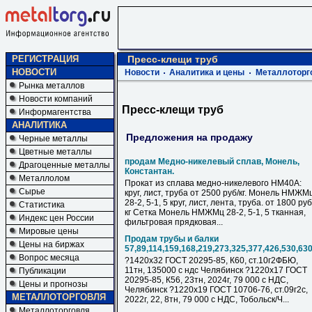
РЕГИСТРАЦИЯ
Пресс-клещи труб
НОВОСТИ
Новости
Аналитика и цены
Металлоторг
Рынка металлов
Новости компаний
Пресс-клещи труб
Информагентства
АНАЛИТИКА
Предложения на продажу
Черные металлы
Цветные металлы
продам Медно-никелевый сплав, Монель,
Драгоценные металлы
Константан.
Металлолом
Прокат из сплава медно-никелевого НМ40А:
Сырье
круг, лист, труба от 2500 руб/кг. Монель НМЖМ
28-2, 5-1, 5 круг, лист, лента, труба. от 1800 руб
Статистика
кг Сетка Монель НМЖМц 28-2, 5-1, 5 тканная,
Индекс цен России
фильтровая прядковая...
Мировые цены
Продам трубы и балки
Цены на биржах
57,89,114,159,168,219,273,325,377,426,530,63
Вопрос месяца
?1420х32 ГОСТ 20295-85, К60, ст.10г2ФБЮ,
11тн, 135000 с ндс Челябинск ?1220х17 ГОСТ
Публикации
20295-85, К56, 23тн, 2024г, 79 000 с НДC,
Цены и прогнозы
Челябинск ?1220х19 ГОСТ 10706-76, ст.09г2с,
МЕТАЛЛОТОРГОВЛЯ
2022г, 22, 8тн, 79 000 с НДC, Тобольск/Ч...
Металлоторговля