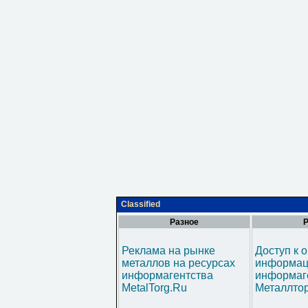
Classified
Разное
Р
Реклама на рынке
Доступ к 
металлов на ресурсах
информац
информагентства
информаг
MetalTorg.Ru
Металлтор