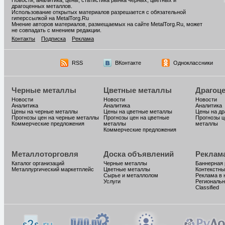
Новости, аналитика, цены, статистика рынка черных, цветных и
драгоценных металлов.
Использование открытых материалов разрешается с обязательной
гиперссылкой на MetalTorg.Ru
Мнение авторов материалов, размещаемых на сайте MetalTorg.Ru, может
не совпадать с мнением редакции.
Контакты
Подписка
Реклама
RSS
ВКонтакте
Одноклассники
Черные металлы
Цветные металлы
Драгоц
Новости
Новости
Новости
Аналитика
Аналитика
Аналитика
Цены на черные металлы
Цены на цветные металлы
Цены на д
Прогнозы цен на черные металлы
Прогнозы цен на цветные
Прогнозы ц
Коммерческие предложения
металлы
металлы
Коммерческие предложения
Металлоторговля
Доска объявлений
Реклам
Каталог организаций
Черные металлы
Баннерная
Металлургический маркетплейс
Цветные металлы
Контекстны
Сырье и металлолом
Реклама в 
Услуги
Региональн
Classified