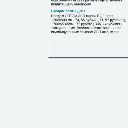
подсолнечника Есть разные сорта, звоните
пишите, цену обговорим
Продам плиты ДВП
Продам ОПТОМ ДВП марки ТС, 1 сорт,
1200х800 мм - 74, 55 руб/м2 ( 71, 57 руб/лист),
1700х2745мм - 72 руб/м2 ( 336, 24руб/лист)
толщина - 3мм. Возможно изготовление по
индивидуальным заказам ДВП любых раз...