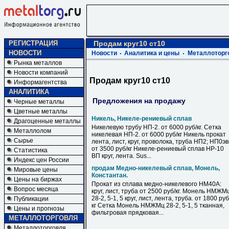
РЕГИСТРАЦИЯ
Продам круг10 ст10
НОВОСТИ
Новости
Аналитика и цены
Металлоторг
Рынка металлов
Новости компаний
Продам круг10 ст10
Информагентства
АНАЛИТИКА
Предложения на продажу
Черные металлы
Цветные металлы
Никель, Никеле-рениевый сплав
Драгоценные металлы
Никелевую трубу НП-2. от 6000 руб/кг. Сетка
Металлолом
никелевая НП-2. от 6000 руб/кг Никель прокат
Сырье
лента, лист, круг, проволока, труба НП2; НП0э
от 3500 руб/кг Никеле-рениевый сплав НР-10
Статистика
ВП круг, лента. Sus...
Индекс цен России
продам Медно-никелевый сплав, Монель,
Мировые цены
Константан.
Цены на биржах
Прокат из сплава медно-никелевого НМ40А:
Вопрос месяца
круг, лист, труба от 2500 руб/кг. Монель НМЖМ
28-2, 5-1, 5 круг, лист, лента, труба. от 1800 руб
Публикации
кг Сетка Монель НМЖМц 28-2, 5-1, 5 тканная,
Цены и прогнозы
фильтровая прядковая...
МЕТАЛЛОТОРГОВЛЯ
Металлоторговля