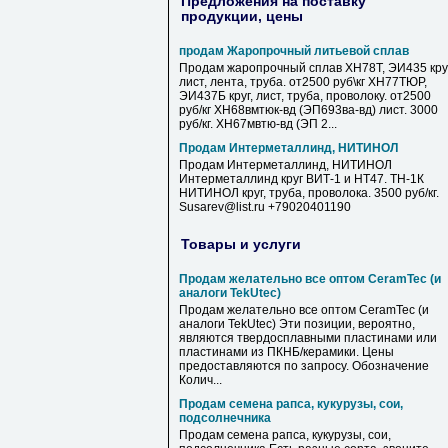
Предложения на поставку
продукции, цены
продам Жаропрочный литьевой сплав
Продам жаропрочный сплав ХН78Т, ЭИ435 круг
лист, лента, труба. от2500 руб\кг ХН77ТЮР,
ЭИ437Б круг, лист, труба, проволоку. от2500
руб/кг ХН68вмтюк-вд (ЭП693ва-вд) лист. 3000
руб/кг. ХН67мвтю-вд (ЭП 2...
Продам Интерметаллинд, НИТИНОЛ
Продам Интерметаллинд, НИТИНОЛ
Интерметаллинд круг ВИТ-1 и НТ47. ТН-1К
НИТИНОЛ круг, труба, проволока. 3500 руб/кг.
Susarev@list.ru +79020401190
Товары и услуги
Продам желательно все оптом CeramTec (и
аналоги TekUtec)
Продам желательно все оптом CeramTec (и
аналоги TekUtec) Эти позиции, вероятно,
являются твердосплавными пластинами или
пластинами из ПКНБ/керамики. Цены
предоставляются по запросу. Обозначение
Колич...
Продам семена рапса, кукурузы, сои,
подсолнечника
Продам семена рапса, кукурузы, сои,