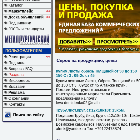
Каталог
Маркетплейс
<<
Доска объявлений
<<
Подшипники
ГОСТы и стандарты
ПОЛЬЗОВАТЕЛЯМ
Регистрация
<<
Спрос на продукцию, цены
Подписка
Вопросы FAQ
Купим Листы обрезь Толщиной от 50 до 150
Разделы
150 Ст 3 . 09г2с ст 45
Информеры
Купим лежалые Листы, Обрезь Толщиной от 5
до 150 Ст 3 . 09г2с ст 45 А так-же Круги,
Выставки
Поковки. Инструментальные и
Реклама
конструкционные марки стали Присылать
О компании
предложения на почту
leva.demidenko02@mail.r...
Контакты
Трубу,Лист,Круг. ст.12х18н10т, 15х5м.
Поиск по сайту
Покупаем Трубу, Лист, Круг ст.12х18н10т. 15х5м
Неликвиды, складские остатки, резервы.
Возможен самовывоз. Нал/безнал с ндс. Почта
alrmk@yandex.ru Тел: +79122478874