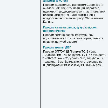
аналоги TekUtec)
Продам желательно все оптом CeramTec (и
аналоги TekUtec) Эти позиции, вероятно,
являются твердосплавными пластинами или
пластинами из ПКНБ/керамики. Цены
предоставляются по запросу. Обозначение
Колич...
Продам семена рапса, кукурузы, сои,
подсолнечника
Продам семена рапса, кукурузы, сои,
подсолнечника Есть разные сорта, звоните
пишите, цену обговорим
Продам плиты ДВП
Продам ОПТОМ ДВП марки ТС, 1 сорт,
1200х800 мм - 74, 55 руб/м2 ( 71, 57 руб/лист),
1700х2745мм - 72 руб/м2 ( 336, 24руб/лист)
толщина - 3мм. Возможно изготовление по
индивидуальным заказам ДВП любых раз...