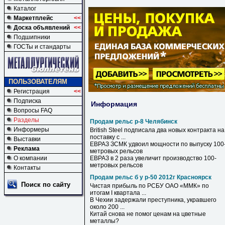
Каталог
Маркетплейс
<<
Доска объявлений
<<
Подшипники
ГОСТы и стандарты
ПОЛЬЗОВАТЕЛЯМ
Регистрация
<<
Подписка
Информация
Вопросы FAQ
Разделы
Продам рельс р-8 Челябинск
Информеры
British Steel подписала два новых контракта на
поставку с ...
Выставки
ЕВРАЗ ЗСМК удвоил мощности по выпуску 100
Реклама
метровых
рельсов
О компании
ЕВРАЗ в 2 раза увеличит производство 100-
метровых
рельсов
Контакты
Продам рельс б у р-50 2012г Красноярск
Поиск по сайту
Чистая прибыль по РСБУ ОАО «ММК» по
итогам I квартала ...
В Чехии задержали преступника, укравшего
около 200 ...
Китай снова не помог ценам на цветные
металлы?