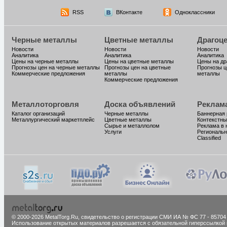
RSS
ВКонтакте
Одноклассники
Черные металлы
Цветные металлы
Драгоц
Новости
Новости
Новости
Аналитика
Аналитика
Аналитика
Цены на черные металлы
Цены на цветные металлы
Цены на д
Прогнозы цен на черные металлы
Прогнозы цен на цветные
Прогнозы ц
Коммерческие предложения
металлы
металлы
Коммерческие предложения
Металлоторговля
Доска объявлений
Реклам
Каталог организаций
Черные металлы
Баннерная
Металлургический маркетплейс
Цветные металлы
Контекстны
Сырье и металлолом
Реклама в 
Услуги
Региональн
Classified
© 2000-2026 MetalTorg.Ru,
cвидетельство о регистрации СМИ ИА № ФС 77 - 85704
Использование открытых материалов разрешается с обязательной гиперссылкой 