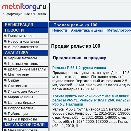
РЕГИСТРАЦИЯ
Продам рельс кр 100
НОВОСТИ
Новости
Аналитика и цены
Металлоторг
Рынка металлов
Новости компаний
Продам рельс кр 100
Информагентства
АНАЛИТИКА
Предложения на продажу
Черные металлы
Цветные металлы
Рельсы Р-65 1-2 группа износа
Драгоценные металлы
Продам рельсы с демонтажа пути. Длина 12.5
Металлолом
метров с отверстиями. По голове рельсы 1
Сырье
группа износ. Вертикальный износ около 2-5
мм, боковой 1-3 мм. в наличии 27 палок и одна
Статистика
палка немерная 12, 38 м., 1...
Индекс цен России
Хотите купить Рельсы Р65? У нас в наличии
Мировые цены
рельсы Р65 т1. Рельсы РП65НТ260. Рельсы
Цены на биржах
Р65 б у. Накладки
Вопрос месяца
Рельсы Р 65 1 группа износа 12.5 метров . Цен
80000? с ндс Рельс р65, т1, 2015-2020, 139000
Публикации
с ндс Рельс р65, т1, 2021-2022, 149000 с ндс
Цены и прогнозы
Рельс р65, т1, 1984-2000, 123000 с ндс Рельс
МЕТАЛЛОТОРГОВЛЯ
р65, т1, 2010, б...
Металлоторговля