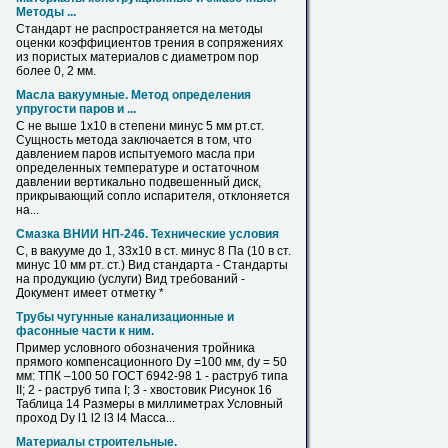
Методы ...
Стандарт не распространяется на методы
оценки коэффициентов трения в сопряжениях
из пористых материалов с диаметром пор
более 0, 2
мм
.
Масла вакуумные. Метод определения
упругости паров и ...
С не выше 1х10 в степени минус 5
мм
рт.ст.
Сущность метода заключается в том, что
давлением паров испытуемого масла при
определенных температуре и остаточном
давлении вертикально подвешенный диск,
прикрывающий сопло испарителя, отклоняется
на...
Смазка ВНИИ НП-246. Технические условия
С, в вакууме до 1, 33х10 в ст. минус 8 Па (10 в ст.
минус 10
мм
рт. ст.) Вид стандарта - Стандарты
на продукцию (услуги) Вид требований -
Документ имеет отметку *
Трубы чугунные канализационные и
фасонные части к ним.
Пример условного обозначения тройника
прямого компенсационного Dу =100
мм
, dу = 50
мм
: ТПК –100 50 ГОСТ 6942-98 1 - раструб типа
II; 2 - раструб типа I; 3 - хвостовик Рисунок
16
Таблица 14 Размеры в миллиметрах Условный
проход Dу l1 l2 l3 l4 Масса...
Материалы строительные.