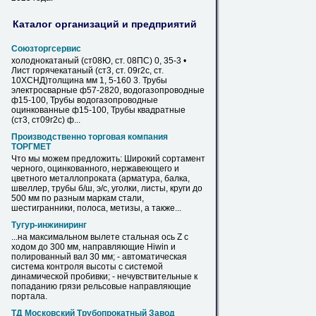
Каталог организаций и предприятий
Союзторгсервис
холоднокатаный (ст08Ю, ст. 08ПС) 0, 35-3 •
Лист горячекатаный (ст3, ст. 09г2с, ст.
10ХСНД)толщина
мм
1, 5-160 3. Трубы
электросварные ф57-2820, водогазопроводные
ф15-100, Трубы водогазопроводные
оцинкованные ф15-100, Трубы квадратные
(ст3, ст09г2с) ф...
Производственно торговая компания
ТОРГМЕТ
Что мы можем предложить: Широкий сортамент
черного, оцинкованного, нержавеющего и
цветного металлопроката (арматура, балка,
швеллер, трубы б/ш, э/с, уголки, листы, круги до
500
мм
по разным маркам стали,
шестигранники, полоса, метизы, а также...
Тугур-инжиниринг
...на максимальном вылете стальная ось Z с
ходом до 300
мм
, направляющие Hiwin и
полированный вал 30
мм
; - автоматическая
система контроля высоты с системой
динамической пробивки; - нечувствительные к
попаданию грязи рельсовые направляющие
портала.
ТД Московский Трубопрокатный Завод