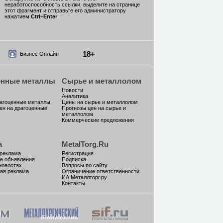
неработоспособность ссылки, выделите на странице
этот фрагмент и отправьте его администратору
нажатием
Ctrl
+
Enter
.
18+
Бизнес Онлайн
енные металлы
Сырье и металлолом
Новости
Аналитика
рагоценные металлы
Цены на сырье и металлолом
ен на драгоценные
Прогнозы цен на сырье и
металлолом
Коммерческие предложения
а
MetalTorg.Ru
 реклама
Регистрация
е объявления
Подписка
новостях
Вопросы по сайту
ая реклама
Ограничение ответственности
ИА Металлторг.ру
Контакты