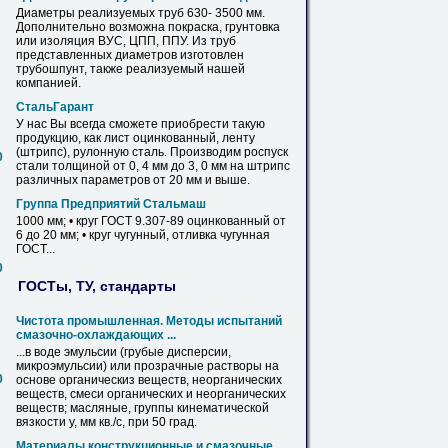
Диаметры реализуемых труб 630- 3500
мм
.
Дополнительно возможна покраска, грунтовка
или изоляция ВУС, ЦПП, ППУ. Из труб
представленных диаметров изготовлен
трубошпунт, также реализуемый нашей
компанией.
СтальГарант
У нас Вы всегда сможете приобрести такую
продукцию, как лист оцинкованный, ленту
(штрипс), рулонную сталь. Производим роспуск
0
стали толщиной от 0, 4
мм
до 3, 0
мм
на штрипс
различных параметров от 20
мм
и выше.
Группа Предприятий Стальмаш
1000
мм
; • круг ГОСТ 9.307-89 оцинкованный от
6 до 20
мм
; • круг чугунный, отливка чугунная
ГОСТ...
0
ГОСТы, ТУ, стандарты
Чистота промышленная. Методы испытаний
смазочно-охлаждающих ...
...в воде эмульсии (грубые дисперсии,
микроэмульсии) или прозрачные растворы на
0
основе органическиз веществ, неорганических
веществ, смеси органических и неорганических
веществ; масляные, группы кинематической
вязкости у,
мм
кв./с, при 50 град.
Материалы конструкционные и смазочные.