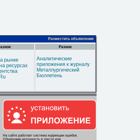
Разместить объявление
азное
Разное
Аналитические
а рынке
приложения к журналу
на ресурсах
Металлургический
ентства
Бюллетень
.Ru
На сайте работает система коррекции ошибок.
Обнаружив неточность в тексте или