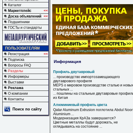
Каталог
Маркетплейс
<<
Доска объявлений
<<
Подшипники
ГОСТы и стандарты
ПОЛЬЗОВАТЕЛЯМ
Регистрация
<<
Подписка
Информация
Вопросы FAQ
Разделы
Профиль двутавровый
Информеры
... производство импортозамещающего
двутаврового
профиля
Выставки
MEPS о мировом производстве сталью и новы
Реклама
стальных ...
О компании
... пошлины на стальные
двутавровые
профил
из Китая
Контакты
Алюминиевый профиль цвета
Поиск по сайту
Qatar Aluminum Extrusion поглотила Abdul Noor
Aluminium ...
Модернизация КрАЗа завершается?
Цветные металлы будут дорожать, не
оглядываясь на состояние ...