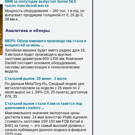
ММК за полугодие выпустил более 56,5
тысяч тонн белой жести
Мощность оборудования – 180 тыс. т в год, он
выпускает продукцию толщиной от 0,
16
до 0,
38
мм
и...
Аналитика и обзоры
MEPS: Обзор мирового производства стали и
мощностей за июнь ...
Литейная машина будет иметь радиус дуги 18,
5 метров и будет производить круглые
заготовки диаметром 600-1300
мм
. Компания
Danieli поставит основное оборудование,
системы автоматизации и технологические
модели.
Стальной рынок: 30 июня - 3 июля
По данным MetalTorg.Ru, Сводный индекс цен
х
металлоторговли за неделю с 26 июня по 2
июля вырос на 1, 89% (
16
, 25 пункта), достигнув
и
878, 35.
Стальной рынок стали Азии останется под
давлением слабого ...
Максимального значения экспортные цены
достигли в мае. 14 мая агентство Platts оценило
стоимость заготовки 3SP 150
мм
FOB Китай в
$481 за тонну — это самый высокий уровень с
начала публикации данного индекса в феврале
2025 года.