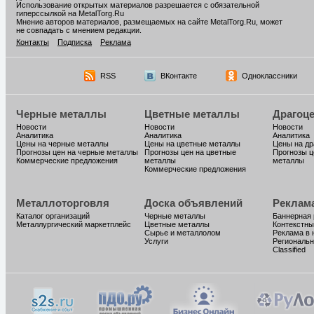
Использование открытых материалов разрешается с обязательной
гиперссылкой на MetalTorg.Ru
Мнение авторов материалов, размещаемых на сайте MetalTorg.Ru, может
не совпадать с мнением редакции.
Контакты
Подписка
Реклама
RSS
ВКонтакте
Одноклассники
Черные металлы
Цветные металлы
Драгоц
Новости
Новости
Новости
Аналитика
Аналитика
Аналитика
Цены на черные металлы
Цены на цветные металлы
Цены на д
Прогнозы цен на черные металлы
Прогнозы цен на цветные
Прогнозы ц
Коммерческие предложения
металлы
металлы
Коммерческие предложения
Металлоторговля
Доска объявлений
Реклам
Каталог организаций
Черные металлы
Баннерная
Металлургический маркетплейс
Цветные металлы
Контекстны
Сырье и металлолом
Реклама в 
Услуги
Региональн
Classified