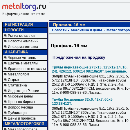
РЕГИСТРАЦИЯ
Профиль 16 мм
НОВОСТИ
Новости
Аналитика и цены
Металлоторг
Рынка металлов
Новости компаний
Профиль 16 мм
Информагентства
АНАЛИТИКА
Предложения на продажу
Черные металлы
Цветные металлы
Трубы нержавеющие 273х13, 325х12(14, 16,
Драгоценные металлы
24), 426х12, 630х14 08х18н10т. Бесшовные.
Металлолом
360р!!! Трубы нержавеющие 8х1, 18х2, 25х1, 5,
Сырье
57х2 12Х18Н10Т 360тр/тн. Титановые трубы
25х2 ВТ1-0 1500р/кг с НДС 1, 3тн. 2, 2-2, 4м.
Статистика
Трубы 89х7 08Х12Н4ГСМ. Бесшовные. 9тн. 10-
Индекс цен России
11м. 8-900-088-88-86. Листы...
Мировые цены
Трубы бесшовные 32х6, 42х7, 60х5
Цены на биржах
12Х18Н12Т.
Вопрос месяца
360р!!! Трубы нержавеющие 8х1, 18х2, 25х1, 5,
57х2 12Х18Н10Т 360тр/тн. Титановые трубы
Публикации
25х2 ВТ1-0 1500р/кг с НДС 1, 3тн. 2, 2-2, 4м.
Цены и прогнозы
Трубы 89х7 08Х12Н4ГСМ. Бесшовные. 9тн. 10-
МЕТАЛЛОТОРГОВЛЯ
11м. 8-900-088-88-86. Листы...
Металлоторговля