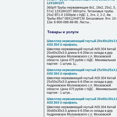
12Х18Н10Т.
360р!!! Трубы нержавеющие 8х1, 18х2, 25х1, 5,
57х2 12Х18Н10Т 360тр/тн. Титановые трубы
25х2 ВТ1-0 1500р/кг с НДС 1, 3тн. 2, 2-2, 4м.
Трубы 89х7 08Х12Н4ГСМ. Бесшовные. 9тн. 10-
11м. 8-900-088-88-86. Листы...
Товары и услуги
Швеллер нержавеющий гнутый 20х40х20х3.
AISI 304 U-профиль
Швеллер нержавеющий гнутый AISI 304 Китай
20х40х20х3.0 длина 6-6.05м со склада в дер.
Андреевское Молоковского с.п. Московской
области. Цена 475 руб/кг с НДС. Минимальная
партия - 1 штука. Ц...
Швеллер нержавеющий гнутый 25х50х25х3.
AISI 304 U-профиль
Швеллер нержавеющий гнутый AISI 304 Китай
25х50х25х3.0 длина 6-6.05м со склада в дер.
Андреевское Молоковского с.п. Московской
области. Цена 475 руб/кг с НДС . Минимальная
партия - 1 штук...
Швеллер нержавеющий гнутый 30х60х30х3.
AISI 304 U-профиль
Швеллер нержавеющий гнутый AISI 304 Китай
30х60х30х3.0 длина 6-6.05м со склада в дер.
Андреевское Молоковского с.п. Московской