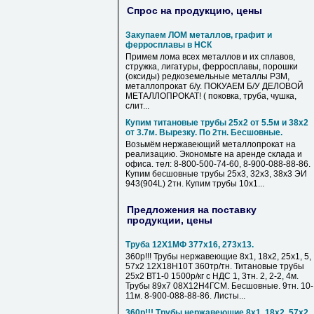
Спрос на продукцию, цены
Закупаем ЛОМ металлов, графит и
ферросплавы в НСК
Примем лома всех металлов и их сплавов,
стружка, лигатуры, ферросплавы, порошки
(оксиды) редкоземельные металлы РЗМ,
металлопрокат б/у. ПОКУАЕМ Б/У ДЕЛОВОЙ
МЕТАЛЛОПРОКАТ! ( поковка, труба, чушка,
слит...
Купим титановые трубы 25х2 от 5.5м и 38х2
от 3.7м. Вырезку. По 2тн. Бесшовные.
Возьмём нержавеющий металлопрокат на
реализацию. Экономьте на аренде склада и
офиса. тел: 8-800-500-74-60, 8-900-088-88-86.
Купим бесшовные трубы 25х3, 32х3, 38х3 ЭИ
943(904L) 2тн. Купим трубы 10х1...
Предложения на поставку
продукции, цены
Труба 12Х1МФ 377х16, 273х13.
360р!!! Трубы нержавеющие 8х1, 18х2, 25х1, 5,
57х2 12Х18Н10Т 360тр/тн. Титановые трубы
25х2 ВТ1-0 1500р/кг с НДС 1, 3тн. 2, 2-2, 4м.
Трубы 89х7 08Х12Н4ГСМ. Бесшовные. 9тн. 10-
11м. 8-900-088-88-86. Листы...
360р!!! Трубы нержавеющие 8х1, 18х2, 57х2