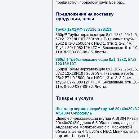
профнастил, проволоку, круги Все раз...
Предложения на поставку
продукции, цены
Труба 12Х1МФ 377х16, 273х13.
360р!!! Трубы нержавеющие 8х1, 18х2, 25х1, 5,
57х2 12Х18Н10Т 360тр/тн. Титановые трубы
25х2 ВТ1-0 1500р/кг с НДС 1, 3тн. 2, 2-2, 4м.
Трубы 89х7 08Х12Н4ГСМ. Бесшовные. 9тн. 10-
11м. 8-900-088-88-86. Листы...
360р!!! Трубы нержавеющие 8х1, 18х2, 57х2
12Х18Н10Т.
360р!!! Трубы нержавеющие 8х1, 18х2, 25х1, 5,
57х2 12Х18Н10Т 360тр/тн. Титановые трубы
25х2 ВТ1-0 1500р/кг с НДС 1, 3тн. 2, 2-2, 4м.
Трубы 89х7 08Х12Н4ГСМ. Бесшовные. 9тн. 10-
11м. 8-900-088-88-86. Листы...
Товары и услуги
Швеллер нержавеющий гнутый 20х40х20х3.
AISI 304 U-профиль
Швеллер нержавеющий гнутый AISI 304 Китай
20х40х20х3.0 длина 6-6.05м со склада в дер.
Андреевское Молоковского с.п. Московской
области. Цена 475 руб/кг с НДС. Минимальная
партия - 1 штука. Ц...