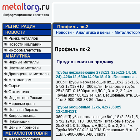
РЕГИСТРАЦИЯ
Профиль пс-2
НОВОСТИ
Новости
Аналитика и цены
Металлоторг
Рынка металлов
Новости компаний
Профиль пс-2
Информагентства
АНАЛИТИКА
Предложения на продажу
Черные металлы
Цветные металлы
Трубы нержавеющие 273х13, 325х12(14, 16,
Драгоценные металлы
24), 426х12, 630х14 08х18н10т. Бесшовные.
Металлолом
360р!!! Трубы нержавеющие 8х1, 18х2, 25х1, 5,
Сырье
57х2 12Х18Н10Т 360тр/тн. Титановые трубы
25х2 ВТ1-0 1500р/кг с НДС 1, 3тн. 2, 2-2, 4м.
Статистика
Трубы 89х7 08Х12Н4ГСМ. Бесшовные. 9тн. 10-
Индекс цен России
11м. 8-900-088-88-86. Листы...
Мировые цены
Трубы бесшовные 32х6, 42х7, 60х5
Цены на биржах
12Х18Н12Т.
Вопрос месяца
360р!!! Трубы нержавеющие 8х1, 18х2, 25х1, 5,
57х2 12Х18Н10Т 360тр/тн. Титановые трубы
Публикации
25х2 ВТ1-0 1500р/кг с НДС 1, 3тн. 2, 2-2, 4м.
Цены и прогнозы
Трубы 89х7 08Х12Н4ГСМ. Бесшовные. 9тн. 10-
МЕТАЛЛОТОРГОВЛЯ
11м. 8-900-088-88-86. Листы...
Металлоторговля