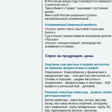
В России до конца года планируется завершит
строительство 5...
"Брок-Инвест-Сервис" оценивает состояние
рынка ...
Минстрой России разрешил строить
автомобильный алюминиевый ...
Алюминиевый рамочный профиль
«Русал» купил треть сбытовой структуры
Norinco
Суд отказал энергетикам во взыскании долгов 
«Русала»
«Русал» сконцентрирует производство
алюминия в Сибири
Спрос на продукцию, цены
Закупаем лом цветных и редких металлов,
их порошки, ферросплавы и графит
Покупаем в г. Новосибирске у физических и
юридических лиц: - лом цветных металлов, их
сплавы и порошки; - редкие металлы и
соединения; - ферросплавы и лигатуры; - бой
графита и угольный бой; - деловой...
Покупаю лежалую Арматуру , вывезу своим
автотранспортом
Куплю арматуру , швеллер, уголок, двутавр
балку, листовое железо (горячий, холодняк),
лист рифленый, трубу профильную, трубу ЭС,
БШ, оцинкованное железо, просечку,