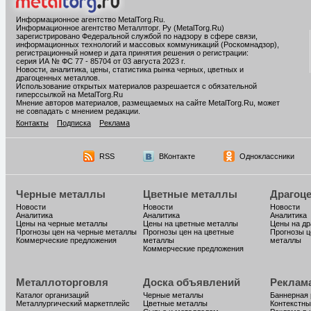
Информационное агентство MetalTorg.Ru
.
Информационное агентство Металлторг. Ру (MetalTorg.Ru)
зарегистрировано Федеральной службой по надзору в сфере связи,
информационных технологий и массовых коммуникаций (Роскомнадзор),
регистрационный номер и дата принятия решения о регистрации:
серия ИА № ФС 77 - 85704 от 03 августа 2023 г.
Новости, аналитика, цены, статистика рынка черных, цветных и
драгоценных металлов.
Использование открытых материалов разрешается с обязательной
гиперссылкой на MetalTorg.Ru
Мнение авторов материалов, размещаемых на сайте MetalTorg.Ru, может
не совпадать с мнением редакции.
Контакты
Подписка
Реклама
RSS
ВКонтакте
Одноклассники
Черные металлы
Цветные металлы
Драгоц
Новости
Новости
Новости
Аналитика
Аналитика
Аналитика
Цены на черные металлы
Цены на цветные металлы
Цены на д
Прогнозы цен на черные металлы
Прогнозы цен на цветные
Прогнозы ц
Коммерческие предложения
металлы
металлы
Коммерческие предложения
Металлоторговля
Доска объявлений
Реклам
Каталог организаций
Черные металлы
Баннерная
Металлургический маркетплейс
Цветные металлы
Контекстны