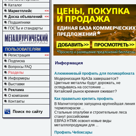
Каталог
Маркетплейс
<<
Доска объявлений
<<
Подшипники
ГОСТы и стандарты
ПОЛЬЗОВАТЕЛЯМ
Регистрация
<<
Подписка
Информация
Вопросы FAQ
Разделы
Алюминиевый профиль для поликарбоната
Информеры
Модернизация КрАЗа завершается?
Цветные металлы будут дорожать, не
Выставки
оглядываясь на состояние ...
Реклама
Китайский рынок кремния оживает?
О компании
Как правильно крепить профиль
Контакты
В Магнитогорске запущена крупнейшая линия
термопокраски ...
Поиск по сайту
Стальные опалубки и строительные леса
станут российскими
ЕВРАЗ НТМК освоил новые виды
металлопродукции для ...
Профиль Чебоксары