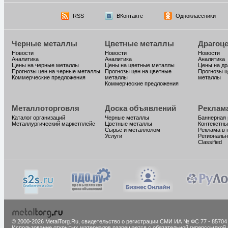
RSS
ВКонтакте
Одноклассники
Черные металлы
Цветные металлы
Драгоц
Новости
Новости
Новости
Аналитика
Аналитика
Аналитика
Цены на черные металлы
Цены на цветные металлы
Цены на д
Прогнозы цен на черные металлы
Прогнозы цен на цветные
Прогнозы ц
Коммерческие предложения
металлы
металлы
Коммерческие предложения
Металлоторговля
Доска объявлений
Реклам
Каталог организаций
Черные металлы
Баннерная
Металлургический маркетплейс
Цветные металлы
Контекстны
Сырье и металлолом
Реклама в 
Услуги
Региональн
Classified
© 2000-2026 MetalTorg.Ru,
cвидетельство о регистрации СМИ ИА № ФС 77 - 85704
Использование открытых материалов разрешается с обязательной гиперссылкой 