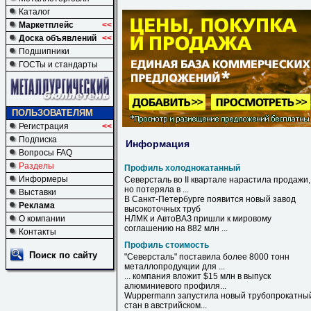
Каталог
Маркетплейс
<<
Доска объявлений
<<
Подшипники
ГОСТы и стандарты
ПОЛЬЗОВАТЕЛЯМ
Регистрация
<<
Подписка
Информация
Вопросы FAQ
Разделы
Профиль холоднокатанный
Информеры
Северсталь во II квартале нарастила продажи,
но потеряла в ...
Выставки
В Санкт-Петербурге появится новый завод
Реклама
высокоточных труб
О компании
НЛМК и АвтоВАЗ пришли к мировому
соглашению на 882 млн ...
Контакты
Профиль стоимость
Поиск по сайту
"Северсталь" поставила более 8000 тонн
металлопродукции для ...
... компания вложит $15 млн в выпуск
алюминиевого
профиля
...
Wuppermann запустила новый трубопрокатны
стан в австрийском...