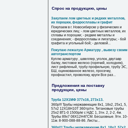
Спрос на продукцию, цены
Закупаем лом цветных и редких металлов,
их порошки, ферросплавы и графит
Покупаем в г. Новосибирске у физических и
юридических лиц: - лом цветных металлов, их
сплавы и порошки; - редкие металлы и
соединения; - ферросплавы и лигатуры; - бой
графита и угольный бой; - деловой...
Покупаю лежалую Арматуру , вывезу своим
автотранспортом
Куплю арматуру , швеллер, уголок, двутавр
балку, листовое железо (горячий, холодняк),
лист рифленый, трубу профильную, трубу ЭС,
БШ, оцинкованное железо, просечку,
профнастил, проволоку, круги Все раз...
Предложения на поставку
продукции, цены
Труба 12Х1МФ 377х16, 273х13.
360р!!! Трубы нержавеющие 8х1, 18х2, 25х1, 5,
57х2 12Х18Н10Т 360тр/тн. Титановые трубы
25х2 ВТ1-0 1500р/кг с НДС 1, 3тн. 2, 2-2, 4м.
Трубы 89х7 08Х12Н4ГСМ. Бесшовные. 9тн. 10-
11м. 8-900-088-88-86. Листы...
360р!!! Трубы нержавеющие 8х1, 18х2, 57х2