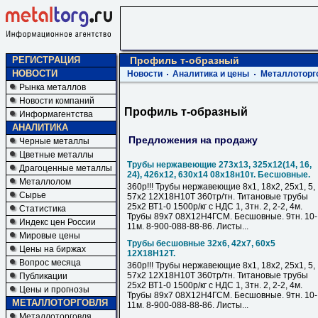
РЕГИСТРАЦИЯ
Профиль т-образный
НОВОСТИ
Новости
Аналитика и цены
Металлоторг
Рынка металлов
Новости компаний
Профиль т-образный
Информагентства
АНАЛИТИКА
Предложения на продажу
Черные металлы
Цветные металлы
Трубы нержавеющие 273х13, 325х12(14, 16,
Драгоценные металлы
24), 426х12, 630х14 08х18н10т. Бесшовные.
Металлолом
360р!!! Трубы нержавеющие 8х1, 18х2, 25х1, 5,
Сырье
57х2 12Х18Н10Т 360тр/тн. Титановые трубы
25х2 ВТ1-0 1500р/кг с НДС 1, 3тн. 2, 2-2, 4м.
Статистика
Трубы 89х7 08Х12Н4ГСМ. Бесшовные. 9тн. 10-
Индекс цен России
11м. 8-900-088-88-86. Листы...
Мировые цены
Трубы бесшовные 32х6, 42х7, 60х5
Цены на биржах
12Х18Н12Т.
Вопрос месяца
360р!!! Трубы нержавеющие 8х1, 18х2, 25х1, 5,
57х2 12Х18Н10Т 360тр/тн. Титановые трубы
Публикации
25х2 ВТ1-0 1500р/кг с НДС 1, 3тн. 2, 2-2, 4м.
Цены и прогнозы
Трубы 89х7 08Х12Н4ГСМ. Бесшовные. 9тн. 10-
МЕТАЛЛОТОРГОВЛЯ
11м. 8-900-088-88-86. Листы...
Металлоторговля