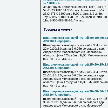
12Х18Н10Т.
360р!!! Трубы нержавеющие 8х1, 18х2, 25х1, 5,
57х2 12Х18Н10Т 360тр/тн. Титановые трубы
25х2 ВТ1-0 1500р/кг с НДС 1, 3тн. 2, 2-2, 4м.
Трубы 89х7 08Х12Н4ГСМ. Бесшовные. 9тн. 10-
11м. 8-900-088-88-86. Листы...
Товары и услуги
Швеллер нержавеющий гнутый 20х40х20х3.
AISI 304 U-профиль
Швеллер нержавеющий гнутый AISI 304 Китай
20х40х20х3.0 длина 6-6.05м со склада в дер.
Андреевское Молоковского с.п. Московской
области. Цена 475 руб/кг с НДС. Минимальная
партия - 1 штука. Ц...
Швеллер нержавеющий гнутый 25х50х25х3.
AISI 304 U-профиль
Швеллер нержавеющий гнутый AISI 304 Китай
25х50х25х3.0 длина 6-6.05м со склада в дер.
Андреевское Молоковского с.п. Московской
области. Цена 475 руб/кг с НДС . Минимальная
партия - 1 штук...
Швеллер нержавеющий гнутый 30х60х30х3.
AISI 304 U-профиль
Швеллер нержавеющий гнутый AISI 304 Китай
30х60х30х3.0 длина 6-6.05м со склада в дер.
Андреевское Молоковского с.п. Московской