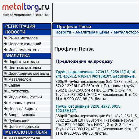
РЕГИСТРАЦИЯ
Профиля Пенза
НОВОСТИ
Новости
Аналитика и цены
Металлоторг
Рынка металлов
Новости компаний
Профиля Пенза
Информагентства
АНАЛИТИКА
Предложения на продажу
Черные металлы
Цветные металлы
Трубы нержавеющие 273х13, 325х12(14, 16,
Драгоценные металлы
24), 426х12, 630х14 08х18н10т. Бесшовные.
Металлолом
360р!!! Трубы нержавеющие 8х1, 18х2, 25х1, 5,
Сырье
57х2 12Х18Н10Т 360тр/тн. Титановые трубы
25х2 ВТ1-0 1500р/кг с НДС 1, 3тн. 2, 2-2, 4м.
Статистика
Трубы 89х7 08Х12Н4ГСМ. Бесшовные. 9тн. 10-
Индекс цен России
11м. 8-900-088-88-86. Листы...
Мировые цены
Трубы бесшовные 32х6, 42х7, 60х5
Цены на биржах
12Х18Н12Т.
Вопрос месяца
360р!!! Трубы нержавеющие 8х1, 18х2, 25х1, 5,
57х2 12Х18Н10Т 360тр/тн. Титановые трубы
Публикации
25х2 ВТ1-0 1500р/кг с НДС 1, 3тн. 2, 2-2, 4м.
Цены и прогнозы
Трубы 89х7 08Х12Н4ГСМ. Бесшовные. 9тн. 10-
МЕТАЛЛОТОРГОВЛЯ
11м. 8-900-088-88-86. Листы...
Металлоторговля