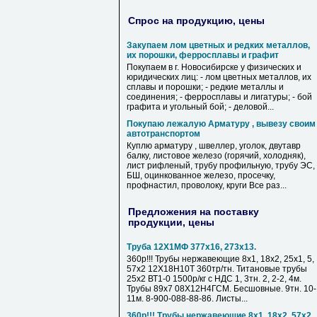
Спрос на продукцию, цены
Закупаем лом цветных и редких металлов,
их порошки, ферросплавы и графит
Покупаем в г. Новосибирске у физических и
юридических лиц: - лом цветных металлов, их
сплавы и порошки; - редкие металлы и
соединения; - ферросплавы и лигатуры; - бой
графита и угольный бой; - деловой...
Покупаю лежалую Арматуру , вывезу своим
автотранспортом
Куплю арматуру , швеллер, уголок, двутавр
балку, листовое железо (горячий, холодняк),
лист рифленый, трубу профильную, трубу ЭС,
БШ, оцинкованное железо, просечку,
профнастил, проволоку, круги Все раз...
Предложения на поставку
продукции, цены
Труба 12Х1МФ 377х16, 273х13.
360р!!! Трубы нержавеющие 8х1, 18х2, 25х1, 5,
57х2 12Х18Н10Т 360тр/тн. Титановые трубы
25х2 ВТ1-0 1500р/кг с НДС 1, 3тн. 2, 2-2, 4м.
Трубы 89х7 08Х12Н4ГСМ. Бесшовные. 9тн. 10-
11м. 8-900-088-88-86. Листы...
360р!!! Трубы нержавеющие 8х1, 18х2, 57х2