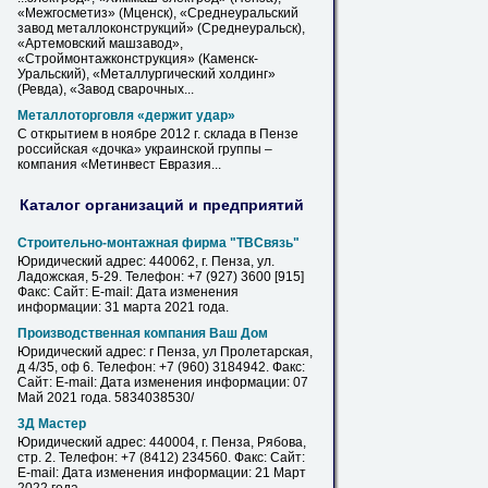
«Межгосметиз» (Мценск), «Среднеуральский
завод металлоконструкций» (Среднеуральск),
«Артемовский машзавод»,
«Строймонтажконструкция» (Каменск-
Уральский), «Металлургический холдинг»
(Ревда), «Завод сварочных...
Металлоторговля «держит удар»
С открытием в ноябре 2012 г. склада в
Пензе
российская «дочка» украинской группы –
компания «Метинвест Евразия...
Каталог организаций и предприятий
Строительно-монтажная фирма "ТВСвязь"
Юридический адрес: 440062, г.
Пенза
, ул.
Ладожская, 5-29. Телефон: +7 (927) 3600 [915]
Факс: Сайт: E-mail: Дата изменения
информации: 31 марта 2021 года.
Производственная компания Ваш Дом
Юридический адрес: г
Пенза
, ул Пролетарская,
д 4/35, оф 6. Телефон: +7 (960) 3184942. Факс:
Сайт: E-mail: Дата изменения информации: 07
Май 2021 года. 5834038530/
3Д Мастер
Юридический адрес: 440004, г.
Пенза
, Рябова,
стр. 2. Телефон: +7 (8412) 234560. Факс: Сайт:
E-mail: Дата изменения информации: 21 Март