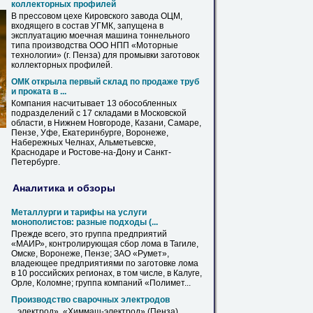
коллекторных
профилей
В прессовом цехе Кировского завода ОЦМ,
входящего в состав УГМК, запущена в
эксплуатацию моечная машина тоннельного
типа производства ООО НПП «Моторные
технологии» (г.
Пенза
) для промывки заготовок
коллекторных
профилей
.
ОМК открыла первый склад по продаже труб
и проката в ...
Компания насчитывает 13 обособленных
подразделений с 17 складами в Московской
области, в Нижнем Новгороде, Казани, Самаре,
Пензе
, Уфе, Екатеринбурге, Воронеже,
Набережных Челнах, Альметьевске,
Краснодаре и Ростове-на-Дону и Санкт-
Петербурге.
Аналитика и обзоры
Металлурги и тарифы на услуги
монополистов: разные подходы (...
Прежде всего, это группа предприятий
«МАИР», контролирующая сбор лома в Тагиле,
Омске, Воронеже,
Пензе
; ЗАО «Румет»,
владеющее предприятиями по заготовке лома
в 10 российских регионах, в том числе, в Калуге,
Орле, Коломне; группа компаний «Полимет...
Производство сварочных электродов
...электрод», «Химмаш-электрод» (
Пенза
),