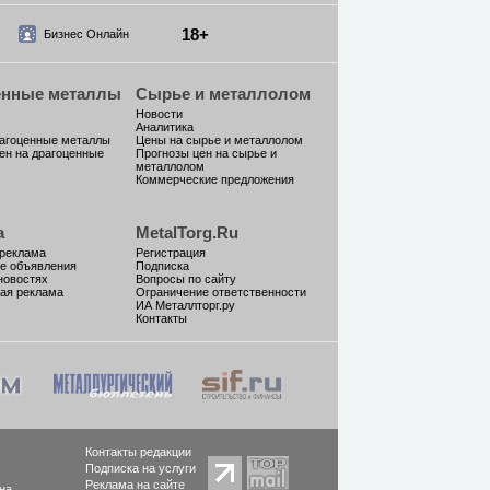
18+
Бизнес Онлайн
енные металлы
Сырье и металлолом
Новости
Аналитика
рагоценные металлы
Цены на сырье и металлолом
ен на драгоценные
Прогнозы цен на сырье и
металлолом
Коммерческие предложения
а
MetalTorg.Ru
 реклама
Регистрация
е объявления
Подписка
новостях
Вопросы по сайту
ая реклама
Ограничение ответственности
ИА Металлторг.ру
Контакты
Контакты редакции
Подписка на услуги
Реклама на сайте
на