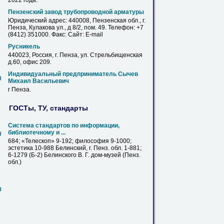
2022 года.
Пензенский завод трубопроводной арматуры
Юридический адрес: 440008, Пензенская обл., г.
Пенза
, Кулакова ул., д 8/2, пом. 49. Телефон: +7
(8412) 351000. Факс: Сайт: E-mail
Русникель
440023, Россия, г.
Пенза
, ул. Стрельбищенская
д.60, офис 209.
Индивидуальный предприниматель Сычев
0
Михаил Васильевич
г
Пенза
.
ГОСТы, ТУ, стандарты
Система стандартов по информации,
библиотечному и ...
0
684; «Телескоп» 9-192; философия 9-1000;
эстетика 10-988 Белинский, г.
Пенз
. обл. 1-881;
6-1279 (Б-2) Белинского В. Г. дом-музей (
Пенз
.
обл.)
0