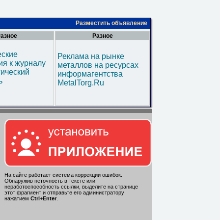
Разместить объявление
азное
Разное
еские
Реклама на рынке
я к журналу
металлов на ресурсах
гический
информагентства
ь
MetalTorg.Ru
На сайте работает система коррекции ошибок.
Обнаружив неточность в тексте или
неработоспособность ссылки, выделите на странице
этот фрагмент и отправьте его администратору
нажатием
Ctrl
+
Enter
.