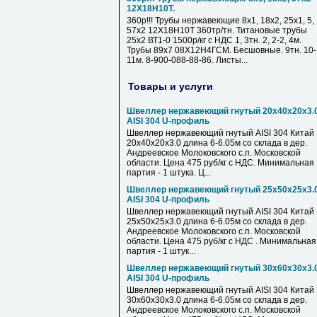
12Х18Н10Т.
360р!!! Трубы нержавеющие 8х1, 18х2, 25х1, 5,
57х2 12Х18Н10Т 360тр/тн. Титановые трубы
25х2 ВТ1-0 1500р/кг с НДС 1, 3тн. 2, 2-2, 4м.
Трубы 89х7 08Х12Н4ГСМ. Бесшовные. 9тн. 10-
11м. 8-900-088-88-86. Листы...
Товары и услуги
Швеллер нержавеющий гнутый 20х40х20х3.
AISI 304 U-профиль
Швеллер нержавеющий гнутый AISI 304 Китай
20х40х20х3.0 длина 6-6.05м со склада в дер.
Андреевское Молоковского с.п. Московской
области. Цена 475 руб/кг с НДС. Минимальная
партия - 1 штука. Ц...
Швеллер нержавеющий гнутый 25х50х25х3.
AISI 304 U-профиль
Швеллер нержавеющий гнутый AISI 304 Китай
25х50х25х3.0 длина 6-6.05м со склада в дер.
Андреевское Молоковского с.п. Московской
области. Цена 475 руб/кг с НДС . Минимальная
партия - 1 штук...
Швеллер нержавеющий гнутый 30х60х30х3.
AISI 304 U-профиль
Швеллер нержавеющий гнутый AISI 304 Китай
30х60х30х3.0 длина 6-6.05м со склада в дер.
Андреевское Молоковского с.п. Московской