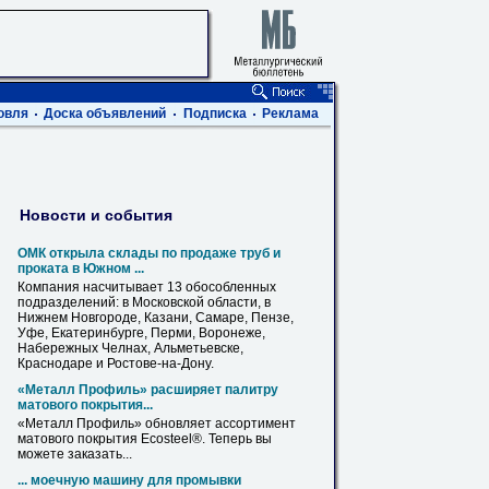
овля
Доска объявлений
Подписка
Реклама
Новости и события
ОМК открыла склады по продаже труб и
проката в Южном ...
Компания насчитывает 13 обособленных
подразделений: в Московской области, в
Нижнем Новгороде, Казани, Самаре,
Пензе
,
Уфе, Екатеринбурге, Перми, Воронеже,
Набережных Челнах, Альметьевске,
Краснодаре и Ростове-на-Дону.
«Металл
Профиль
» расширяет палитру
матового покрытия...
«Металл
Профиль
» обновляет ассортимент
матового покрытия Ecosteel®. Теперь вы
можете заказать...
... моечную машину для промывки