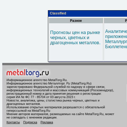
Classified
Разное
Р
Аналитич
Прогнозы цен на рынке
приложени
черных, цветных и
Металлур
драгоценных металлов.
Бюллетен
Информационное агентство MetalTorg.Ru
.
Информационное агентство Металлторг. Ру (MetalTorg.Ru)
зарегистрировано Федеральной службой по надзору в сфере связи,
информационных технологий и массовых коммуникаций (Роскомнадзор),
регистрационный номер и дата принятия решения о регистрации:
серия ИА № ФС 77 - 85704 от 03 августа 2023 г.
Новости, аналитика, цены, статистика рынка черных, цветных и
драгоценных металлов.
Использование открытых материалов разрешается с обязательной
гиперссылкой на MetalTorg.Ru
Мнение авторов материалов, размещаемых на сайте MetalTorg.Ru, может
не совпадать с мнением редакции.
Контакты
Подписка
Реклама