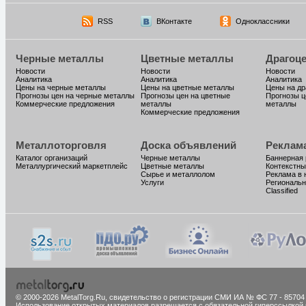
RSS
ВКонтакте
Одноклассники
Черные металлы
Цветные металлы
Драгоц
Новости
Новости
Новости
Аналитика
Аналитика
Аналитика
Цены на черные металлы
Цены на цветные металлы
Цены на д
Прогнозы цен на черные металлы
Прогнозы цен на цветные
Прогнозы ц
Коммерческие предложения
металлы
металлы
Коммерческие предложения
Металлоторговля
Доска объявлений
Реклам
Каталог организаций
Черные металлы
Баннерная
Металлургический маркетплейс
Цветные металлы
Контекстны
Сырье и металлолом
Реклама в 
Услуги
Региональн
Classified
© 2000-2026 MetalTorg.Ru,
cвидетельство о регистрации СМИ ИА № ФС 77 - 85704
Использование открытых материалов разрешается с обязательной гиперссылкой 