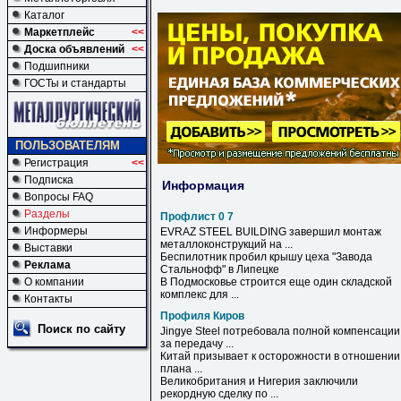
Каталог
Маркетплейс
<<
Доска объявлений
<<
Подшипники
ГОСТы и стандарты
ПОЛЬЗОВАТЕЛЯМ
Регистрация
<<
Подписка
Информация
Вопросы FAQ
Разделы
Профлист 0 7
Информеры
EVRAZ STEEL BUILDING завершил монтаж
металлоконструкций на ...
Выставки
Беспилотник пробил крышу цеха "Завода
Реклама
Стальнофф" в Липецке
О компании
В Подмосковье строится еще один складской
комплекс для ...
Контакты
Профиля Киров
Поиск по сайту
Jingye Steel потребовала полной компенсации
за передачу ...
Китай призывает к осторожности в отношении
плана ...
Великобритания и Нигерия заключили
рекордную сделку по ...