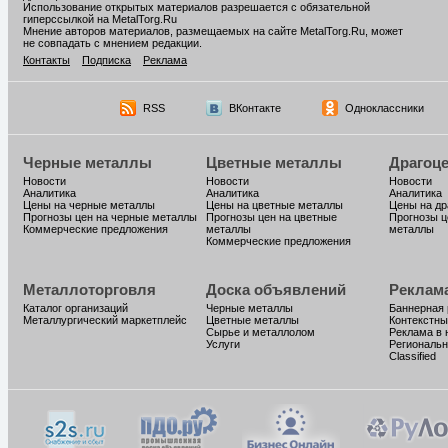
Использование открытых материалов разрешается с обязательной
гиперссылкой на MetalTorg.Ru
Мнение авторов материалов, размещаемых на сайте MetalTorg.Ru, может
не совпадать с мнением редакции.
Контакты
Подписка
Реклама
RSS
ВКонтакте
Одноклассники
Черные металлы
Цветные металлы
Драгоц
Новости
Новости
Новости
Аналитика
Аналитика
Аналитика
Цены на черные металлы
Цены на цветные металлы
Цены на д
Прогнозы цен на черные металлы
Прогнозы цен на цветные
Прогнозы ц
Коммерческие предложения
металлы
металлы
Коммерческие предложения
Металлоторговля
Доска объявлений
Реклам
Каталог организаций
Черные металлы
Баннерная
Металлургический маркетплейс
Цветные металлы
Контекстны
Сырье и металлолом
Реклама в 
Услуги
Региональн
Classified