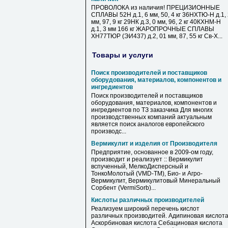
ПРОВОЛОКА из наличия! ПРЕЦИЗИОННЫЕ
СПЛАВЫ 52Н д.1, 6 мм, 50, 4 кг 36НХТЮ-Н д.1,
мм, 97, 9 кг 29НК д.3, 0 мм, 96, 2 кг 40КХНМ-Н
д.1, 3 мм 166 кг ЖАРОПРОЧНЫЕ СПЛАВЫ
ХН77ТЮР (ЭИ437) д.2, 01 мм, 87, 55 кг Св-Х...
Товары и услуги
Поиск производителей и поставщиков
оборудования, материалов, компонентов и
ингредиентов
Поиск производителей и поставщиков
оборудования, материалов, компонентов и
ингредиентов по ТЗ заказчика Для многих
производственных компаний актуальным
является поиск аналогов европейского
производс...
Вермикулит и изделия от Производителя
Предприятие, основанное в 2009-ом году,
производит и реализует :: Вермикулит
вспученный, МелкоДисперсный и
ТонкоМолотый (VMD-TM), Био- и Агро-
Вермикулит, Вермикулитовый Минеральный
Сорбент (VermiSorb)...
Кислоты различных производителей
Реализуем широкий перечень кислот
различных производитей. Адипиновая кислот
Аскорбиновая кислота Себациновая кислота