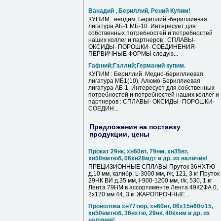
Ванадий , Бериллий, Рений Купим!
КУПИМ : неодим, Бериллий.-бериллиевая
лигатура АБ-1 МБ-10. Интересует для
собственных потребностей и потребностей
наших коллег и партнеров : СПЛАВЫ-
ОКСИДЫ- ПОРОШКИ- СОЕДИНЕНИЯ-
ПЕРВИЧНЫЕ ФОРМЫ следую...
Гафний;Галлий;Германий купим.
КУПИМ : Бериллий. Медно-бериллиевая
лигатура МБ1(10), Алюмо-Бериллиевая
лигатура АБ-1. Интересует для собственных
потребностей и потребностей наших коллег и
партнеров : СПЛАВЫ- ОКСИДЫ- ПОРОШКИ-
СОЕДИН...
Предложения на поставку
продукции, цены
Прокат 29нк, хн60вт, 79нм, хн35вт,
хн50вмтюб, 06хн28мдт и др. из наличия!
ПРЕЦИЗИОННЫЕ СПЛАВЫ Пруток 36НХТЮ
д.10 мм, калибр. L-3000 мм, г/к, 121, 3 кг Пруток
29НК ВИ д.35 мм, l-900-1200 мм, г/к, 530, 1 кг
Лента 79НМ в ассортименте Лента 49К2ФА 0,
2х120 мм 44, 3 кг ЖАРОПРОЧНЫЕ...
Проволока хн77тюр, хн60вт, 06х15н60м15,
хн50вмтюб, 36нхтю, 29нк, 40кхнм и др. из
наличия!