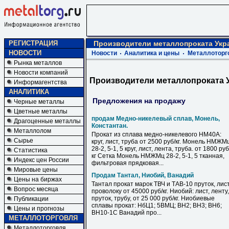
РЕГИСТРАЦИЯ
Производители металлопроката Укр
НОВОСТИ
Новости
Аналитика и цены
Металлоторг
Рынка металлов
Новости компаний
Производители металлопроката 
Информагентства
АНАЛИТИКА
Предложения на продажу
Черные металлы
Цветные металлы
продам Медно-никелевый сплав, Монель,
Драгоценные металлы
Константан.
Металлолом
Прокат из сплава медно-никелевого НМ40А:
Сырье
круг, лист, труба от 2500 руб/кг. Монель НМЖМ
28-2, 5-1, 5 круг, лист, лента, труба. от 1800 руб
Статистика
кг Сетка Монель НМЖМц 28-2, 5-1, 5 тканная,
Индекс цен России
фильтровая прядковая...
Мировые цены
Продам Тантал, Ниобий, Ванадий
Цены на биржах
Тантал прокат марок ТВЧ и ТАВ-10 пруток, лист
Вопрос месяца
проволоку от 45000 руб/кг. Ниобий: лист, ленту,
пруток, трубу, от 25 000 руб/кг. Ниобиевые
Публикации
сплавы прокат: НбЦ1; 5ВМЦ; ВН2; ВН3; ВН6;
Цены и прогнозы
ВН10-1С Ванадий про...
МЕТАЛЛОТОРГОВЛЯ
Металлоторговля