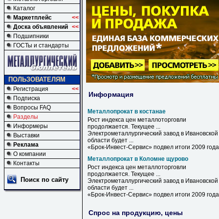
Каталог
Маркетплейс
<<
Доска объявлений
<<
Подшипники
ГОСТы и стандарты
ПОЛЬЗОВАТЕЛЯМ
Регистрация
<<
Информация
Подписка
Вопросы FAQ
Металлопрокат в костанае
Разделы
Рост индекса цен металлоторговли
Информеры
продолжается. Текущее ...
Электрометаллургический завод
в
Ивановской
Выставки
области будет ...
Реклама
«Брок-Инвест-Сервис» подвел итоги 2009 года
О компании
Металлопрокат в Коломне щурово
Контакты
Рост индекса цен металлоторговли
продолжается. Текущее ...
Поиск по сайту
Электрометаллургический завод
в
Ивановской
области будет ...
«Брок-Инвест-Сервис» подвел итоги 2009 года
Спрос на продукцию, цены