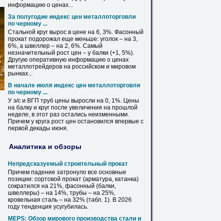
информацию о ценах...
За полугодие индекс цен металлоторговли
по черному ...
Стальной круг вырос в цене на 6, 3%. Фасонный
прокат подорожал еще меньше: уголок – на 3,
6%, а швеллер – на 2, 6%. Самый
незначительный рост цен –
у
балки
(+1, 5%).
Другую оперативную информацию о ценах
металлотрейдеров на российском и мировом
рынках...
В начале июля индекс цен металлоторговли
по черному ...
У
э/с и ВГП труб цены выросли на 0, 1%. Цены
на
балку
и круг после увеличения на прошлой
неделе, в этот раз остались неизменными.
Причем
у
круга рост цен остановился впервые с
первой декады июня.
Аналитика и обзоры
Непредсказуемый строительный прокат
Причем падение затронуло все основные
позиции: сортовой прокат (арматура, катанка)
сократился на 21%, фасонный (
балки
,
швеллеры) – на 14%, трубы – на 25%,
кровельная сталь – на 32% (табл. 1). В 2026
году тенденция усугубилась.
MEPS: Обзор мирового производства стали и