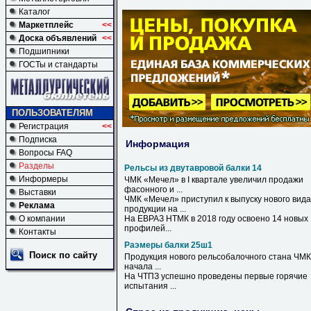
Каталог
Маркетплейс
<<
Доска объявлений
<<
Подшипники
ГОСТы и стандарты
ПОЛЬЗОВАТЕЛЯМ
Регистрация
<<
Подписка
Информация
Вопросы FAQ
Разделы
Рельсы из двутавровой балки 14
Информеры
ЧМК «Мечел» в I квартале увеличил продажи
фасонного и ...
Выставки
ЧМК «Мечел» приступил к выпуску нового вида
Реклама
продукции на ...
О компании
На ЕВРАЗ НТМК в 2018 году освоено
14
новых
профилей...
Контакты
Раэмеры балки 25ш1
Поиск по сайту
Продукция нового рельсобалочного стана ЧМК
начала ...
На ЧТПЗ успешно проведены первые горячие
испытания ...