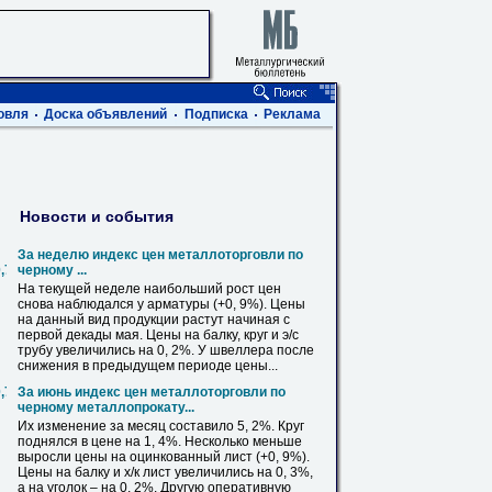
овля
Доска объявлений
Подписка
Реклама
Новости и события
За неделю индекс цен металлоторговли по
0,720,820,1020,1220,1420
черному ...
На текущей неделе наибольший рост цен
снова наблюдался
у
арматуры (+0, 9%). Цены
на данный вид продукции растут начиная с
первой декады мая. Цены на
балку
, круг и э/с
трубу увеличились на 0, 2%.
У
швеллера после
снижения в предыдущем периоде цены...
0,720,820,1020,1220,1420
За июнь индекс цен металлоторговли по
черному металлопрокату...
Их изменение за месяц составило 5, 2%. Круг
поднялся в цене на 1, 4%. Несколько меньше
выросли цены на оцинкованный лист (+0, 9%).
Цены на
балку
и х/к лист увеличились на 0, 3%,
а на уголок – на 0, 2%. Другую оперативную