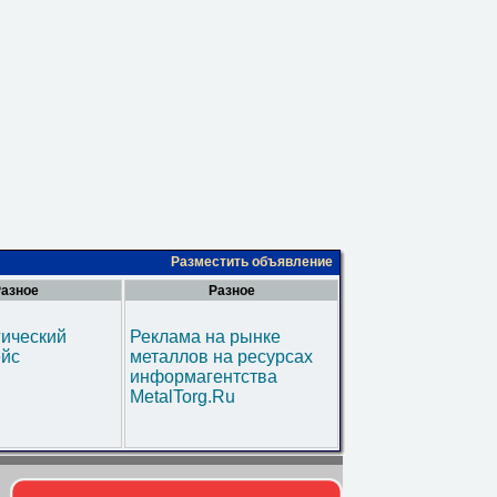
Разместить объявление
азное
Разное
гический
Реклама на рынке
ейс
металлов на ресурсах
информагентства
MetalTorg.Ru