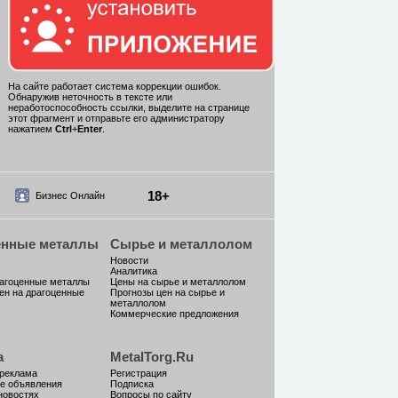
На сайте работает система коррекции ошибок.
Обнаружив неточность в тексте или
неработоспособность ссылки, выделите на странице
этот фрагмент и отправьте его администратору
нажатием
Ctrl
+
Enter
.
18+
Бизнес Онлайн
енные металлы
Сырье и металлолом
Новости
Аналитика
рагоценные металлы
Цены на сырье и металлолом
ен на драгоценные
Прогнозы цен на сырье и
металлолом
Коммерческие предложения
а
MetalTorg.Ru
 реклама
Регистрация
е объявления
Подписка
новостях
Вопросы по сайту