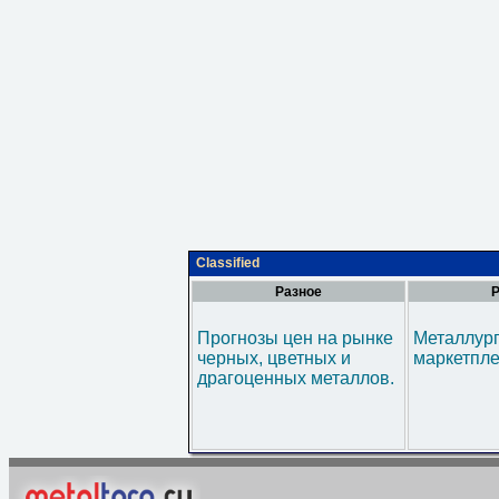
Classified
Разное
Р
Прогнозы цен на рынке
Металлур
черных, цветных и
маркетпл
драгоценных металлов.