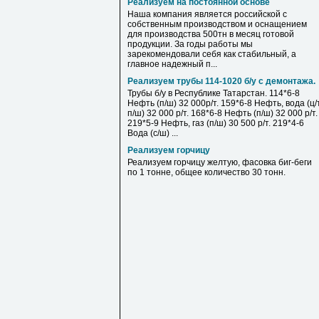
Реализуем на постоянной основе
Наша компания является российской с
собственным производством и оснащением
для производства 500тн в месяц готовой
продукции. За годы работы мы
зарекомендовали себя как стабильный, а
главное надежный п...
Реализуем трубы 114-1020 б/у с демонтажа.
Трубы б/у в Республике Татарстан. 114*6-8
Нефть (п/ш) 32 000р/т. 159*6-8 Нефть, вода (ц/т
п/ш) 32 000 р/т. 168*6-8 Нефть (п/ш) 32 000 р/т.
219*5-9 Нефть, газ (п/ш) 30 500 р/т. 219*4-6
Вода (с/ш) ...
Реализуем горчицу
Реализуем горчицу желтую, фасовка биг-беги
по 1 тонне, общее количество 30 тонн.