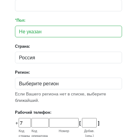
*Пол:
Страна:
Регион:
Если Вашего региона нет в списке, выберите
ближайший.
Рабочий телефон:
+
[
]
Код
Код
Номер
Добав.
страны
оператора
(опц.)