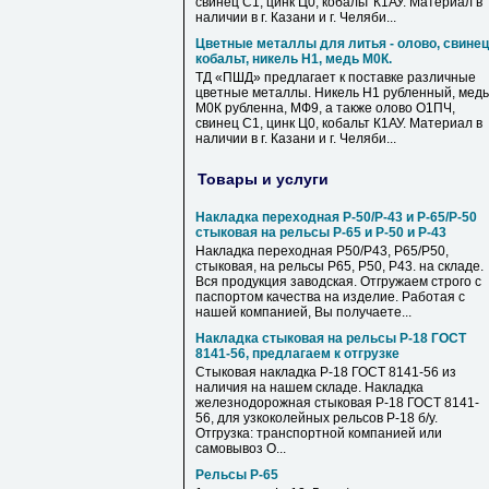
свинец С1, цинк Ц0, кобальт К1АУ. Материал в
наличии в г. Казани и г. Челяби...
Цветные металлы для литья - олово, свинец
кобальт, никель Н1, медь М0К.
ТД «ПШД» предлагает к поставке различные
цветные металлы. Никель Н1 рубленный, медь
М0К рубленна, МФ9, а также олово О1ПЧ,
свинец С1, цинк Ц0, кобальт К1АУ. Материал в
наличии в г. Казани и г. Челяби...
Товары и услуги
Накладка переходная Р-50/Р-43 и Р-65/Р-50
стыковая на рельсы Р-65 и Р-50 и Р-43
Накладка переходная Р50/Р43, Р65/Р50,
стыковая, на рельсы Р65, Р50, Р43. на складе.
Вся продукция заводская. Отгружаем строго с
паспортом качества на изделие. Работая с
нашей компанией, Вы получаете...
Накладка стыковая на рельсы Р-18 ГОСТ
8141-56, предлагаем к отгрузке
Стыковая накладка Р-18 ГОСТ 8141-56 из
наличия на нашем складе. Накладка
железнодорожная стыковая Р-18 ГОСТ 8141-
56, для узкоколейных рельсов Р-18 б/у.
Отгрузка: транспортной компанией или
самовывоз О...
Рельсы Р-65