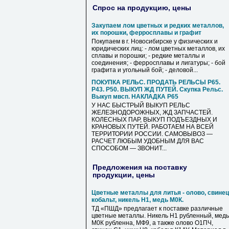
Спрос на продукцию, цены
Закупаем лом цветных и редких металлов,
их порошки, ферросплавы и графит
Покупаем в г. Новосибирске у физических и
юридических лиц: - лом цветных металлов, их
сплавы и порошки; - редкие металлы и
соединения; - ферросплавы и лигатуры; - бой
графита и угольный бой; - деловой...
ПОКУПКА РЕЛЬС. ПРОДАТЬ РЕЛЬСЫ Р65.
Р43. Р50. ВЫКУП ЖД ПУТЕЙ. Скупка Рельс.
Выкуп мвсп. НАКЛАДКА Р65
У НАС БЫСТРЫЙ ВЫКУП РЕЛЬС
ЖЕЛЕЗНОДОРОЖНЫХ, ЖД ЗАПЧАСТЕЙ.
КОЛЕСНЫХ ПАР, ВЫКУП ПОДЪЕЗДНЫХ И
КРАНОВЫХ ПУТЕЙ. РАБОТАЕМ НА ВСЕЙ
ТЕРРИТОРИИ РОССИИ. САМОВЫВОЗ —
РАСЧЕТ ЛЮБЫМ УДОБНЫМ ДЛЯ ВАС
СПОСОБОМ — ЗВОНИТ...
Предложения на поставку
продукции, цены
Цветные металлы для литья - олово, свинец
кобальт, никель Н1, медь М0К.
ТД «ПШД» предлагает к поставке различные
цветные металлы. Никель Н1 рубленный, медь
М0К рубленна, МФ9, а также олово О1ПЧ,