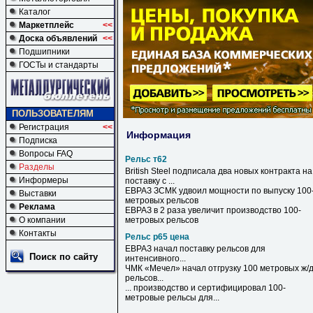
Каталог
Маркетплейс
<<
Доска объявлений
<<
Подшипники
ГОСТы и стандарты
ПОЛЬЗОВАТЕЛЯМ
Регистрация
<<
Информация
Подписка
Вопросы FAQ
Рельс т62
Разделы
British Steel подписала два новых контракта на
Информеры
поставку с ...
ЕВРАЗ ЗСМК удвоил мощности по выпуску 100
Выставки
метровых
рельсов
Реклама
ЕВРАЗ в 2 раза увеличит производство 100-
О компании
метровых
рельсов
Контакты
Рельс р65 цена
ЕВРАЗ начал поставку
рельсов
для
Поиск по сайту
интенсивного...
ЧМК «Мечел» начал отгрузку 100 метровых ж/
рельсов
...
... производство и сертифицировал 100-
метровые
рельсы
для...