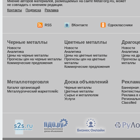
Мнение авторов материалов, размещаемых на сайте MetalTorg.Ru, может
не совпадать с мнением редакции.
Контакты
Подписка
Реклама
RSS
ВКонтакте
Одноклассники
Черные металлы
Цветные металлы
Драгоц
Новости
Новости
Новости
Аналитика
Аналитика
Аналитика
Цены на черные металлы
Цены на цветные металлы
Цены на д
Прогнозы цен на черные металлы
Прогнозы цен на цветные
Прогнозы ц
Коммерческие предложения
металлы
металлы
Коммерческие предложения
Металлоторговля
Доска объявлений
Реклам
Каталог организаций
Черные металлы
Баннерная
Металлургический маркетплейс
Цветные металлы
Контекстны
Сырье и металлолом
Реклама в 
Услуги
Региональн
Classified