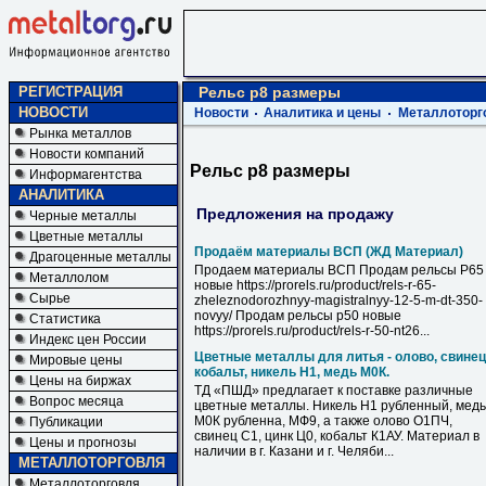
РЕГИСТРАЦИЯ
Рельс р8 размеры
НОВОСТИ
Новости
Аналитика и цены
Металлоторг
Рынка металлов
Новости компаний
Рельс р8 размеры
Информагентства
АНАЛИТИКА
Предложения на продажу
Черные металлы
Цветные металлы
Продаём материалы ВСП (ЖД Материал)
Драгоценные металлы
Продаем материалы ВСП Продам рельсы Р65
Металлолом
новые https://prorels.ru/product/rels-r-65-
Сырье
zheleznodorozhnyy-magistralnyy-12-5-m-dt-350-
novyy/ Продам рельсы р50 новые
Статистика
https://prorels.ru/product/rels-r-50-nt26...
Индекс цен России
Цветные металлы для литья - олово, свинец
Мировые цены
кобальт, никель Н1, медь М0К.
Цены на биржах
ТД «ПШД» предлагает к поставке различные
Вопрос месяца
цветные металлы. Никель Н1 рубленный, медь
М0К рубленна, МФ9, а также олово О1ПЧ,
Публикации
свинец С1, цинк Ц0, кобальт К1АУ. Материал в
Цены и прогнозы
наличии в г. Казани и г. Челяби...
МЕТАЛЛОТОРГОВЛЯ
Металлоторговля