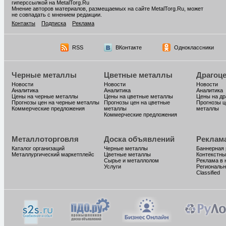
гиперссылкой на MetalTorg.Ru
Мнение авторов материалов, размещаемых на сайте MetalTorg.Ru, может
не совпадать с мнением редакции.
Контакты
Подписка
Реклама
RSS
ВКонтакте
Одноклассники
Черные металлы
Цветные металлы
Драгоц
Новости
Новости
Новости
Аналитика
Аналитика
Аналитика
Цены на черные металлы
Цены на цветные металлы
Цены на д
Прогнозы цен на черные металлы
Прогнозы цен на цветные
Прогнозы ц
Коммерческие предложения
металлы
металлы
Коммерческие предложения
Металлоторговля
Доска объявлений
Реклам
Каталог организаций
Черные металлы
Баннерная
Металлургический маркетплейс
Цветные металлы
Контекстны
Сырье и металлолом
Реклама в 
Услуги
Региональн
Classified