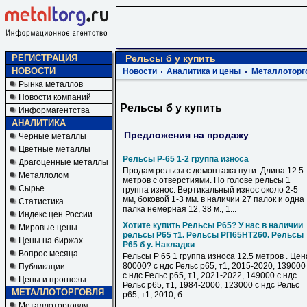
РЕГИСТРАЦИЯ
Рельсы б у купить
НОВОСТИ
Новости
Аналитика и цены
Металлоторг
Рынка металлов
Новости компаний
Рельсы б у купить
Информагентства
АНАЛИТИКА
Предложения на продажу
Черные металлы
Цветные металлы
Рельсы Р-65 1-2 группа износа
Драгоценные металлы
Продам рельсы с демонтажа пути. Длина 12.5
Металлолом
метров с отверстиями. По голове рельсы 1
Сырье
группа износ. Вертикальный износ около 2-5
мм, боковой 1-3 мм. в наличии 27 палок и одна
Статистика
палка немерная 12, 38 м., 1...
Индекс цен России
Хотите купить Рельсы Р65? У нас в наличии
Мировые цены
рельсы Р65 т1. Рельсы РП65НТ260. Рельсы
Цены на биржах
Р65 б у. Накладки
Вопрос месяца
Рельсы Р 65 1 группа износа 12.5 метров . Цен
80000? с ндс Рельс р65, т1, 2015-2020, 139000
Публикации
с ндс Рельс р65, т1, 2021-2022, 149000 с ндс
Цены и прогнозы
Рельс р65, т1, 1984-2000, 123000 с ндс Рельс
МЕТАЛЛОТОРГОВЛЯ
р65, т1, 2010, б...
Металлоторговля