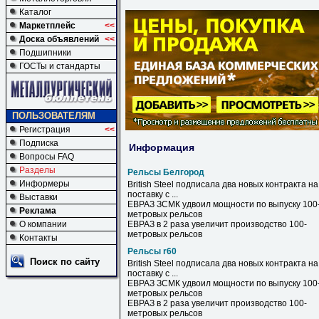
Каталог
Маркетплейс
<<
Доска объявлений
<<
Подшипники
ГОСТы и стандарты
ПОЛЬЗОВАТЕЛЯМ
Регистрация
<<
Подписка
Информация
Вопросы FAQ
Разделы
Рельсы Белгород
Информеры
British Steel подписала два новых контракта на
поставку с ...
Выставки
ЕВРАЗ ЗСМК удвоил мощности по выпуску 100
Реклама
метровых
рельсов
О компании
ЕВРАЗ в 2 раза увеличит производство 100-
метровых
рельсов
Контакты
Рельсы r60
Поиск по сайту
British Steel подписала два новых контракта на
поставку с ...
ЕВРАЗ ЗСМК удвоил мощности по выпуску 100
метровых
рельсов
ЕВРАЗ в 2 раза увеличит производство 100-
метровых
рельсов