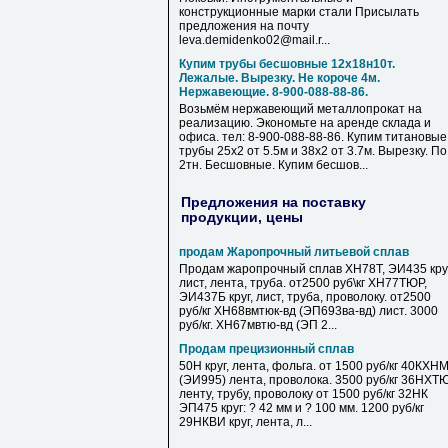
конструкционные марки стали Присылать
предложения на почту
leva.demidenko02@mail.r...
Купим трубы бесшовные 12х18н10т.
Лежалые. Вырезку. Не короче 4м.
Нержавеющие. 8-900-088-88-86.
Возьмём нержавеющий металлопрокат на
реализацию. Экономьте на аренде склада и
офиса. тел: 8-900-088-88-86. Купим титановые
трубы 25х2 от 5.5м и 38х2 от 3.7м. Вырезку. По
2тн. Бесшовные. Купим бесшов...
Предложения на поставку
продукции, цены
продам Жаропрочный литьевой сплав
Продам жаропрочный сплав ХН78Т, ЭИ435 круг
лист, лента, труба. от2500 руб\кг ХН77ТЮР,
ЭИ437Б круг, лист, труба, проволоку. от2500
руб/кг ХН68вмтюк-вд (ЭП693ва-вд) лист. 3000
руб/кг. ХН67мвтю-вд (ЭП 2...
Продам прецизионный сплав
50Н круг, лента, фольга. от 1500 руб/кг 40КХН
(ЭИ995) лента, проволока. 3500 руб/кг 36НХТ
ленту, трубу, проволоку от 1500 руб/кг 32НК
ЭП475 круг: ? 42 мм и ? 100 мм. 1200 руб/кг
29НКВИ круг, лента, л...