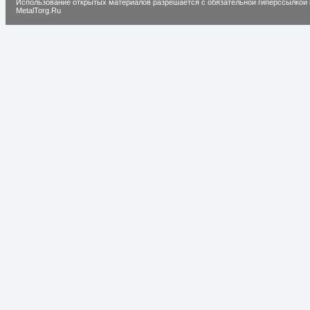
Использование открытых материалов разрешается с обязательной гиперссылкой 
MetalTorg.Ru