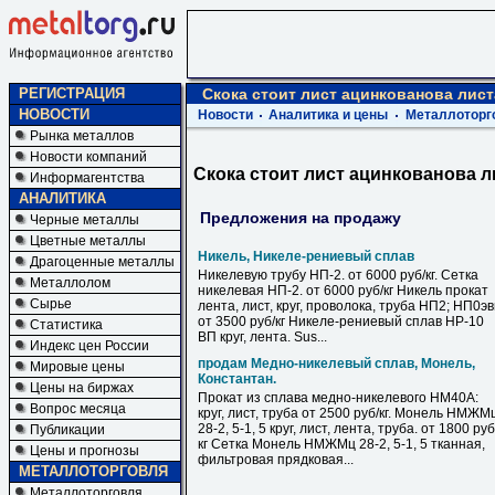
РЕГИСТРАЦИЯ
Скока стоит лист ацинкованова лист
НОВОСТИ
Новости
Аналитика и цены
Металлоторг
Рынка металлов
Новости компаний
Скока стоит лист ацинкованова л
Информагентства
АНАЛИТИКА
Предложения на продажу
Черные металлы
Цветные металлы
Никель, Никеле-рениевый сплав
Драгоценные металлы
Никелевую трубу НП-2. от 6000 руб/кг. Сетка
Металлолом
никелевая НП-2. от 6000 руб/кг Никель прокат
Сырье
лента, лист, круг, проволока, труба НП2; НП0э
от 3500 руб/кг Никеле-рениевый сплав НР-10
Статистика
ВП круг, лента. Sus...
Индекс цен России
продам Медно-никелевый сплав, Монель,
Мировые цены
Константан.
Цены на биржах
Прокат из сплава медно-никелевого НМ40А:
Вопрос месяца
круг, лист, труба от 2500 руб/кг. Монель НМЖМ
28-2, 5-1, 5 круг, лист, лента, труба. от 1800 руб
Публикации
кг Сетка Монель НМЖМц 28-2, 5-1, 5 тканная,
Цены и прогнозы
фильтровая прядковая...
МЕТАЛЛОТОРГОВЛЯ
Металлоторговля