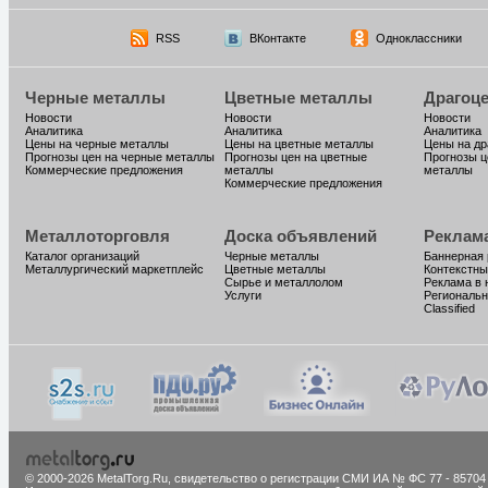
RSS
ВКонтакте
Одноклассники
Черные металлы
Цветные металлы
Драгоц
Новости
Новости
Новости
Аналитика
Аналитика
Аналитика
Цены на черные металлы
Цены на цветные металлы
Цены на д
Прогнозы цен на черные металлы
Прогнозы цен на цветные
Прогнозы ц
Коммерческие предложения
металлы
металлы
Коммерческие предложения
Металлоторговля
Доска объявлений
Реклам
Каталог организаций
Черные металлы
Баннерная
Металлургический маркетплейс
Цветные металлы
Контекстны
Сырье и металлолом
Реклама в 
Услуги
Региональн
Classified
© 2000-2026 MetalTorg.Ru,
cвидетельство о регистрации СМИ ИА № ФС 77 - 85704