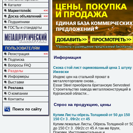
Каталог
Маркетплейс
<<
Доска объявлений
<<
Подшипники
ГОСТы и стандарты
ПОЛЬЗОВАТЕЛЯМ
Регистрация
<<
Информация
Подписка
Вопросы FAQ
Скока стой лист оцинкованный цена 1 штуку 
Разделы
Ижевски
Информеры
Индекс
цен
на стальной прокат
в
металлоторговле снова...
Выставки
Essar Steel приобрела британскую Servosteel
Реклама
Строительство завода металлоконструкций
в
О компании
Курганской области...
Контакты
Спрос на продукцию, цены
Поиск по сайту
Купим Листы обрезь Толщиной от 50 до 150
150 Ст 3 . 09г2с ст 45
Купим лежалые Листы, Обрезь Толщиной от 5
до 150 Ст 3 . 09г2с ст 45 А так-же Круги,
Поковки. Инструментальные и