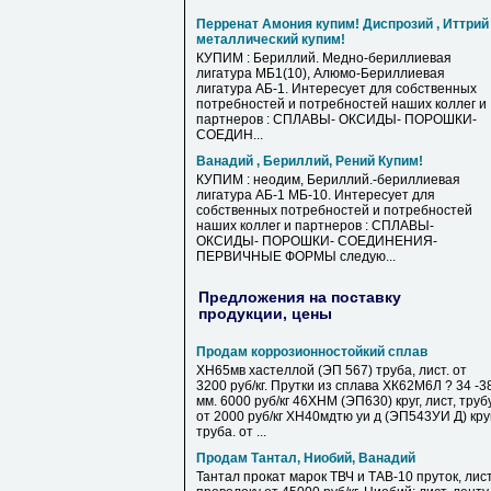
Перренат Амония купим! Диспрозий , Иттрий
металлический купим!
КУПИМ : Бериллий. Медно-бериллиевая
лигатура МБ1(10), Алюмо-Бериллиевая
лигатура АБ-1. Интересует для собственных
потребностей и потребностей наших коллег и
партнеров : СПЛАВЫ- ОКСИДЫ- ПОРОШКИ-
СОЕДИН...
Ванадий , Бериллий, Рений Купим!
КУПИМ : неодим, Бериллий.-бериллиевая
лигатура АБ-1 МБ-10. Интересует для
собственных потребностей и потребностей
наших коллег и партнеров : СПЛАВЫ-
ОКСИДЫ- ПОРОШКИ- СОЕДИНЕНИЯ-
ПЕРВИЧНЫЕ ФОРМЫ следую...
Предложения на поставку
продукции, цены
Продам коррозионностойкий сплав
ХН65мв хастеллой (ЭП 567) труба, лист. от
3200 руб/кг. Прутки из сплава ХК62М6Л ? 34 -3
мм. 6000 руб/кг 46ХНМ (ЭП630) круг, лист, труб
от 2000 руб/кг ХН40мдтю уи д (ЭП543УИ Д) круг
труба. от ...
Продам Тантал, Ниобий, Ванадий
Тантал прокат марок ТВЧ и ТАВ-10 пруток, лист