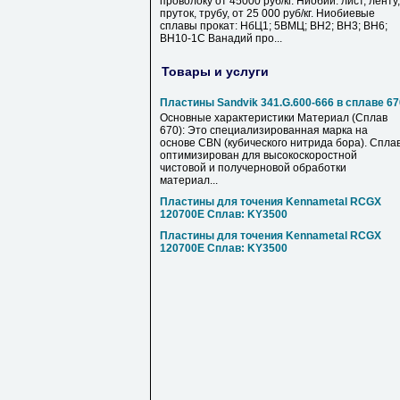
проволоку от 45000 руб/кг. Ниобий: лист, ленту,
пруток, трубу, от 25 000 руб/кг. Ниобиевые
сплавы прокат: НбЦ1; 5ВМЦ; ВН2; ВН3; ВН6;
ВН10-1С Ванадий про...
Товары и услуги
Пластины Sandvik 341.G.600-666 в сплаве 67
Основные характеристики Материал (Сплав
670): Это специализированная марка на
основе CBN (кубического нитрида бора). Спла
оптимизирован для высокоскоростной
чистовой и получерновой обработки
материал...
Пластины для точения Kennametal RCGX
120700E Сплав: KY3500
Пластины для точения Kennametal RCGX
120700E Сплав: KY3500