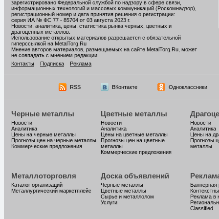
зарегистрировано Федеральной службой по надзору в сфере связи,
информационных технологий и массовых коммуникаций (Роскомнадзор),
регистрационный номер и дата принятия решения о регистрации:
серия ИА № ФС 77 - 85704 от 03 августа 2023 г.
Новости, аналитика, цены, статистика рынка черных, цветных и
драгоценных металлов.
Использование открытых материалов разрешается с обязательной
гиперссылкой на MetalTorg.Ru
Мнение авторов материалов, размещаемых на сайте MetalTorg.Ru, может
не совпадать с мнением редакции.
Контакты
Подписка
Реклама
RSS
ВКонтакте
Одноклассники
Черные металлы
Цветные металлы
Драгоц
Новости
Новости
Новости
Аналитика
Аналитика
Аналитика
Цены на черные металлы
Цены на цветные металлы
Цены на д
Прогнозы цен на черные металлы
Прогнозы цен на цветные
Прогнозы ц
Коммерческие предложения
металлы
металлы
Коммерческие предложения
Металлоторговля
Доска объявлений
Реклам
Каталог организаций
Черные металлы
Баннерная
Металлургический маркетплейс
Цветные металлы
Контекстны
Сырье и металлолом
Реклама в 
Услуги
Региональн
Classified