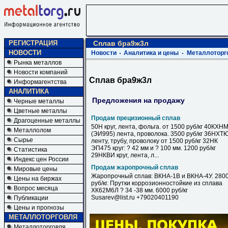
РЕГИСТРАЦИЯ
Сплав бра9ж3л
НОВОСТИ
Новости
Аналитика и цены
Металлоторг
Рынка металлов
Новости компаний
Сплав бра9ж3л
Информагентства
АНАЛИТИКА
Предложения на продажу
Черные металлы
Цветные металлы
Продам прецизионный сплав
Драгоценные металлы
50Н круг, лента, фольга. от 1500 руб/кг 40КХН
Металлолом
(ЭИ995) лента, проволока. 3500 руб/кг 36НХТ
Сырье
ленту, трубу, проволоку от 1500 руб/кг 32НК
ЭП475 круг: ? 42 мм и ? 100 мм. 1200 руб/кг
Статистика
29НКВИ круг, лента, л...
Индекс цен России
Продам жаропрочный сплав
Мировые цены
Жаропрочный сплав: ВКНА-1В и ВКНА-4У. 280
Цены на биржах
руб/кг. Прутки коррозионностойкие из сплава
Вопрос месяца
ХК62М6Л ? 34 -38 мм. 6000 руб/кг
Susarev@list.ru +79020401190
Публикации
Цены и прогнозы
МЕТАЛЛОТОРГОВЛЯ
Металлоторговля