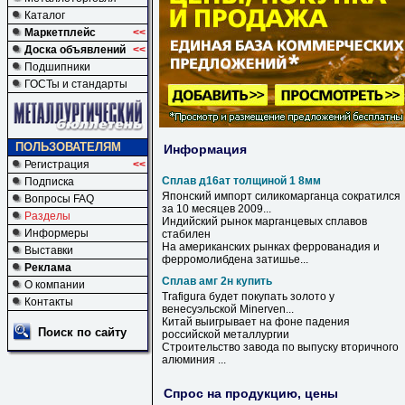
Каталог
Маркетплейс
<<
Доска объявлений
<<
Подшипники
ГОСТы и стандарты
ПОЛЬЗОВАТЕЛЯМ
Информация
Регистрация
<<
Сплав д16ат толщиной 1 8мм
Подписка
Японский импорт силикомарганца сократился
Вопросы FAQ
за 10 месяцев 2009...
Разделы
Индийский рынок марганцевых
сплавов
Информеры
стабилен
На американских рынках феррованадия и
Выставки
ферромолибдена затишье...
Реклама
Сплав амг 2н купить
О компании
Trafigura будет
покупать
золото у
Контакты
венесуэльской Minerven...
Китай выигрывает на фоне падения
Поиск по сайту
российской металлургии
Строительство завода по выпуску вторичного
алюминия ...
Спрос на продукцию, цены