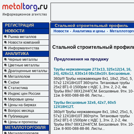
РЕГИСТРАЦИЯ
Стальной строительный профиль
НОВОСТИ
Новости
Аналитика и цены
Металлоторг
Рынка металлов
Новости компаний
Стальной строительный профил
Информагентства
АНАЛИТИКА
Предложения на продажу
Черные металлы
Цветные металлы
Трубы нержавеющие 273х13, 325х12(14, 16,
Драгоценные металлы
24), 426х12, 630х14 08х18н10т. Бесшовные.
Металлолом
360р!!! Трубы нержавеющие 8х1, 18х2, 25х1, 5,
Сырье
57х2 12Х18Н10Т 360тр/тн. Титановые трубы
25х2 ВТ1-0 1500р/кг с НДС 1, 3тн. 2, 2-2, 4м.
Статистика
Трубы 89х7 08Х12Н4ГСМ. Бесшовные. 9тн. 10-
Индекс цен России
11м. 8-900-088-88-86. Листы...
Мировые цены
Трубы бесшовные 32х6, 42х7, 60х5
Цены на биржах
12Х18Н12Т.
Вопрос месяца
360р!!! Трубы нержавеющие 8х1, 18х2, 25х1, 5,
57х2 12Х18Н10Т 360тр/тн. Титановые трубы
Публикации
25х2 ВТ1-0 1500р/кг с НДС 1, 3тн. 2, 2-2, 4м.
Цены и прогнозы
Трубы 89х7 08Х12Н4ГСМ. Бесшовные. 9тн. 10-
МЕТАЛЛОТОРГОВЛЯ
11м. 8-900-088-88-86. Листы...
Металлоторговля