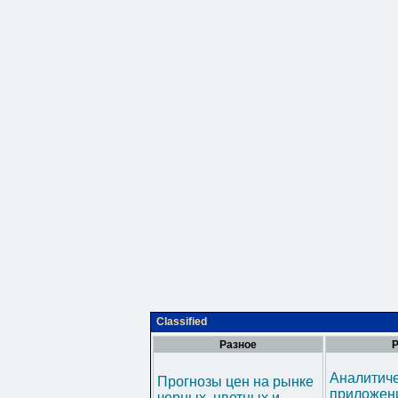
Classified
Разное
Р
Аналитич
Прогнозы цен на рынке
приложени
черных, цветных и