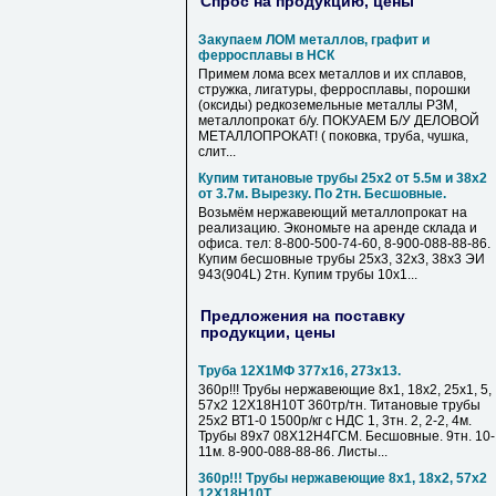
Спрос на продукцию, цены
Закупаем ЛОМ металлов, графит и
ферросплавы в НСК
Примем лома всех металлов и их сплавов,
стружка, лигатуры, ферросплавы, порошки
(оксиды) редкоземельные металлы РЗМ,
металлопрокат б/у. ПОКУАЕМ Б/У ДЕЛОВОЙ
МЕТАЛЛОПРОКАТ! ( поковка, труба, чушка,
слит...
Купим титановые трубы 25х2 от 5.5м и 38х2
от 3.7м. Вырезку. По 2тн. Бесшовные.
Возьмём нержавеющий металлопрокат на
реализацию. Экономьте на аренде склада и
офиса. тел: 8-800-500-74-60, 8-900-088-88-86.
Купим бесшовные трубы 25х3, 32х3, 38х3 ЭИ
943(904L) 2тн. Купим трубы 10х1...
Предложения на поставку
продукции, цены
Труба 12Х1МФ 377х16, 273х13.
360р!!! Трубы нержавеющие 8х1, 18х2, 25х1, 5,
57х2 12Х18Н10Т 360тр/тн. Титановые трубы
25х2 ВТ1-0 1500р/кг с НДС 1, 3тн. 2, 2-2, 4м.
Трубы 89х7 08Х12Н4ГСМ. Бесшовные. 9тн. 10-
11м. 8-900-088-88-86. Листы...
360р!!! Трубы нержавеющие 8х1, 18х2, 57х2
12Х18Н10Т.