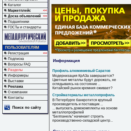
Каталог
Маркетплейс
<<
Доска объявлений
<<
Подшипники
ГОСТы и стандарты
ПОЛЬЗОВАТЕЛЯМ
Регистрация
<<
Подписка
Информация
Вопросы FAQ
Разделы
Профиль алюминиевый Саратов
Информеры
Модернизация КрАЗа завершается?
Цветные металлы будут дорожать, не
Выставки
оглядываясь на состояние ...
Реклама
Китайский рынок кремния оживает?
О компании
Стройматериалы металлопрофиль
Контакты
В Петербурге банкротится крупный
производитель и поставщик ...
Поиск по сайту
... выпускать домокомплекты на основе
металлопрофилей
"Белпанель" начинает строить
производственно-складской центр...