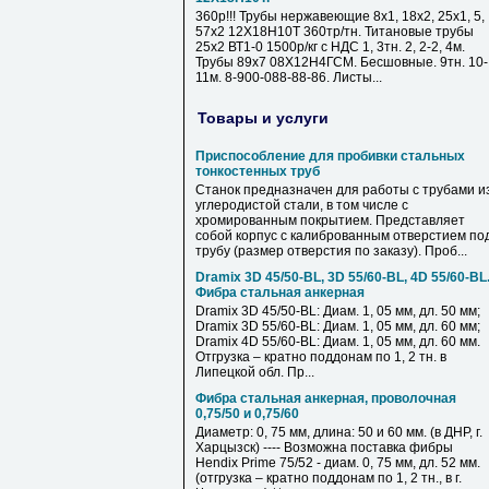
360р!!! Трубы нержавеющие 8х1, 18х2, 25х1, 5,
57х2 12Х18Н10Т 360тр/тн. Титановые трубы
25х2 ВТ1-0 1500р/кг с НДС 1, 3тн. 2, 2-2, 4м.
Трубы 89х7 08Х12Н4ГСМ. Бесшовные. 9тн. 10-
11м. 8-900-088-88-86. Листы...
Товары и услуги
Приспособление для пробивки стальных
тонкостенных труб
Станок предназначен для работы с трубами и
углеродистой стали, в том числе с
хромированным покрытием. Представляет
собой корпус с калиброванным отверстием по
трубу (размер отверстия по заказу). Проб...
Dramix 3D 45/50-BL, 3D 55/60-BL, 4D 55/60-BL
Фибра стальная анкерная
Dramix 3D 45/50-BL: Диам. 1, 05 мм, дл. 50 мм;
Dramix 3D 55/60-BL: Диам. 1, 05 мм, дл. 60 мм;
Dramix 4D 55/60-BL: Диам. 1, 05 мм, дл. 60 мм.
Отгрузка – кратно поддонам по 1, 2 тн. в
Липецкой обл. Пр...
Фибра стальная анкерная, проволочная
0,75/50 и 0,75/60
Диаметр: 0, 75 мм, длина: 50 и 60 мм. (в ДНР, г.
Харцызск) ---- Возможна поставка фибры
Hendix Prime 75/52 - диам. 0, 75 мм, дл. 52 мм.
(отгрузка – кратно поддонам по 1, 2 тн., в г.