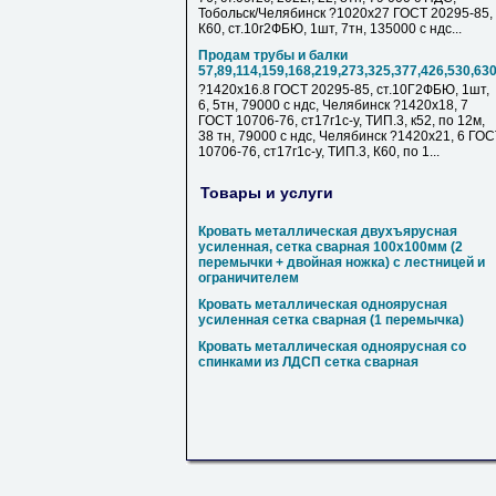
Тобольск/Челябинск ?1020х27 ГОСТ 20295-85,
К60, ст.10г2ФБЮ, 1шт, 7тн, 135000 с ндс...
Продам трубы и балки
57,89,114,159,168,219,273,325,377,426,530,63
?1420х16.8 ГОСТ 20295-85, ст.10Г2ФБЮ, 1шт,
6, 5тн, 79000 с ндс, Челябинск ?1420х18, 7
ГОСТ 10706-76, ст17г1с-у, ТИП.3, к52, по 12м,
38 тн, 79000 с ндс, Челябинск ?1420х21, 6 ГО
10706-76, ст17г1с-у, ТИП.3, К60, по 1...
Товары и услуги
Кровать металлическая двухъярусная
усиленная, сетка сварная 100х100мм (2
перемычки + двойная ножка) с лестницей и
ограничителем
Кровать металлическая одноярусная
усиленная сетка сварная (1 перемычка)
Кровать металлическая одноярусная со
спинками из ЛДСП сетка сварная