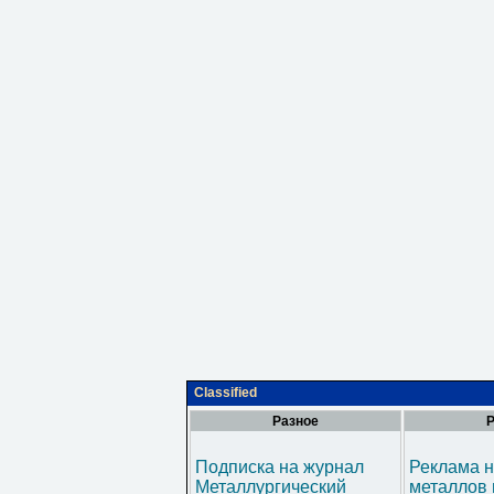
Classified
Разное
Р
Подписка на журнал
Реклама н
Металлургический
металлов 