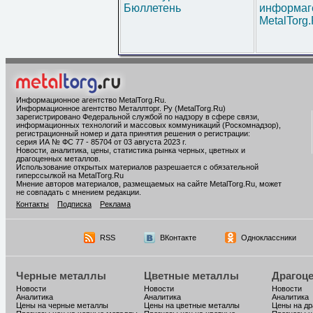
Бюллетень
информаг
MetalTorg
Информационное агентство MetalTorg.Ru
.
Информационное агентство Металлторг. Ру (MetalTorg.Ru)
зарегистрировано Федеральной службой по надзору в сфере связи,
информационных технологий и массовых коммуникаций (Роскомнадзор),
регистрационный номер и дата принятия решения о регистрации:
серия ИА № ФС 77 - 85704 от 03 августа 2023 г.
Новости, аналитика, цены, статистика рынка черных, цветных и
драгоценных металлов.
Использование открытых материалов разрешается с обязательной
гиперссылкой на MetalTorg.Ru
Мнение авторов материалов, размещаемых на сайте MetalTorg.Ru, может
не совпадать с мнением редакции.
Контакты
Подписка
Реклама
RSS
ВКонтакте
Одноклассники
Черные металлы
Цветные металлы
Драгоц
Новости
Новости
Новости
Аналитика
Аналитика
Аналитика
Цены на черные металлы
Цены на цветные металлы
Цены на д