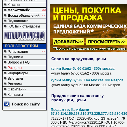
Каталог
Маркетплейс
<<
Доска объявлений
<<
Подшипники
ГОСТы и стандарты
ПОЛЬЗОВАТЕЛЯМ
Регистрация
<<
Подписка
Спрос на продукцию, цены
Вопросы FAQ
Разделы
купим балку бу 60 б1/б2 - 300т москва
Информеры
купим балку бу 60 б1/б2 - 300т москва
Выставки
купим балку бу 50б2 на Москве 200 метров
Реклама
купим балку бу 50б2 на Москве 200 метров
О компании
Контакты
Предложения на поставку
продукции, цены
Поиск по сайту
Продам трубы и балки
57,89,114,159,168,219,273,325,377,426,530,63
?1220х17 ГОСТ 20295-85, К56, 23тн, 2024г, 79
000 с НДC, Челябинск ?1220х19 ГОСТ 10706-
76, ст.09г2с, 2022г, 22, 8тн, 79 000 с НДC,