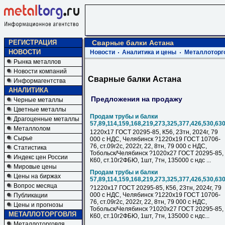
РЕГИСТРАЦИЯ
Сварные балки Астана
НОВОСТИ
Новости
Аналитика и цены
Металлоторг
Рынка металлов
Новости компаний
Сварные балки Астана
Информагентства
АНАЛИТИКА
Предложения на продажу
Черные металлы
Цветные металлы
Продам трубы и балки
Драгоценные металлы
57,89,114,159,168,219,273,325,377,426,530,63
Металлолом
1220х17 ГОСТ 20295-85, К56, 23тн, 2024г, 79
Сырье
000 с НДC, Челябинск ?1220х19 ГОСТ 10706-
76, ст.09г2с, 2022г, 22, 8тн, 79 000 с НДC,
Статистика
Тобольск/Челябинск ?1020х27 ГОСТ 20295-85,
Индекс цен России
К60, ст.10г2ФБЮ, 1шт, 7тн, 135000 с ндс ...
Мировые цены
Продам трубы и балки
Цены на биржах
57,89,114,159,168,219,273,325,377,426,530,63
Вопрос месяца
?1220х17 ГОСТ 20295-85, К56, 23тн, 2024г, 79
000 с НДC, Челябинск ?1220х19 ГОСТ 10706-
Публикации
76, ст.09г2с, 2022г, 22, 8тн, 79 000 с НДC,
Цены и прогнозы
Тобольск/Челябинск ?1020х27 ГОСТ 20295-85,
МЕТАЛЛОТОРГОВЛЯ
К60, ст.10г2ФБЮ, 1шт, 7тн, 135000 с ндс...
Металлоторговля