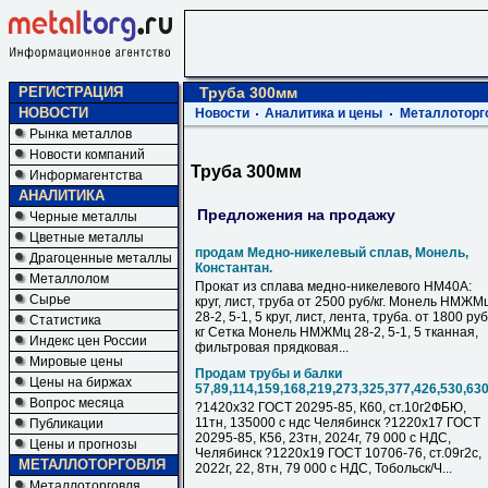
РЕГИСТРАЦИЯ
Труба 300мм
НОВОСТИ
Новости
Аналитика и цены
Металлоторг
Рынка металлов
Новости компаний
Труба 300мм
Информагентства
АНАЛИТИКА
Предложения на продажу
Черные металлы
Цветные металлы
продам Медно-никелевый сплав, Монель,
Драгоценные металлы
Константан.
Металлолом
Прокат из сплава медно-никелевого НМ40А:
Сырье
круг, лист, труба от 2500 руб/кг. Монель НМЖМ
28-2, 5-1, 5 круг, лист, лента, труба. от 1800 руб
Статистика
кг Сетка Монель НМЖМц 28-2, 5-1, 5 тканная,
Индекс цен России
фильтровая прядковая...
Мировые цены
Продам трубы и балки
Цены на биржах
57,89,114,159,168,219,273,325,377,426,530,63
Вопрос месяца
?1420х32 ГОСТ 20295-85, К60, ст.10г2ФБЮ,
11тн, 135000 с ндс Челябинск ?1220х17 ГОСТ
Публикации
20295-85, К56, 23тн, 2024г, 79 000 с НДC,
Цены и прогнозы
Челябинск ?1220х19 ГОСТ 10706-76, ст.09г2с,
МЕТАЛЛОТОРГОВЛЯ
2022г, 22, 8тн, 79 000 с НДC, Тобольск/Ч...
Металлоторговля