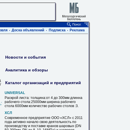
овля
Доска объявлений
Подписка
Реклама
Новости и события
Аналитика и обзоры
ц
Каталог организаций и предприятий
/
UNIVERSAL
Раскрой листа: толщина:от 4 до
300мм
длинна
рабочего стола:25000мм ширина рабочего
0,720,820,1020,1220,1420
стола 6000мм количество рабочих столов :3.
ХСЛ
Современное предприятие ООО «ХСЛ» с 2011
года активно начало свою деятельность по
производству и поставке кранов шаровых (DN