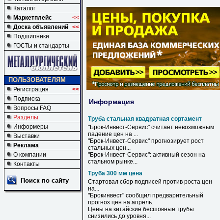
Каталог
Маркетплейс
<<
Доска объявлений
<<
Подшипники
ГОСТы и стандарты
ПОЛЬЗОВАТЕЛЯМ
Регистрация
<<
Подписка
Информация
Вопросы FAQ
Разделы
Труба стальная квадратная сортамент
Информеры
"Брок-Инвест-Сервис" считает невозможным
падение цен на ...
Выставки
"Брок-Инвест-Сервис" прогнозирует рост
Реклама
стальных
цен...
О компании
"Брок-Инвест-Сервис": активный сезон на
стальном
рынке...
Контакты
Труба 300 мм цена
Поиск по сайту
Стартовал сбор подписей против роста
цен
на...
"Брокинвест" сообщил предварительный
прогноз
цен
на апрель.
Цены
на китайские бесшовные
трубы
снизились до уровня...