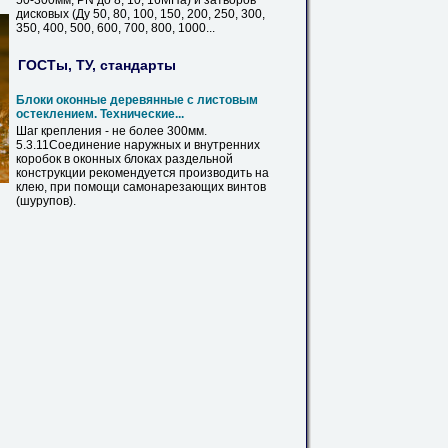
50-
300мм
, PN до 8, 10, 16МПа) и затворов
дисковых (Ду 50, 80, 100, 150, 200, 250, 300,
350, 400, 500, 600, 700, 800, 1000...
ГОСТы, ТУ, стандарты
Блоки оконные деревянные с листовым
остеклением. Технические...
Шаг крепления - не более
300мм
.
5.3.11Соединение наружных и внутренних
коробок в оконных блоках раздельной
конструкции рекомендуется производить на
клею, при помощи самонарезающих винтов
(шурупов).