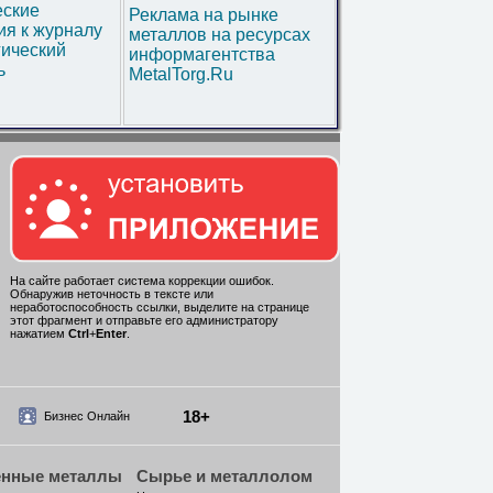
еские
Реклама на рынке
я к журналу
металлов на ресурсах
гический
информагентства
ь
MetalTorg.Ru
На сайте работает система коррекции ошибок.
Обнаружив неточность в тексте или
неработоспособность ссылки, выделите на странице
этот фрагмент и отправьте его администратору
нажатием
Ctrl
+
Enter
.
18+
Бизнес Онлайн
енные металлы
Сырье и металлолом