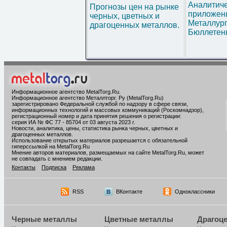
Аналитич
Прогнозы цен на рынке
приложени
черных, цветных и
Металлур
драгоценных металлов.
Бюллетен
Информационное агентство MetalTorg.Ru
.
Информационное агентство Металлторг. Ру (MetalTorg.Ru)
зарегистрировано Федеральной службой по надзору в сфере связи,
информационных технологий и массовых коммуникаций (Роскомнадзор),
регистрационный номер и дата принятия решения о регистрации:
серия ИА № ФС 77 - 85704 от 03 августа 2023 г.
Новости, аналитика, цены, статистика рынка черных, цветных и
драгоценных металлов.
Использование открытых материалов разрешается с обязательной
гиперссылкой на MetalTorg.Ru
Мнение авторов материалов, размещаемых на сайте MetalTorg.Ru, может
не совпадать с мнением редакции.
Контакты
Подписка
Реклама
RSS
ВКонтакте
Одноклассники
Черные металлы
Цветные металлы
Драгоц