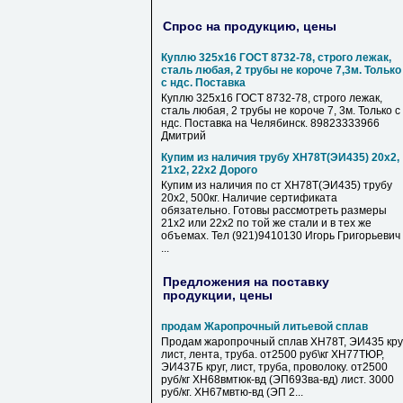
Спрос на продукцию, цены
Куплю 325х16 ГОСТ 8732-78, строго лежак,
сталь любая, 2 трубы не короче 7,3м. Только
с ндс. Поставка
Куплю 325х16 ГОСТ 8732-78, строго лежак,
сталь любая, 2 трубы не короче 7, 3м. Только с
ндс. Поставка на Челябинск. 89823333966
Дмитрий
Купим из наличия трубу ХН78Т(ЭИ435) 20х2,
21х2, 22х2 Дорого
Купим из наличия по ст ХН78Т(ЭИ435) трубу
20х2, 500кг. Наличие сертификата
обязательно. Готовы рассмотреть размеры
21х2 или 22х2 по той же стали и в тех же
объемах. Тел (921)9410130 Игорь Григорьевич
...
Предложения на поставку
продукции, цены
продам Жаропрочный литьевой сплав
Продам жаропрочный сплав ХН78Т, ЭИ435 круг
лист, лента, труба. от2500 руб\кг ХН77ТЮР,
ЭИ437Б круг, лист, труба, проволоку. от2500
руб/кг ХН68вмтюк-вд (ЭП693ва-вд) лист. 3000
руб/кг. ХН67мвтю-вд (ЭП 2...