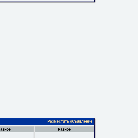
Разместить объявление
азное
Разное