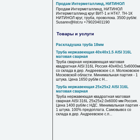
Продам Интерметаллинд, НИТИНОЛ
Продам Интерметаллинд, НИТИНОЛ
Интерметаллинд круг ВИТ-1 и НТ47. ТН-1К
НИТИНОЛ круг, труба, проволока. 3500 руб/кг.
Susarev@list.ru +79020401190
Товары и услуги
Раскладушка труба 18мм
Труба нержавеющая 40х40х1.5 AISI 316L
матовая сварная
Труба сварная нержавеющая матовая
квадратная AISI 316L Россия 40х40х1.5х6000м
со склада в дер. Андреевское с.п. Молоковское
Московской области. Минимальная партия - 1
штука. Цена 1650 руб/м с Н...
Труба нержавеющая 25х25х2 AISI 316L
матовая сварная
Труба нержавеющая квадратная матовая
сварная AISI 316L 25х25х2.0х6000 мм Россия.
Цена 1400 руб/м с НДС. Минимальная партия 
1 штука. 100% предоплата. Самовывоз со
склада в дер. Андреевское с.п...