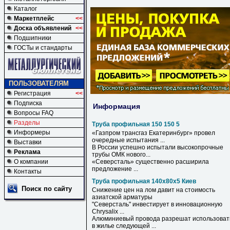
Каталог
Маркетплейс
<<
Доска объявлений
<<
Подшипники
ГОСТы и стандарты
ПОЛЬЗОВАТЕЛЯМ
Регистрация
<<
Подписка
Информация
Вопросы FAQ
Разделы
Труба профильная 150 150 5
Информеры
«Газпром трансгаз Екатеринбург» провел
очередные испытания ...
Выставки
В России успешно испытали высокопрочные
Реклама
трубы
ОМК нового...
О компании
«Северсталь» существенно расширила
предложение ...
Контакты
Труба профильная 140х80х5 Киев
Поиск по сайту
Снижение цен на лом давит на стоимость
азиатской арматуры
"Северсталь" инвестирует в инновационную
Chrysalix ...
Алюминиевый провода разрешат использоват
в жилье следующей ...