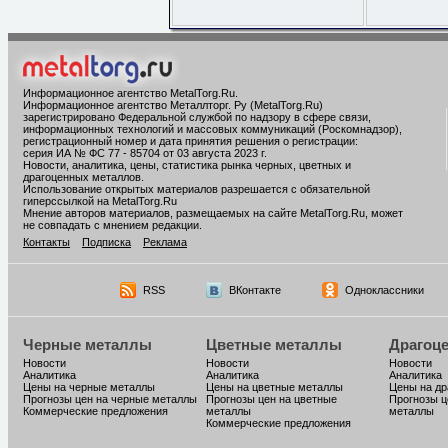
Информационное агентство MetalTorg.Ru
.
Информационное агентство Металлторг. Ру (MetalTorg.Ru)
зарегистрировано Федеральной службой по надзору в сфере связи,
информационных технологий и массовых коммуникаций (Роскомнадзор),
регистрационный номер и дата принятия решения о регистрации:
серия ИА № ФС 77 - 85704 от 03 августа 2023 г.
Новости, аналитика, цены, статистика рынка черных, цветных и
драгоценных металлов.
Использование открытых материалов разрешается с обязательной
гиперссылкой на MetalTorg.Ru
Мнение авторов материалов, размещаемых на сайте MetalTorg.Ru, может
не совпадать с мнением редакции.
Контакты
Подписка
Реклама
RSS
ВКонтакте
Одноклассники
Черные металлы
Цветные металлы
Драгоц
Новости
Новости
Новости
Аналитика
Аналитика
Аналитика
Цены на черные металлы
Цены на цветные металлы
Цены на д
Прогнозы цен на черные металлы
Прогнозы цен на цветные
Прогнозы ц
Коммерческие предложения
металлы
металлы
Коммерческие предложения