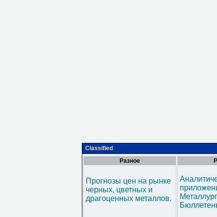
Classified
Разное
Р
Аналитич
Прогнозы цен на рынке
приложени
черных, цветных и
Металлур
драгоценных металлов.
Бюллетен