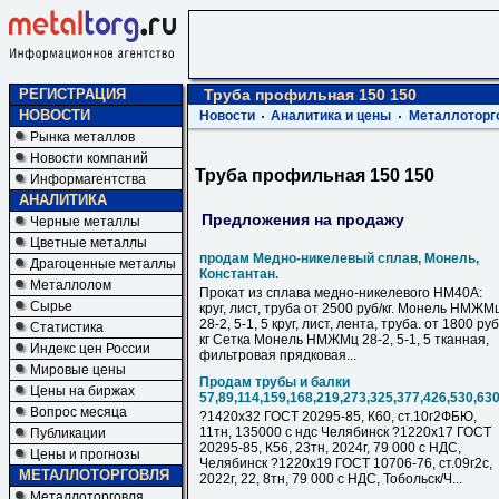
РЕГИСТРАЦИЯ
Труба профильная 150 150
НОВОСТИ
Новости
Аналитика и цены
Металлоторг
Рынка металлов
Новости компаний
Труба профильная 150 150
Информагентства
АНАЛИТИКА
Предложения на продажу
Черные металлы
Цветные металлы
продам Медно-никелевый сплав, Монель,
Драгоценные металлы
Константан.
Металлолом
Прокат из сплава медно-никелевого НМ40А:
Сырье
круг, лист, труба от 2500 руб/кг. Монель НМЖМ
28-2, 5-1, 5 круг, лист, лента, труба. от 1800 руб
Статистика
кг Сетка Монель НМЖМц 28-2, 5-1, 5 тканная,
Индекс цен России
фильтровая прядковая...
Мировые цены
Продам трубы и балки
Цены на биржах
57,89,114,159,168,219,273,325,377,426,530,63
Вопрос месяца
?1420х32 ГОСТ 20295-85, К60, ст.10г2ФБЮ,
11тн, 135000 с ндс Челябинск ?1220х17 ГОСТ
Публикации
20295-85, К56, 23тн, 2024г, 79 000 с НДC,
Цены и прогнозы
Челябинск ?1220х19 ГОСТ 10706-76, ст.09г2с,
МЕТАЛЛОТОРГОВЛЯ
2022г, 22, 8тн, 79 000 с НДC, Тобольск/Ч...
Металлоторговля