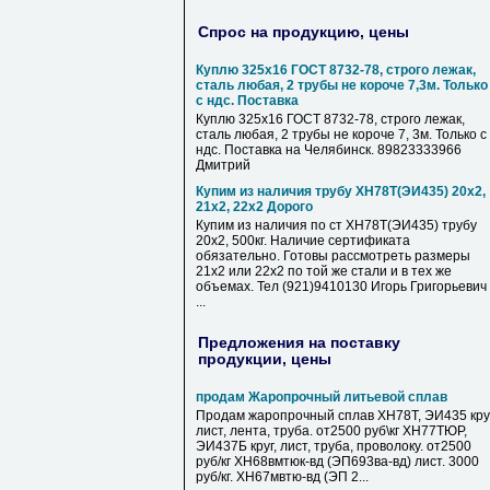
Спрос на продукцию, цены
Куплю 325х16 ГОСТ 8732-78, строго лежак,
сталь любая, 2 трубы не короче 7,3м. Только
с ндс. Поставка
Куплю 325х16 ГОСТ 8732-78, строго лежак,
сталь любая, 2 трубы не короче 7, 3м. Только с
ндс. Поставка на Челябинск. 89823333966
Дмитрий
Купим из наличия трубу ХН78Т(ЭИ435) 20х2,
21х2, 22х2 Дорого
Купим из наличия по ст ХН78Т(ЭИ435) трубу
20х2, 500кг. Наличие сертификата
обязательно. Готовы рассмотреть размеры
21х2 или 22х2 по той же стали и в тех же
объемах. Тел (921)9410130 Игорь Григорьевич
...
Предложения на поставку
продукции, цены
продам Жаропрочный литьевой сплав
Продам жаропрочный сплав ХН78Т, ЭИ435 круг
лист, лента, труба. от2500 руб\кг ХН77ТЮР,
ЭИ437Б круг, лист, труба, проволоку. от2500
руб/кг ХН68вмтюк-вд (ЭП693ва-вд) лист. 3000
руб/кг. ХН67мвтю-вд (ЭП 2...