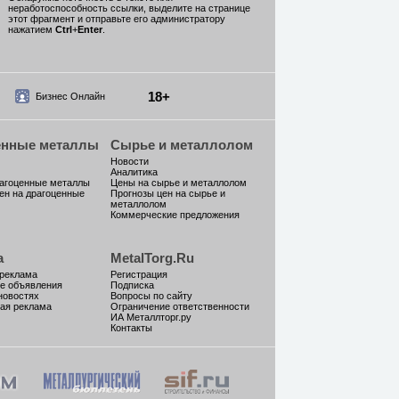
неработоспособность ссылки, выделите на странице
этот фрагмент и отправьте его администратору
нажатием
Ctrl
+
Enter
.
18+
Бизнес Онлайн
енные металлы
Сырье и металлолом
Новости
Аналитика
рагоценные металлы
Цены на сырье и металлолом
ен на драгоценные
Прогнозы цен на сырье и
металлолом
Коммерческие предложения
а
MetalTorg.Ru
 реклама
Регистрация
е объявления
Подписка
новостях
Вопросы по сайту
ая реклама
Ограничение ответственности
ИА Металлторг.ру
Контакты