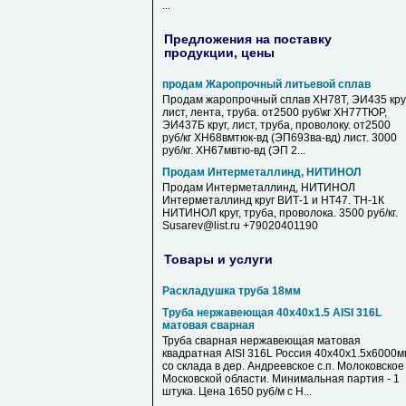
...
Предложения на поставку
продукции, цены
продам Жаропрочный литьевой сплав
Продам жаропрочный сплав ХН78Т, ЭИ435 круг
лист, лента, труба. от2500 руб\кг ХН77ТЮР,
ЭИ437Б круг, лист, труба, проволоку. от2500
руб/кг ХН68вмтюк-вд (ЭП693ва-вд) лист. 3000
руб/кг. ХН67мвтю-вд (ЭП 2...
Продам Интерметаллинд, НИТИНОЛ
Продам Интерметаллинд, НИТИНОЛ
Интерметаллинд круг ВИТ-1 и НТ47. ТН-1К
НИТИНОЛ круг, труба, проволока. 3500 руб/кг.
Susarev@list.ru +79020401190
Товары и услуги
Раскладушка труба 18мм
Труба нержавеющая 40х40х1.5 AISI 316L
матовая сварная
Труба сварная нержавеющая матовая
квадратная AISI 316L Россия 40х40х1.5х6000м
со склада в дер. Андреевское с.п. Молоковское
Московской области. Минимальная партия - 1
штука. Цена 1650 руб/м с Н...