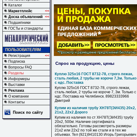
Каталог
Маркетплейс
<<
Доска объявлений
<<
Подшипники
ГОСТы и стандарты
ПОЛЬЗОВАТЕЛЯМ
Регистрация
<<
Подписка
Спрос на продукцию, цены
Вопросы FAQ
Разделы
Куплю 325х16 ГОСТ 8732-78, строго лежак,
сталь любая, 2 трубы не короче 7,3м. Только
Информеры
с ндс. Поставка
Выставки
Куплю 325х16 ГОСТ 8732-78, строго лежак,
Реклама
сталь любая, 2 трубы не короче 7, 3м. Только с
О компании
ндс. Поставка на Челябинск. 89823333966
Дмитрий
Контакты
Купим из наличия трубу ХН78Т(ЭИ435) 20х2,
Поиск по сайту
21х2, 22х2 Дорого
Купим из наличия по ст ХН78Т(ЭИ435) трубу
20х2, 500кг. Наличие сертификата
обязательно. Готовы рассмотреть размеры
21х2 или 22х2 по той же стали и в тех же
объемах. Тел (921)9410130 Игорь Григорьевич