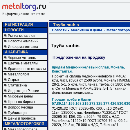
РЕГИСТРАЦИЯ
Труба rauhis
НОВОСТИ
Новости
Аналитика и цены
Металлоторг
Рынка металлов
Новости компаний
Труба rauhis
Информагентства
АНАЛИТИКА
Предложения на продажу
Черные металлы
Цветные металлы
продам Медно-никелевый сплав, Монель,
Драгоценные металлы
Константан.
Металлолом
Прокат из сплава медно-никелевого НМ40А:
Сырье
круг, лист, труба от 2500 руб/кг. Монель НМЖМ
28-2, 5-1, 5 круг, лист, лента, труба. от 1800 руб
Статистика
кг Сетка Монель НМЖМц 28-2, 5-1, 5 тканная,
Индекс цен России
фильтровая прядковая...
Мировые цены
Продам трубы и балки
Цены на биржах
57,89,114,159,168,219,273,325,377,426,530,63
Вопрос месяца
?1420х32 ГОСТ 20295-85, К60, ст.10г2ФБЮ,
11тн, 135000 с ндс Челябинск ?1220х17 ГОСТ
Публикации
20295-85, К56, 23тн, 2024г, 79 000 с НДC,
Цены и прогнозы
Челябинск ?1220х19 ГОСТ 10706-76, ст.09г2с,
МЕТАЛЛОТОРГОВЛЯ
2022г, 22, 8тн, 79 000 с НДC, Тобольск/Ч...
Металлоторговля