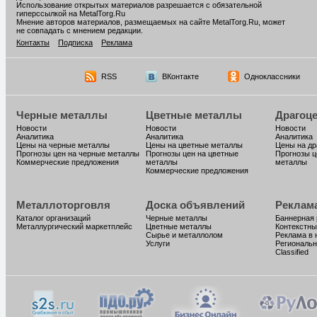
Использование открытых материалов разрешается с обязательной
гиперссылкой на MetalTorg.Ru
Мнение авторов материалов, размещаемых на сайте MetalTorg.Ru, может
не совпадать с мнением редакции.
Контакты
Подписка
Реклама
RSS
ВКонтакте
Одноклассники
Черные металлы
Цветные металлы
Драгоц
Новости
Новости
Новости
Аналитика
Аналитика
Аналитика
Цены на черные металлы
Цены на цветные металлы
Цены на д
Прогнозы цен на черные металлы
Прогнозы цен на цветные
Прогнозы ц
Коммерческие предложения
металлы
металлы
Коммерческие предложения
Металлоторговля
Доска объявлений
Реклам
Каталог организаций
Черные металлы
Баннерная
Металлургический маркетплейс
Цветные металлы
Контекстны
Сырье и металлолом
Реклама в 
Услуги
Региональн
Classified