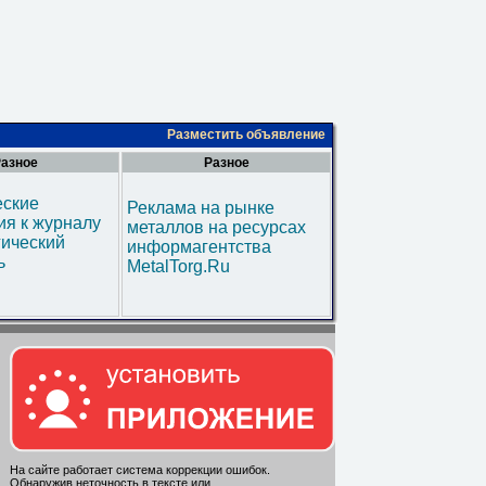
Разместить объявление
азное
Разное
еские
Реклама на рынке
я к журналу
металлов на ресурсах
гический
информагентства
ь
MetalTorg.Ru
На сайте работает система коррекции ошибок.
Обнаружив неточность в тексте или