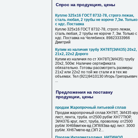
Спрос на продукцию, цены
Куплю 325х16 ГОСТ 8732-78, строго лежак,
сталь любая, 2 трубы не короче 7,3м. Только
с ндс. Поставка
Куплю 325х16 ГОСТ 8732-78, строго лежак,
сталь любая, 2 трубы не короче 7, 3м. Только с
ндс. Поставка на Челябинск. 89823333966
Дмитрий
Купим из наличия трубу ХН78Т(ЭИ435) 20х2,
21х2, 22х2 Дорого
Купим из наличия по ст ХН78Т(ЭИ435) трубу
20х2, 500кг. Наличие сертификата
обязательно. Готовы рассмотреть размеры
21х2 или 22х2 по той же стали и в тех же
объемах. Тел (921)9410130 Игорь Григорьевич
...
Предложения на поставку
продукции, цены
продам Жаропрочный литьевой сплав
Продам жаропрочный сплав ХН78Т, ЭИ435 круг
лист, лента, труба. от2500 руб\кг ХН77ТЮР,
ЭИ437Б круг, лист, труба, проволоку. от2500
руб/кг ХН68вмтюк-вд (ЭП693ва-вд) лист. 3000
руб/кг. ХН67мвтю-вд (ЭП 2...
Продам Интерметаллинд, НИТИНОЛ