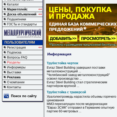
Каталог
Маркетплейс
<<
Доска объявлений
<<
Подшипники
ГОСТы и стандарты
ПОЛЬЗОВАТЕЛЯМ
Регистрация
<<
Подписка
Информация
Вопросы FAQ
Разделы
Трубостойка чертеж
Информеры
Evraz Steel Building завершил поставки
металлоконструкций ...
Выставки
"Челябинский завод металлоконструкций"
Реклама
освоил производство ...
О компании
Evraz Steel Building стал стратегическим
партнёром крупной ...
Контакты
Трубостойка с траверсой
Поиск по сайту
Уралэлектромедь нарастила объемы горячего
цинкования
ММЗ перезапущен после модернизации
"Евраз ЗСМК" отправил в Германию опытную
партию 60-метровых ...