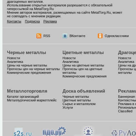
драгоценных металлов.
Использование открытых материалов разрешается с обязательной
гиперссылкой на MetalTorg.Ru
Мнение авторов материалов, размещаемых на сайте MetalTorg.Ru, может
не совпадать с мнением редакции.
Контакты
Подписка
Реклама
RSS
ВКонтакте
Одноклассники
Черные металлы
Цветные металлы
Драгоц
Новости
Новости
Новости
Аналитика
Аналитика
Аналитика
Цены на черные металлы
Цены на цветные металлы
Цены на д
Прогнозы цен на черные металлы
Прогнозы цен на цветные
Прогнозы ц
Коммерческие предложения
металлы
металлы
Коммерческие предложения
Металлоторговля
Доска объявлений
Реклам
Каталог организаций
Черные металлы
Баннерная
Металлургический маркетплейс
Цветные металлы
Контекстны
Сырье и металлолом
Реклама в 
Услуги
Региональн
Classified