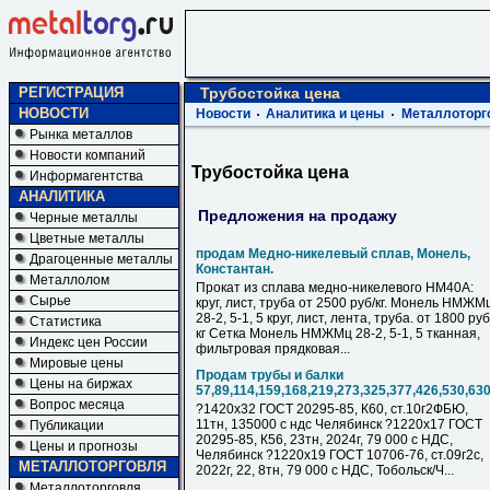
РЕГИСТРАЦИЯ
Трубостойка цена
НОВОСТИ
Новости
Аналитика и цены
Металлоторг
Рынка металлов
Новости компаний
Трубостойка цена
Информагентства
АНАЛИТИКА
Предложения на продажу
Черные металлы
Цветные металлы
продам Медно-никелевый сплав, Монель,
Драгоценные металлы
Константан.
Металлолом
Прокат из сплава медно-никелевого НМ40А:
Сырье
круг, лист, труба от 2500 руб/кг. Монель НМЖМ
28-2, 5-1, 5 круг, лист, лента, труба. от 1800 руб
Статистика
кг Сетка Монель НМЖМц 28-2, 5-1, 5 тканная,
Индекс цен России
фильтровая прядковая...
Мировые цены
Продам трубы и балки
Цены на биржах
57,89,114,159,168,219,273,325,377,426,530,63
Вопрос месяца
?1420х32 ГОСТ 20295-85, К60, ст.10г2ФБЮ,
11тн, 135000 с ндс Челябинск ?1220х17 ГОСТ
Публикации
20295-85, К56, 23тн, 2024г, 79 000 с НДC,
Цены и прогнозы
Челябинск ?1220х19 ГОСТ 10706-76, ст.09г2с,
МЕТАЛЛОТОРГОВЛЯ
2022г, 22, 8тн, 79 000 с НДC, Тобольск/Ч...
Металлоторговля