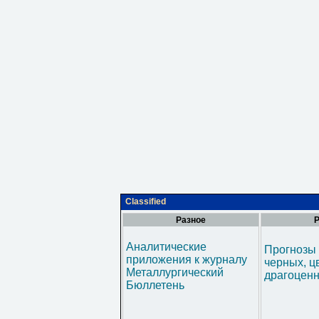
Classified
Разное
Р
Аналитические
Прогнозы 
приложения к журналу
черных, ц
Металлургический
драгоценн
Бюллетень