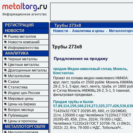
РЕГИСТРАЦИЯ
Трубы 273х8
НОВОСТИ
Новости
Аналитика и цены
Металлоторг
Рынка металлов
Новости компаний
Трубы 273х8
Информагентства
АНАЛИТИКА
Предложения на продажу
Черные металлы
Цветные металлы
продам Медно-никелевый сплав, Монель,
Драгоценные металлы
Константан.
Металлолом
Прокат из сплава медно-никелевого НМ40А:
Сырье
круг, лист, труба от 2500 руб/кг. Монель НМЖМ
28-2, 5-1, 5 круг, лист, лента, труба. от 1800 руб
Статистика
кг Сетка Монель НМЖМц 28-2, 5-1, 5 тканная,
Индекс цен России
фильтровая прядковая...
Мировые цены
Продам трубы и балки
Цены на биржах
57,89,114,159,168,219,273,325,377,426,530,63
Вопрос месяца
?1420х32 ГОСТ 20295-85, К60, ст.10г2ФБЮ,
11тн, 135000 с ндс Челябинск ?1220х17 ГОСТ
Публикации
20295-85, К56, 23тн, 2024г, 79 000 с НДC,
Цены и прогнозы
Челябинск ?1220х19 ГОСТ 10706-76, ст.09г2с,
МЕТАЛЛОТОРГОВЛЯ
2022г, 22, 8тн, 79 000 с НДC, Тобольск/Ч...
Металлоторговля