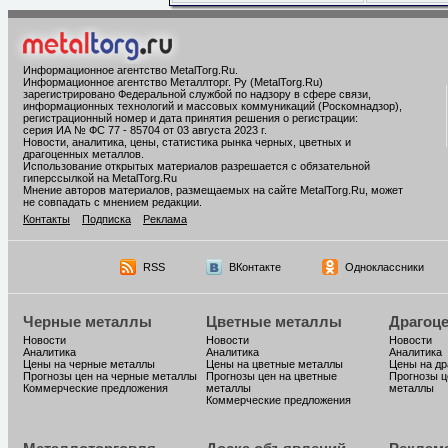
Информационное агентство MetalTorg.Ru
.
Информационное агентство Металлторг. Ру (MetalTorg.Ru)
зарегистрировано Федеральной службой по надзору в сфере связи,
информационных технологий и массовых коммуникаций (Роскомнадзор),
регистрационный номер и дата принятия решения о регистрации:
серия ИА № ФС 77 - 85704 от 03 августа 2023 г.
Новости, аналитика, цены, статистика рынка черных, цветных и
драгоценных металлов.
Использование открытых материалов разрешается с обязательной
гиперссылкой на MetalTorg.Ru
Мнение авторов материалов, размещаемых на сайте MetalTorg.Ru, может
не совпадать с мнением редакции.
Контакты
Подписка
Реклама
RSS
ВКонтакте
Одноклассники
Черные металлы
Цветные металлы
Драгоц
Новости
Новости
Новости
Аналитика
Аналитика
Аналитика
Цены на черные металлы
Цены на цветные металлы
Цены на д
Прогнозы цен на черные металлы
Прогнозы цен на цветные
Прогнозы ц
Коммерческие предложения
металлы
металлы
Коммерческие предложения