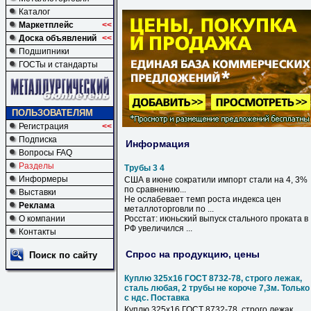
Каталог
Маркетплейс
<<
Доска объявлений
<<
Подшипники
ГОСТы и стандарты
ПОЛЬЗОВАТЕЛЯМ
Регистрация
<<
Подписка
Информация
Вопросы FAQ
Разделы
Трубы 3 4
Информеры
США в июне сократили импорт стали на
4
,
3
%
по сравнению...
Выставки
Не ослабевает темп роста индекса цен
Реклама
металлоторговли по ...
О компании
Росстат: июньский выпуск стального проката в
РФ увеличился ...
Контакты
Спрос на продукцию, цены
Поиск по сайту
Куплю 325х16 ГОСТ 8732-78, строго лежак,
сталь любая, 2 трубы не короче 7,3м. Только
с ндс. Поставка
Куплю 325х16 ГОСТ 8732-78, строго лежак,