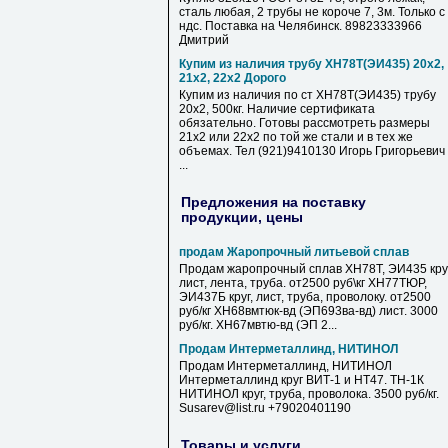
сталь любая, 2 трубы не короче 7, 3м. Только с
ндс. Поставка на Челябинск. 89823333966
Дмитрий
Купим из наличия трубу ХН78Т(ЭИ435) 20х2,
21х2, 22х2 Дорого
Купим из наличия по ст ХН78Т(ЭИ435) трубу
20х2, 500кг. Наличие сертификата
обязательно. Готовы рассмотреть размеры
21х2 или 22х2 по той же стали и в тех же
объемах. Тел (921)9410130 Игорь Григорьевич
...
Предложения на поставку
продукции, цены
продам Жаропрочный литьевой сплав
Продам жаропрочный сплав ХН78Т, ЭИ435 круг
лист, лента, труба. от2500 руб\кг ХН77ТЮР,
ЭИ437Б круг, лист, труба, проволоку. от2500
руб/кг ХН68вмтюк-вд (ЭП693ва-вд) лист. 3000
руб/кг. ХН67мвтю-вд (ЭП 2...
Продам Интерметаллинд, НИТИНОЛ
Продам Интерметаллинд, НИТИНОЛ
Интерметаллинд круг ВИТ-1 и НТ47. ТН-1К
НИТИНОЛ круг, труба, проволока. 3500 руб/кг.
Susarev@list.ru +79020401190
Товары и услуги