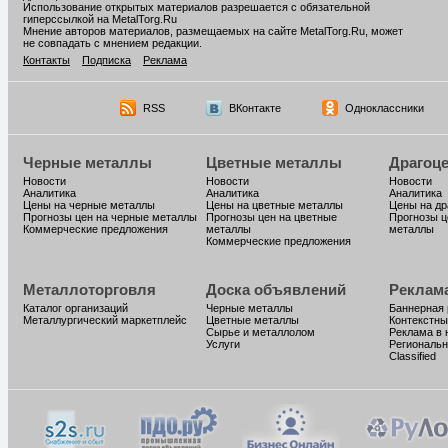
Использование открытых материалов разрешается с обязательной
гиперссылкой на MetalTorg.Ru
Мнение авторов материалов, размещаемых на сайте MetalTorg.Ru, может
не совпадать с мнением редакции.
Контакты
Подписка
Реклама
RSS
ВКонтакте
Одноклассники
Черные металлы
Цветные металлы
Драгоц
Новости
Новости
Новости
Аналитика
Аналитика
Аналитика
Цены на черные металлы
Цены на цветные металлы
Цены на д
Прогнозы цен на черные металлы
Прогнозы цен на цветные
Прогнозы ц
Коммерческие предложения
металлы
металлы
Коммерческие предложения
Металлоторговля
Доска объявлений
Реклам
Каталог организаций
Черные металлы
Баннерная
Металлургический маркетплейс
Цветные металлы
Контекстны
Сырье и металлолом
Реклама в 
Услуги
Региональн
Classified