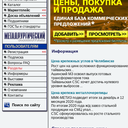
Каталог
Маркетплейс
<<
Доска объявлений
<<
Подшипники
ГОСТы и стандарты
ПОЛЬЗОВАТЕЛЯМ
Информация
Регистрация
<<
Подписка
Цена крепежных углов в Челябинске
Вопросы FAQ
Рост
цен
на цинк осложнил функционирование
Разделы
тайваньских...
Информеры
Ашинский МЗ освоил выпуск готовых
трансформаторов тока
Выставки
Тайваньская CSC хочет достичь нулевого
Реклама
уровня выбросов ...
О компании
Цена крепежа металлочерепицы
Контакты
ММК-МЕТИЗ подводит итоги за декабрь и 12
месяцев 2020 года.
Поиск по сайту
По итогам 2020 года ж/д завоз стальной
продукции на СМЦ упал...
CSC сфокусировалась на росте стального
производства