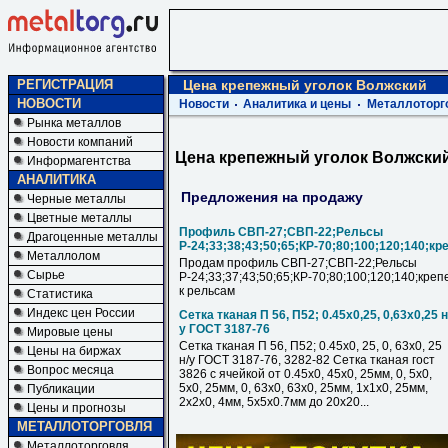
РЕГИСТРАЦИЯ
Цена крепежный уголок Волжский
НОВОСТИ
Новости
Аналитика и цены
Металлоторг
Рынка металлов
Новости компаний
Цена крепежный уголок Волжски
Информагентства
АНАЛИТИКА
Предложения на продажу
Черные металлы
Цветные металлы
Профиль СВП-27;СВП-22;Рельсы
Драгоценные металлы
Р-24;33;38;43;50;65;КР-70;80;100;120;140;кр
Металлолом
Продам профиль СВП-27;СВП-22;Рельсы
Сырье
Р-24;33;37;43;50;65;КР-70;80;100;120;140;креп
к рельсам
Статистика
Индекс цен России
Сетка тканая П 56, П52; 0.45х0,25, 0,63х0,25 н
у ГОСТ 3187-76
Мировые цены
Сетка тканая П 56, П52; 0.45х0, 25, 0, 63х0, 25
Цены на биржах
н/у ГОСТ 3187-76, 3282-82 Сетка тканая гост
Вопрос месяца
3826 с ячейкой от 0.45х0, 45х0, 25мм, 0, 5х0,
5х0, 25мм, 0, 63х0, 63х0, 25мм, 1х1х0, 25мм,
Публикации
2х2х0, 4мм, 5х5х0.7мм до 20х20...
Цены и прогнозы
МЕТАЛЛОТОРГОВЛЯ
Металлоторговля