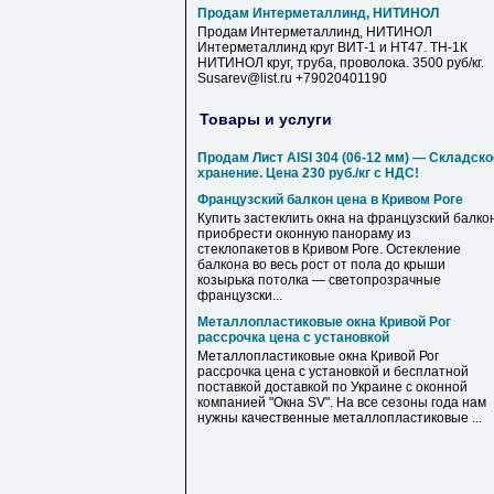
Продам Интерметаллинд, НИТИНОЛ
Продам Интерметаллинд, НИТИНОЛ
Интерметаллинд круг ВИТ-1 и НТ47. ТН-1К
НИТИНОЛ круг, труба, проволока. 3500 руб/кг.
Susarev@list.ru +79020401190
Товары и услуги
Продам Лист AISI 304 (06-12 мм) — Складско
хранение. Цена 230 руб./кг с НДС!
Французский балкон цена в Кривом Роге
Купить застеклить окна на французский балкон
приобрести оконную панораму из
стеклопакетов в Кривом Роге. Остекление
балкона во весь рост от пола до крыши
козырька потолка — светопрозрачные
французски...
Металлопластиковые окна Кривой Рог
рассрочка цена с установкой
Металлопластиковые окна Кривой Рог
рассрочка цена с установкой и бесплатной
поставкой доставкой по Украине с оконной
компанией "Окна SV". На все сезоны года нам
нужны качественные металлопластиковые ...