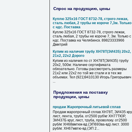
Спрос на продукцию, цены
Куплю 325х16 ГОСТ 8732-78, строго лежак,
сталь любая, 2 трубы не короче 7,3м. Только
с ндс. Поставка
Куплю 325х16 ГОСТ 8732-78, строго лежак,
сталь любая, 2 трубы не короче 7, 3м. Только с
ндс. Поставка на Челябинск. 89823333966
Дмитрий
Купим из наличия трубу ХН78Т(ЭИ435) 20х2,
21х2, 22х2 Дорого
Купим из наличия по ст ХН78Т(ЭИ435) трубу
20х2, 500кг. Наличие сертификата
обязательно. Готовы рассмотреть размеры
21х2 или 22х2 по той же стали и в тех же
объемах. Тел (921)9410130 Игорь Григорьевич
...
Предложения на поставку
продукции, цены
продам Жаропрочный литьевой сплав
Продам жаропрочный сплав ХН78Т, ЭИ435 круг
лист, лента, труба. от2500 руб\кг ХН77ТЮР,
ЭИ437Б круг, лист, труба, проволоку. от2500
руб/кг ХН68вмтюк-вд (ЭП693ва-вд) лист. 3000
руб/кг. ХН67мвтю-вд (ЭП 2...