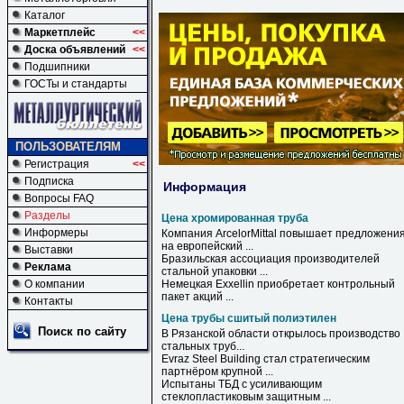
Каталог
Маркетплейс
<<
Доска объявлений
<<
Подшипники
ГОСТы и стандарты
ПОЛЬЗОВАТЕЛЯМ
Регистрация
<<
Подписка
Информация
Вопросы FAQ
Разделы
Цена хромированная труба
Информеры
Компания ArcelorMittal повышает предложени
на европейский ...
Выставки
Бразильская ассоциация производителей
Реклама
стальной упаковки ...
О компании
Немецкая Exxellin приобретает контрольный
пакет акций ...
Контакты
Цена трубы сшитый полиэтилен
Поиск по сайту
В Рязанской области открылось производство
стальных
труб
...
Evraz Steel Building стал стратегическим
партнёром крупной ...
Испытаны ТБД с усиливающим
стеклопластиковым защитным ...