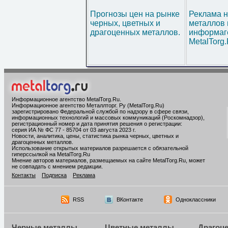
Прогнозы цен на рынке
Реклама н
черных, цветных и
металлов 
драгоценных металлов.
информаг
MetalTorg
Информационное агентство MetalTorg.Ru
.
Информационное агентство Металлторг. Ру (MetalTorg.Ru)
зарегистрировано Федеральной службой по надзору в сфере связи,
информационных технологий и массовых коммуникаций (Роскомнадзор),
регистрационный номер и дата принятия решения о регистрации:
серия ИА № ФС 77 - 85704 от 03 августа 2023 г.
Новости, аналитика, цены, статистика рынка черных, цветных и
драгоценных металлов.
Использование открытых материалов разрешается с обязательной
гиперссылкой на MetalTorg.Ru
Мнение авторов материалов, размещаемых на сайте MetalTorg.Ru, может
не совпадать с мнением редакции.
Контакты
Подписка
Реклама
RSS
ВКонтакте
Одноклассники
Черные металлы
Цветные металлы
Драгоц