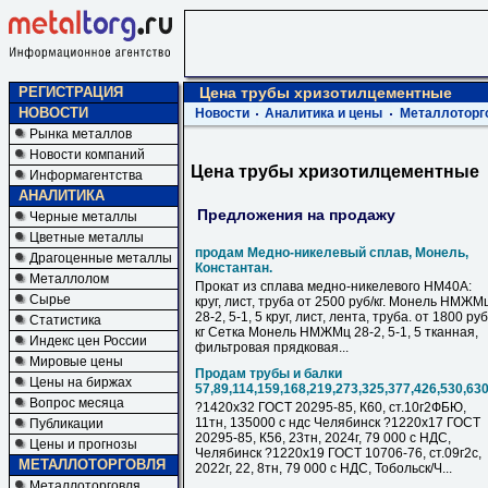
РЕГИСТРАЦИЯ
Цена трубы хризотилцементные
НОВОСТИ
Новости
Аналитика и цены
Металлоторг
Рынка металлов
Новости компаний
Цена трубы хризотилцементные
Информагентства
АНАЛИТИКА
Предложения на продажу
Черные металлы
Цветные металлы
продам Медно-никелевый сплав, Монель,
Драгоценные металлы
Константан.
Металлолом
Прокат из сплава медно-никелевого НМ40А:
Сырье
круг, лист, труба от 2500 руб/кг. Монель НМЖМ
28-2, 5-1, 5 круг, лист, лента, труба. от 1800 руб
Статистика
кг Сетка Монель НМЖМц 28-2, 5-1, 5 тканная,
Индекс цен России
фильтровая прядковая...
Мировые цены
Продам трубы и балки
Цены на биржах
57,89,114,159,168,219,273,325,377,426,530,63
Вопрос месяца
?1420х32 ГОСТ 20295-85, К60, ст.10г2ФБЮ,
11тн, 135000 с ндс Челябинск ?1220х17 ГОСТ
Публикации
20295-85, К56, 23тн, 2024г, 79 000 с НДC,
Цены и прогнозы
Челябинск ?1220х19 ГОСТ 10706-76, ст.09г2с,
МЕТАЛЛОТОРГОВЛЯ
2022г, 22, 8тн, 79 000 с НДC, Тобольск/Ч...
Металлоторговля