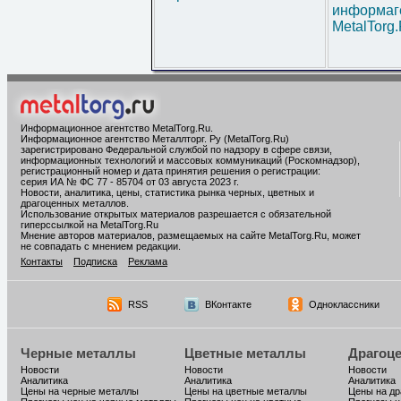
информаг
MetalTorg
Информационное агентство MetalTorg.Ru
.
Информационное агентство Металлторг. Ру (MetalTorg.Ru)
зарегистрировано Федеральной службой по надзору в сфере связи,
информационных технологий и массовых коммуникаций (Роскомнадзор),
регистрационный номер и дата принятия решения о регистрации:
серия ИА № ФС 77 - 85704 от 03 августа 2023 г.
Новости, аналитика, цены, статистика рынка черных, цветных и
драгоценных металлов.
Использование открытых материалов разрешается с обязательной
гиперссылкой на MetalTorg.Ru
Мнение авторов материалов, размещаемых на сайте MetalTorg.Ru, может
не совпадать с мнением редакции.
Контакты
Подписка
Реклама
RSS
ВКонтакте
Одноклассники
Черные металлы
Цветные металлы
Драгоц
Новости
Новости
Новости
Аналитика
Аналитика
Аналитика
Цены на черные металлы
Цены на цветные металлы
Цены на д