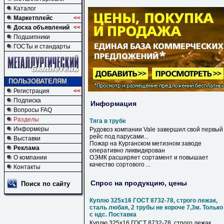
Каталог
Маркетплейс
<<
Доска объявлений
<<
Подшипники
ГОСТы и стандарты
ПОЛЬЗОВАТЕЛЯМ
Регистрация
<<
Подписка
Информация
Вопросы FAQ
Разделы
Тяга в трубе
Информеры
Рудовоз компании Vale завершил свой первый
рейс под парусами...
Выставки
Пожар на Курганском метизном заводе
Реклама
оперативно ликвидирован
О компании
ОЭМК расширяет сортамент и повышает
качество сортового ...
Контакты
Спрос на продукцию, цены
Поиск по сайту
Куплю 325х16 ГОСТ 8732-78, строго лежак,
сталь любая, 2 трубы не короче 7,3м. Только
с ндс. Поставка
Куплю 325х16 ГОСТ 8732-78, строго лежак,