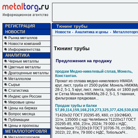
РЕГИСТРАЦИЯ
Тюнинг трубы
НОВОСТИ
Новости
Аналитика и цены
Металлоторг
Рынка металлов
Новости компаний
Тюнинг трубы
Информагентства
АНАЛИТИКА
Предложения на продажу
Черные металлы
Цветные металлы
продам Медно-никелевый сплав, Монель,
Драгоценные металлы
Константан.
Металлолом
Прокат из сплава медно-никелевого НМ40А:
Сырье
круг, лист, труба от 2500 руб/кг. Монель НМЖМ
28-2, 5-1, 5 круг, лист, лента, труба. от 1800 руб
Статистика
кг Сетка Монель НМЖМц 28-2, 5-1, 5 тканная,
Индекс цен России
фильтровая прядковая...
Мировые цены
Продам трубы и балки
Цены на биржах
57,89,114,159,168,219,273,325,377,426,530,63
Вопрос месяца
?1420х32 ГОСТ 20295-85, К60, ст.10г2ФБЮ,
11тн, 135000 с ндс Челябинск ?1220х17 ГОСТ
Публикации
20295-85, К56, 23тн, 2024г, 79 000 с НДC,
Цены и прогнозы
Челябинск ?1220х19 ГОСТ 10706-76, ст.09г2с,
МЕТАЛЛОТОРГОВЛЯ
2022г, 22, 8тн, 79 000 с НДC, Тобольск/Ч...
Металлоторговля