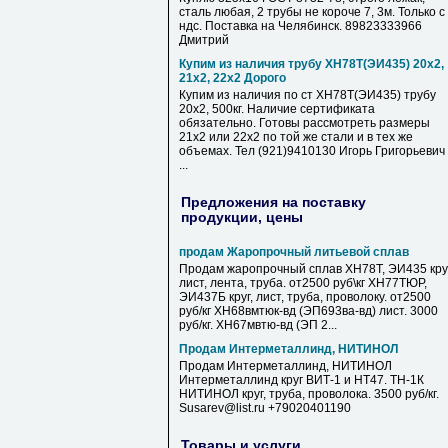
сталь любая, 2 трубы не короче 7, 3м. Только с
ндс. Поставка на Челябинск. 89823333966
Дмитрий
Купим из наличия трубу ХН78Т(ЭИ435) 20х2,
21х2, 22х2 Дорого
Купим из наличия по ст ХН78Т(ЭИ435) трубу
20х2, 500кг. Наличие сертификата
обязательно. Готовы рассмотреть размеры
21х2 или 22х2 по той же стали и в тех же
объемах. Тел (921)9410130 Игорь Григорьевич
...
Предложения на поставку
продукции, цены
продам Жаропрочный литьевой сплав
Продам жаропрочный сплав ХН78Т, ЭИ435 круг
лист, лента, труба. от2500 руб\кг ХН77ТЮР,
ЭИ437Б круг, лист, труба, проволоку. от2500
руб/кг ХН68вмтюк-вд (ЭП693ва-вд) лист. 3000
руб/кг. ХН67мвтю-вд (ЭП 2...
Продам Интерметаллинд, НИТИНОЛ
Продам Интерметаллинд, НИТИНОЛ
Интерметаллинд круг ВИТ-1 и НТ47. ТН-1К
НИТИНОЛ круг, труба, проволока. 3500 руб/кг.
Susarev@list.ru +79020401190
Товары и услуги