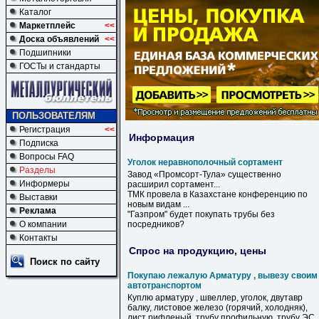
Каталог
Маркетплейс
<<
Доска объявлений
<<
Подшипники
ГОСТы и стандарты
ПОЛЬЗОВАТЕЛЯМ
Регистрация
<<
Информация
Подписка
Вопросы FAQ
Уголок неравнополочный сортамент
Разделы
Завод «Промсорт-Тула» существенно
Информеры
расширил
сортамент
...
ТМК провела в Казахстане конференцию по
Выставки
новым видам ...
Реклама
"Газпром" будет покупать трубы без
О компании
посредников?
Контакты
Спрос на продукцию, цены
Поиск по сайту
Покупаю лежалую Арматуру , вывезу своим
автотранспортом
Куплю арматуру , швеллер, уголок, двутавр
балку, листовое железо (горячий, холодняк),
лист рифленый, трубу профильную, трубу ЭС,