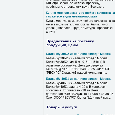
БШ, оцинкованное железо, просечку,
профнастил, проволоку, круги Все раз...
Куплю мерную арматуру любого качества , а
так же все виды металлопроката
Куплю мерную арматуру любого качества , а та
же все виды металлопроката , балка , лист ,
уголок , швеллер , круг , арматура , проволока,
шпунт
Предложения на поставку
продукции, цены
Балка б/у 30Б2 из наличия склад г. Москва
Балка б/у 30Б2 из наличия склад г. Москва
Балка б/у 30Б2 , дл. 5 м - 9, 6 тн (54шт) В
отличном состояние. Цена договорная
6499792@bk.ru +7-968-648-38-35 Олег ООО
"РЕСУРС" Склад №1 нашей компании п...
Балка б/у 40Б1 из наличия склад г. Москва
Балка б/у 40Б1 из наличия склад г. Москва
Балка б/у 40Б1, длина 4-12 м В хорошем
состояние. Количество - 20 тн Цена
договорная. 6499792@bk.ru +7-968-648-38-35
Олег ООО "РЕСУРС" Склад №1 нашей ком...
Товары и услуги