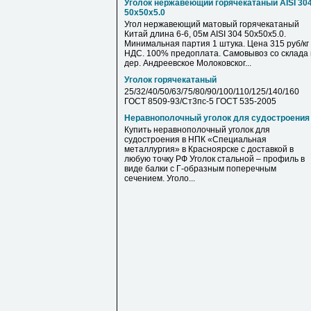
Уголок нержавеющий горячекатаный AISI 30
50х50х5.0
Угол нержавеющий матовый горячекатаный
Китай длина 6-6, 05м AISI 304 50х50х5.0.
Минимальная партия 1 штука. Цена 315 руб/кг 
НДС. 100% предоплата. Самовывоз со склада 
дер. Андреевское Молоковског...
Уголок горячекатаный
25/32/40/50/63/75/80/90/100/110/125/140/160
ГОСТ 8509-93/Ст3пс-5 ГОСТ 535-2005
Неравнополочный уголок для судостроения
Купить неравнополочный уголок для
судостроения в НПК «Специальная
металлургия» в Красноярске с доставкой в
любую точку РФ Уголок стальной – профиль в
виде балки с Г-образным поперечным
сечением. Уголо...