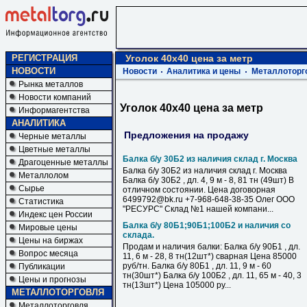
РЕГИСТРАЦИЯ
Уголок 40х40 цена за метр
НОВОСТИ
Новости
Аналитика и цены
Металлоторг
Рынка металлов
Новости компаний
Уголок 40х40 цена за метр
Информагентства
АНАЛИТИКА
Предложения на продажу
Черные металлы
Цветные металлы
Балка б/у 30Б2 из наличия склад г. Москва
Драгоценные металлы
Балка б/у 30Б2 из наличия склад г. Москва
Металлолом
Балка б/у 30Б2 , дл. 4, 9 м - 8, 81 тн (49шт) В
Сырье
отличном состоянии. Цена договорная
6499792@bk.ru +7-968-648-38-35 Олег ООО
Статистика
"РЕСУРС" Склад №1 нашей компани...
Индекс цен России
Балка б/у 80Б1;90Б1;100Б2 и наличия со
Мировые цены
склада.
Цены на биржах
Продам и наличия балки: Балка б/у 90Б1 , дл.
Вопрос месяца
11, 6 м - 28, 8 тн(12шт*) сварная Цена 85000
руб/тн. Балка б/у 80Б1 , дл. 11, 9 м - 60
Публикации
тн(30шт*) Балка б/у 100Б2 , дл. 11, 65 м - 40, 3
Цены и прогнозы
тн(13шт*) Цена 105000 ру...
МЕТАЛЛОТОРГОВЛЯ
Металлоторговля