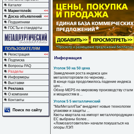
Каталог
Маркетплейс
<<
Доска объявлений
<<
Подшипники
ГОСТы и стандарты
ПОЛЬЗОВАТЕЛЯМ
Регистрация
<<
Информация
Подписка
Вопросы FAQ
Уголок 50 на 50 цена
Разделы
Замедления роста индекса
цен
Информеры
металлоторговли по черному...
В конце года продолжилось падение индекса
Выставки
цен
...
Реклама
Обзор MEPS по мировому производству стали
О компании
и мощностям в ...
Контакты
Уголок 5 5 металлический
"МагМеталлПак" внедряет новые технологии
Поиск по сайту
упаковки и защиты ...
Квоты квартала на импорт металлопродукции 
ЕС выбраны более...
«Ломозаготовители» начали покушаться на
опоры ЛЭП