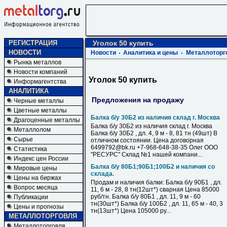
РЕГИСТРАЦИЯ
Уголок 50 купить
НОВОСТИ
Новости
Аналитика и цены
Металлоторг
Рынка металлов
Новости компаний
Уголок 50 купить
Информагентства
АНАЛИТИКА
Предложения на продажу
Черные металлы
Цветные металлы
Балка б/у 30Б2 из наличия склад г. Москва
Драгоценные металлы
Балка б/у 30Б2 из наличия склад г. Москва
Металлолом
Балка б/у 30Б2 , дл. 4, 9 м - 8, 81 тн (49шт) В
Сырье
отличном состоянии. Цена договорная
6499792@bk.ru +7-968-648-38-35 Олег ООО
Статистика
"РЕСУРС" Склад №1 нашей компани...
Индекс цен России
Балка б/у 80Б1;90Б1;100Б2 и наличия со
Мировые цены
склада.
Цены на биржах
Продам и наличия балки: Балка б/у 90Б1 , дл.
Вопрос месяца
11, 6 м - 28, 8 тн(12шт*) сварная Цена 85000
руб/тн. Балка б/у 80Б1 , дл. 11, 9 м - 60
Публикации
тн(30шт*) Балка б/у 100Б2 , дл. 11, 65 м - 40, 3
Цены и прогнозы
тн(13шт*) Цена 105000 ру...
МЕТАЛЛОТОРГОВЛЯ
Металлоторговля