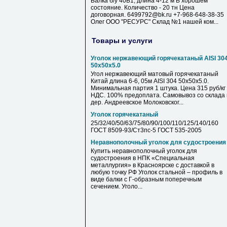
Балка б/у 40Б1, длина 4-12 м В хорошем
состояние. Количество - 20 тн Цена
договорная. 6499792@bk.ru +7-968-648-38-35
Олег ООО "РЕСУРС" Склад №1 нашей ком...
Товары и услуги
Уголок нержавеющий горячекатаный AISI 30
50х50х5.0
Угол нержавеющий матовый горячекатаный
Китай длина 6-6, 05м AISI 304 50х50х5.0.
Минимальная партия 1 штука. Цена 315 руб/кг 
НДС. 100% предоплата. Самовывоз со склада 
дер. Андреевское Молоковског...
Уголок горячекатаный
25/32/40/50/63/75/80/90/100/110/125/140/160
ГОСТ 8509-93/Ст3пс-5 ГОСТ 535-2005
Неравнополочный уголок для судостроения
Купить неравнополочный уголок для
судостроения в НПК «Специальная
металлургия» в Красноярске с доставкой в
любую точку РФ Уголок стальной – профиль в
виде балки с Г-образным поперечным
сечением. Уголо...