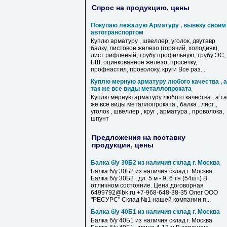
Спрос на продукцию, цены
Покупаю лежалую Арматуру , вывезу своим
автотранспортом
Куплю арматуру , швеллер, уголок, двутавр
балку, листовое железо (горячий, холодняк),
лист рифленый, трубу профильную, трубу ЭС,
БШ, оцинкованное железо, просечку,
профнастил, проволоку, круги Все раз...
Куплю мерную арматуру любого качества , а
так же все виды металлопроката
Куплю мерную арматуру любого качества , а та
же все виды металлопроката , балка , лист ,
уголок , швеллер , круг , арматура , проволока,
шпунт
Предложения на поставку
продукции, цены
Балка б/у 30Б2 из наличия склад г. Москва
Балка б/у 30Б2 из наличия склад г. Москва
Балка б/у 30Б2 , дл. 5 м - 9, 6 тн (54шт) В
отличном состояние. Цена договорная
6499792@bk.ru +7-968-648-38-35 Олег ООО
"РЕСУРС" Склад №1 нашей компании п...
Балка б/у 40Б1 из наличия склад г. Москва
Балка б/у 40Б1 из наличия склад г. Москва